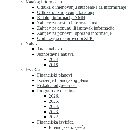
Katalog informacija
Odluka o imenovanju službenika za informiranje
Odluka o ustrojavanju kataloga
Katalog informacija AMN
Zahtjev za pristup informacijama
Zahtjev za dopunu ili ispravak informacije
Zahtjev za ponovnu uporabu informacije
God. izvješće o provedbi ZPPI
Nabava
Javna nabava
Jednostavna nabava
2024
2018
Izvješća
Financijski planovi
Izvršenje financijskog plana
Fiskalna odgovornost
Programske djelatnosti
2026.
2025.
2024.
2023.
2022.
Financijska izvješća
Financijska izvješća