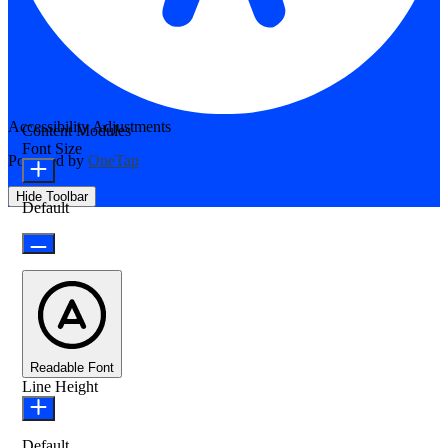
Accessibility Adjustments
Content Modules
Font Size
Powered by
OneTap
Hide Toolbar
Default
Readable Font
Line Height
Default