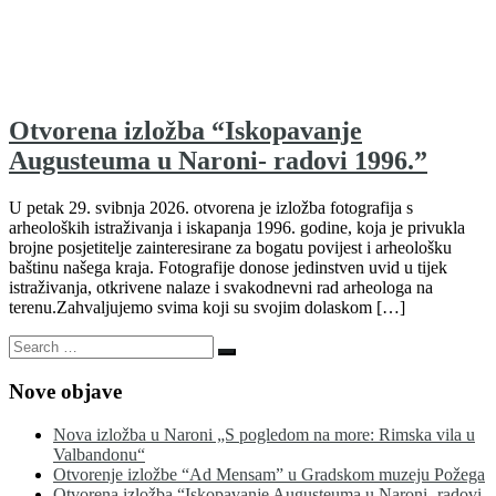
Otvorena izložba “Iskopavanje
Augusteuma u Naroni- radovi 1996.”
U petak 29. svibnja 2026. otvorena je izložba fotografija s
arheoloških istraživanja i iskapanja 1996. godine, koja je privukla
brojne posjetitelje zainteresirane za bogatu povijest i arheološku
baštinu našega kraja. Fotografije donose jedinstven uvid u tijek
istraživanja, otkrivene nalaze i svakodnevni rad arheologa na
terenu.Zahvaljujemo svima koji su svojim dolaskom […]
Search
Search
…
Nove objave
Nova izložba u Naroni „S pogledom na more: Rimska vila u
Valbandonu“
Otvorenje izložbe “Ad Mensam” u Gradskom muzeju Požega
Otvorena izložba “Iskopavanje Augusteuma u Naroni- radovi