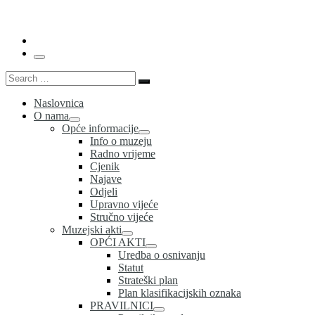
…
Menu
Search
Search
…
Naslovnica
O nama
Opće informacije
Info o muzeju
Radno vrijeme
Cjenik
Najave
Odjeli
Upravno vijeće
Stručno vijeće
Muzejski akti
OPĆI AKTI
Uredba o osnivanju
Statut
Strateški plan
Plan klasifikacijskih oznaka
PRAVILNICI