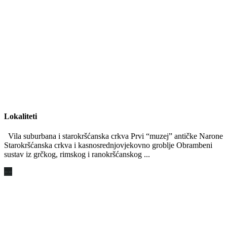
Lokaliteti
Vila suburbana i starokršćanska crkva Prvi “muzej” antičke Narone
Starokršćanska crkva i kasnosrednjovjekovno groblje Obrambeni
sustav iz grčkog, rimskog i ranokršćanskog ...
»»