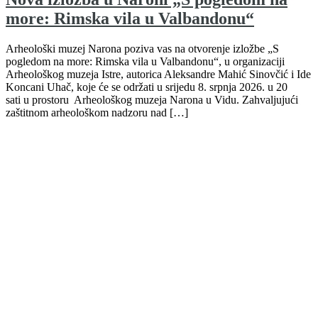
more: Rimska vila u Valbandonu“
Arheološki muzej Narona poziva vas na otvorenje izložbe „S
pogledom na more: Rimska vila u Valbandonu“, u organizaciji
Arheološkog muzeja Istre, autorica Aleksandre Mahić Sinovčić i Ide
Koncani Uhač, koje će se održati u srijedu 8. srpnja 2026. u 20
sati u prostoru Arheološkog muzeja Narona u Vidu. Zahvaljujući
zaštitnom arheološkom nadzoru nad […]