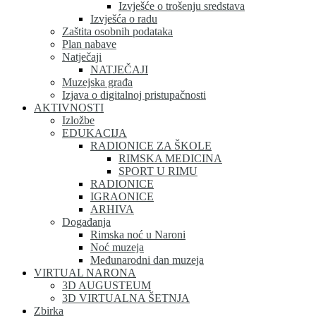
Izvješće o trošenju sredstava
Izvješća o radu
Zaštita osobnih podataka
Plan nabave
Natječaji
NATJEČAJI
Muzejska građa
Izjava o digitalnoj pristupačnosti
AKTIVNOSTI
Izložbe
EDUKACIJA
RADIONICE ZA ŠKOLE
RIMSKA MEDICINA
SPORT U RIMU
RADIONICE
IGRAONICE
ARHIVA
Događanja
Rimska noć u Naroni
Noć muzeja
Međunarodni dan muzeja
VIRTUAL NARONA
3D AUGUSTEUM
3D VIRTUALNA ŠETNJA
Zbirka