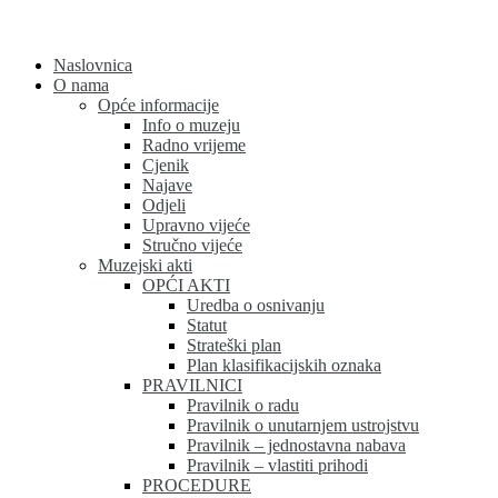
Skip
to
content
Naslovnica
O nama
Opće informacije
Info o muzeju
Radno vrijeme
Cjenik
Najave
Odjeli
Upravno vijeće
Stručno vijeće
Muzejski akti
OPĆI AKTI
Uredba o osnivanju
Statut
Strateški plan
Plan klasifikacijskih oznaka
PRAVILNICI
Pravilnik o radu
Pravilnik o unutarnjem ustrojstvu
Pravilnik – jednostavna nabava
Pravilnik – vlastiti prihodi
PROCEDURE