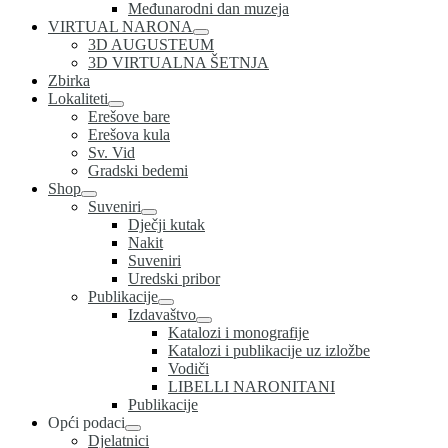
Međunarodni dan muzeja
VIRTUAL NARONA
3D AUGUSTEUM
3D VIRTUALNA ŠETNJA
Zbirka
Lokaliteti
Erešove bare
Erešova kula
Sv. Vid
Gradski bedemi
Shop
Suveniri
Dječji kutak
Nakit
Suveniri
Uredski pribor
Publikacije
Izdavaštvo
Katalozi i monografije
Katalozi i publikacije uz izložbe
Vodiči
LIBELLI NARONITANI
Publikacije
Opći podaci
Djelatnici