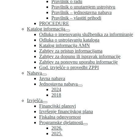
Pravilnik o radu
Pravilnik o unutarnjem ustrojstvu
Pravilnik – jednostavna nabava
Pravilnik – vlastiti prihodi
PROCEDURE
Katalog informacija
Odluka o imenovanju službenika za informiranje
Odluka o ustrojavanju kataloga
Katalog informacija AMN
Zahtjev za pristup informacijama
Zahtjev za dopunu ili ispravak informacije
Zahtjev za ponovnu uporabu informacije
God. izvješće o provedbi ZPPI
Nabava
Javna nabava
Jednostavna nabava
2024
2018
Izvješća
Financijski planovi
Izvršenje financijskog plana
Fiskalna odgovornost
Programske djelatnosti
2026.
2025.