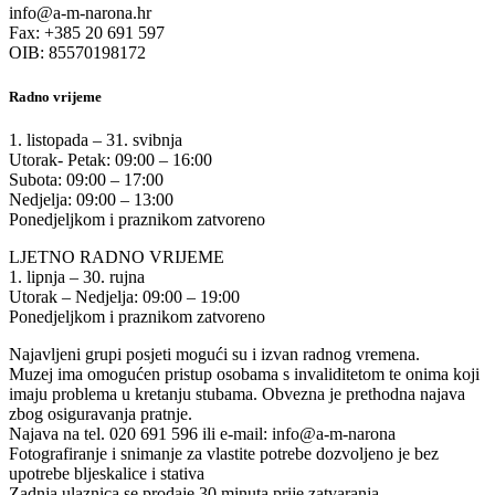
info@a-m-narona.hr
Fax: +385 20 691 597
OIB: 85570198172
Radno vrijeme
1. listopada – 31. svibnja
Utorak- Petak: 09:00 – 16:00
Subota: 09:00 – 17:00
Nedjelja: 09:00 – 13:00
Ponedjeljkom i praznikom zatvoreno
LJETNO RADNO VRIJEME
1. lipnja – 30. rujna
Utorak – Nedjelja: 09:00 – 19:00
Ponedjeljkom i praznikom zatvoreno
Najavljeni grupi posjeti mogući su i izvan radnog vremena.
Muzej ima omogućen pristup osobama s invaliditetom te onima koji
imaju problema u kretanju stubama. Obvezna je prethodna najava
zbog osiguravanja pratnje.
Najava na tel. 020 691 596 ili e-mail: info@a-m-narona
Fotografiranje i snimanje za vlastite potrebe dozvoljeno je bez
upotrebe bljeskalice i stativa
Zadnja ulaznica se prodaje 30 minuta prije zatvaranja