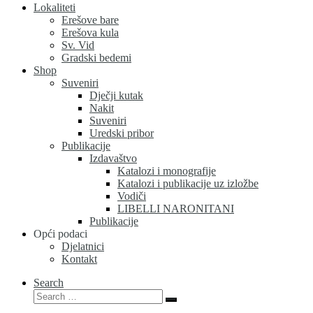
Lokaliteti
Erešove bare
Erešova kula
Sv. Vid
Gradski bedemi
Shop
Suveniri
Dječji kutak
Nakit
Suveniri
Uredski pribor
Publikacije
Izdavaštvo
Katalozi i monografije
Katalozi i publikacije uz izložbe
Vodiči
LIBELLI NARONITANI
Publikacije
Opći podaci
Djelatnici
Kontakt
Search
Search
Search