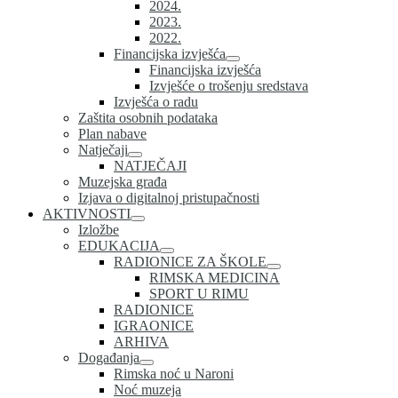
2024.
2023.
2022.
Financijska izvješća
Financijska izvješća
Izvješće o trošenju sredstava
Izvješća o radu
Zaštita osobnih podataka
Plan nabave
Natječaji
NATJEČAJI
Muzejska građa
Izjava o digitalnoj pristupačnosti
AKTIVNOSTI
Izložbe
EDUKACIJA
RADIONICE ZA ŠKOLE
RIMSKA MEDICINA
SPORT U RIMU
RADIONICE
IGRAONICE
ARHIVA
Događanja
Rimska noć u Naroni
Noć muzeja