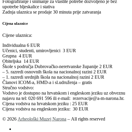
Fotografiranje i snimanje za vlastite potrebe dozvoljeno je bez
upotrebe bljeskalice i stativa
Zadnja ulaznica se prodaje 30 minuta prije zatvaranja
Cijena ulaznice
Cijene ulaznica:
Individualna 6 EUR
Učenici, studenti, umirovljenici 3 EUR
Grupna 4 EUR
Obiteljska 14 EUR
Škole s područja Dubrovačko-neretvanske županije 2 EUR
– 5. razredi osnovnih škola na nacionalnoj razini 2 EUR
– 1. razredi srednjih škola na nacionalnoj razini 2 EUR
Članovi ICOM-a, HMD-a i sl.udruženja – gratis
Stručno vodstvo:
Vodstvo je dostupno na hrvatskom i engleskom jeziku uz obveznu
najavu na tel: 020 691 596 ili e-mail: rezervacije@a-m-narona.hr.
Cijena vodstva na hrvatskom jeziku : 25 EUR
Cijena vodstva na engleskom jeziku: 30 EUR
© 2026
Arheološki Muzej Narona
– All rights reserved