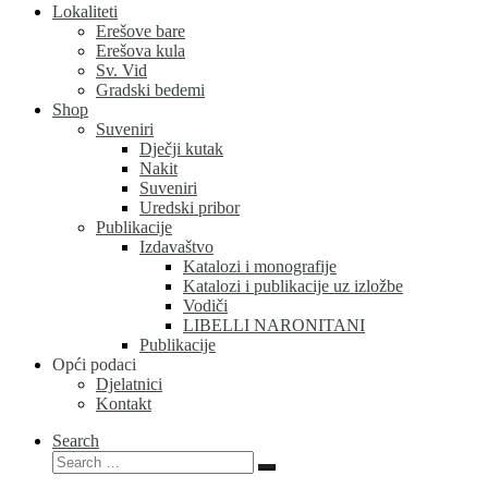
Lokaliteti
Erešove bare
Erešova kula
Sv. Vid
Gradski bedemi
Shop
Suveniri
Dječji kutak
Nakit
Suveniri
Uredski pribor
Publikacije
Izdavaštvo
Katalozi i monografije
Katalozi i publikacije uz izložbe
Vodiči
LIBELLI NARONITANI
Publikacije
Opći podaci
Djelatnici
Kontakt
Search
Search
Search