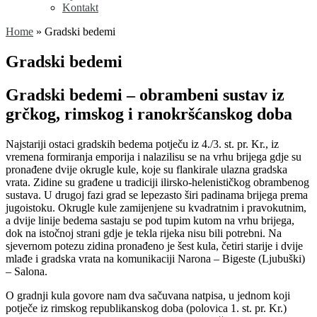
Kontakt
Home
»
Gradski bedemi
Gradski bedemi
Gradski bedemi – obrambeni sustav iz
grčkog, rimskog i ranokršćanskog doba
Najstariji ostaci gradskih bedema potječu iz 4./3. st. pr. Kr., iz
vremena formiranja emporija i nalazilisu se na vrhu brijega gdje su
pronađene dvije okrugle kule, koje su flankirale ulazna gradska
vrata. Zidine su građene u tradiciji ilirsko-helenističkog obrambenog
sustava. U drugoj fazi grad se lepezasto širi padinama brijega prema
jugoistoku. Okrugle kule zamijenjene su kvadratnim i pravokutnim,
a dvije linije bedema sastaju se pod tupim kutom na vrhu brijega,
dok na istočnoj strani gdje je tekla rijeka nisu bili potrebni. Na
sjevernom potezu zidina pronađeno je šest kula, četiri starije i dvije
mlađe i gradska vrata na komunikaciji Narona – Bigeste (Ljubuški)
– Salona.
O gradnji kula govore nam dva sačuvana natpisa, u jednom koji
potječe iz rimskog republikanskog doba (polovica 1. st. pr. Kr.)