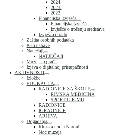
2024.
2023.
2022.
Financijska izvješća
Financijska izvješća
Izvješće o trošenju sredstava
Izvješća o radu
Zaštita osobnih podataka
Plan nabave
Natječaji
NATJEČAJI
Muzejska građa
Izjava o digitalnoj pristupačnosti
AKTIVNOSTI
Izložbe
EDUKACIJA
RADIONICE ZA ŠKOLE
RIMSKA MEDICINA
SPORT U RIMU
RADIONICE
IGRAONICE
ARHIVA
Događanja
Rimska noć u Naroni
Noć muzeja