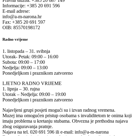
Pravna služba: +385 20 687 149
Informacije: +385 20 691 596
E-mail adrese:
info@a-m-narona.hr
Fax: +385 20 691 597
OIB: 85570198172
Radno vrijeme
1. listopada – 31. svibnja
Utorak- Petak: 09:00 – 16:00
Subota: 09:00 – 17:00
Nedjelja: 09:00 – 13:00
Ponedjeljkom i praznikom zatvoreno
LJETNO RADNO VRIJEME
1. lipnja – 30. rujna
Utorak – Nedjelja: 09:00 – 19:00
Ponedjeljkom i praznikom zatvoreno
Najavljeni grupi posjeti mogući su i izvan radnog vremena.
Muzej ima omogućen pristup osobama s invaliditetom te onima koji
imaju problema u kretanju stubama. Obvezna je prethodna najava
zbog osiguravanja pratnje.
Najava na tel. 020 691 596 ili e-mail: info@a-m-narona