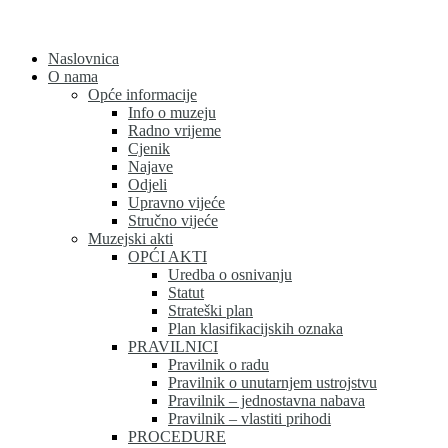
Skip
to
content
Naslovnica
O nama
Opće informacije
Info o muzeju
Radno vrijeme
Cjenik
Najave
Odjeli
Upravno vijeće
Stručno vijeće
Muzejski akti
OPĆI AKTI
Uredba o osnivanju
Statut
Strateški plan
Plan klasifikacijskih oznaka
PRAVILNICI
Pravilnik o radu
Pravilnik o unutarnjem ustrojstvu
Pravilnik – jednostavna nabava
Pravilnik – vlastiti prihodi
PROCEDURE