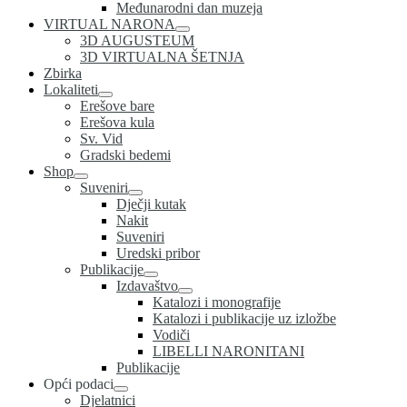
Međunarodni dan muzeja
VIRTUAL NARONA
3D AUGUSTEUM
3D VIRTUALNA ŠETNJA
Zbirka
Lokaliteti
Erešove bare
Erešova kula
Sv. Vid
Gradski bedemi
Shop
Suveniri
Dječji kutak
Nakit
Suveniri
Uredski pribor
Publikacije
Izdavaštvo
Katalozi i monografije
Katalozi i publikacije uz izložbe
Vodiči
LIBELLI NARONITANI
Publikacije
Opći podaci
Djelatnici