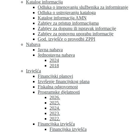
Katalog informacija
Odluka o imenovanju službenika za informiranje
Odluka o ustrojavanju kataloga
Katalog informacija AMN
Zahtjev za pristup informacijama
Zahtjev za dopunu ili ispravak informacije
Zahtjev za ponovnu uporabu informacije
God. izvješće o provedbi ZPPI
Nabava
Javna nabava
Jednostavna nabava
2024
2018
Izvješća
Financijski planovi
Izvršenje financijskog plana
Fiskalna odgovornost
Programske djelatnosti
2026.
2025.
2024.
2023.
2022.
Financijska izvješća
Financijska izvješća