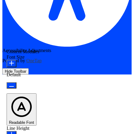
Accessibility Adjustments
Content Modules
Font Size
Powered by
OneTap
Hide Toolbar
Default
Readable Font
Line Height