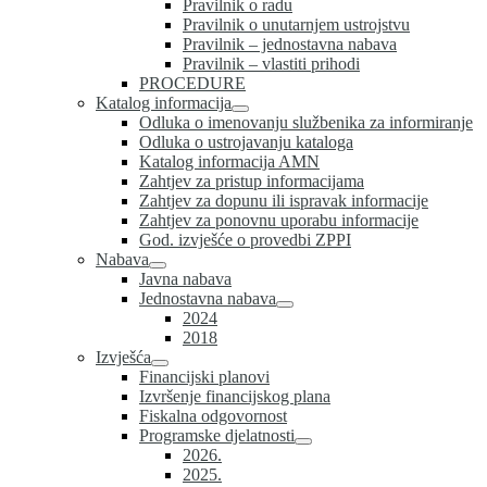
Pravilnik o radu
Pravilnik o unutarnjem ustrojstvu
Pravilnik – jednostavna nabava
Pravilnik – vlastiti prihodi
PROCEDURE
Katalog informacija
Odluka o imenovanju službenika za informiranje
Odluka o ustrojavanju kataloga
Katalog informacija AMN
Zahtjev za pristup informacijama
Zahtjev za dopunu ili ispravak informacije
Zahtjev za ponovnu uporabu informacije
God. izvješće o provedbi ZPPI
Nabava
Javna nabava
Jednostavna nabava
2024
2018
Izvješća
Financijski planovi
Izvršenje financijskog plana
Fiskalna odgovornost
Programske djelatnosti
2026.
2025.