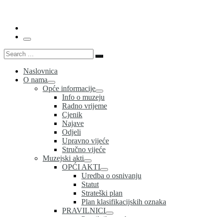
…
Menu
Search
Search
…
Naslovnica
O nama
Opće informacije
Info o muzeju
Radno vrijeme
Cjenik
Najave
Odjeli
Upravno vijeće
Stručno vijeće
Muzejski akti
OPĆI AKTI
Uredba o osnivanju
Statut
Strateški plan
Plan klasifikacijskih oznaka
PRAVILNICI