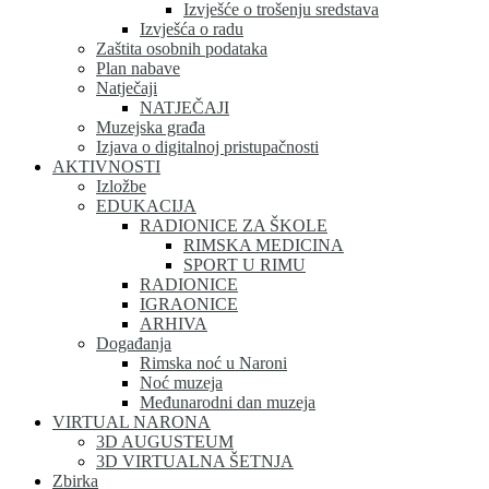
Izvješće o trošenju sredstava
Izvješća o radu
Zaštita osobnih podataka
Plan nabave
Natječaji
NATJEČAJI
Muzejska građa
Izjava o digitalnoj pristupačnosti
AKTIVNOSTI
Izložbe
EDUKACIJA
RADIONICE ZA ŠKOLE
RIMSKA MEDICINA
SPORT U RIMU
RADIONICE
IGRAONICE
ARHIVA
Događanja
Rimska noć u Naroni
Noć muzeja
Međunarodni dan muzeja
VIRTUAL NARONA
3D AUGUSTEUM
3D VIRTUALNA ŠETNJA
Zbirka