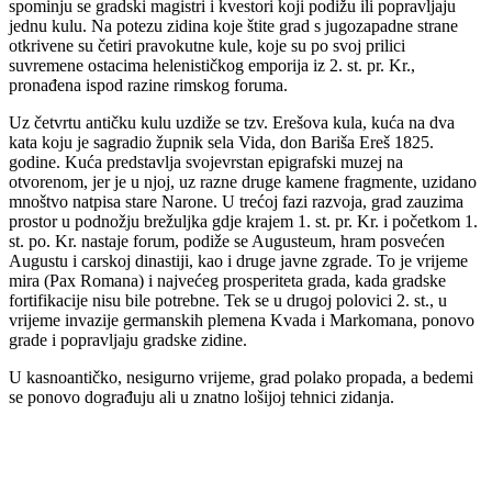
spominju se gradski magistri i kvestori koji podižu ili popravljaju
jednu kulu. Na potezu zidina koje štite grad s jugozapadne strane
otkrivene su četiri pravokutne kule, koje su po svoj prilici
suvremene ostacima helenističkog emporija iz 2. st. pr. Kr.,
pronađena ispod razine rimskog foruma.
Uz četvrtu antičku kulu uzdiže se tzv. Erešova kula, kuća na dva
kata koju je sagradio župnik sela Vida, don Bariša Ereš 1825.
godine. Kuća predstavlja svojevrstan epigrafski muzej na
otvorenom, jer je u njoj, uz razne druge kamene fragmente, uzidano
mnoštvo natpisa stare Narone. U trećoj fazi razvoja, grad zauzima
prostor u podnožju brežuljka gdje krajem 1. st. pr. Kr. i početkom 1.
st. po. Kr. nastaje forum, podiže se Augusteum, hram posvećen
Augustu i carskoj dinastiji, kao i druge javne zgrade. To je vrijeme
mira (Pax Romana) i najvećeg prosperiteta grada, kada gradske
fortifikacije nisu bile potrebne. Tek se u drugoj polovici 2. st., u
vrijeme invazije germanskih plemena Kvada i Markomana, ponovo
grade i popravljaju gradske zidine.
U kasnoantičko, nesigurno vrijeme, grad polako propada, a bedemi
se ponovo dograđuju ali u znatno lošijoj tehnici zidanja.