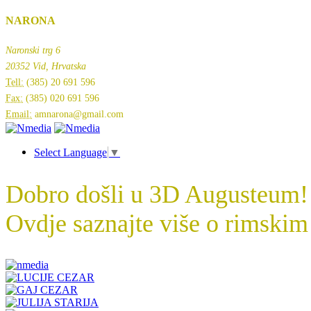
NARONA
Naronski trg 6
20352 Vid, Hrvatska
Tell:
(385) 20 691 596
Fax:
(385) 020 691 596
Email:
amnarona@gmail.com
Select Language
▼
Dobro došli u 3D Augusteum!
Ovdje saznajte više o rimskim 