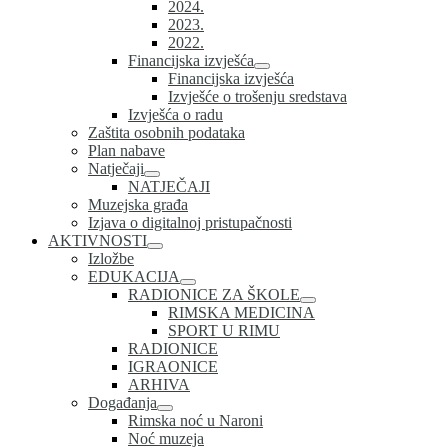
2024.
2023.
2022.
Financijska izvješća
Financijska izvješća
Izvješće o trošenju sredstava
Izvješća o radu
Zaštita osobnih podataka
Plan nabave
Natječaji
NATJEČAJI
Muzejska građa
Izjava o digitalnoj pristupačnosti
AKTIVNOSTI
Izložbe
EDUKACIJA
RADIONICE ZA ŠKOLE
RIMSKA MEDICINA
SPORT U RIMU
RADIONICE
IGRAONICE
ARHIVA
Događanja
Rimska noć u Naroni
Noć muzeja