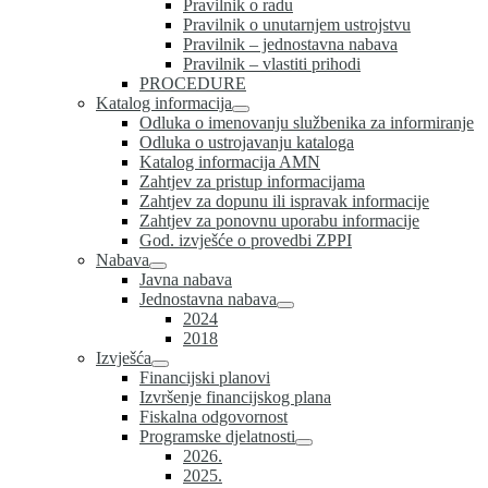
Pravilnik o radu
Pravilnik o unutarnjem ustrojstvu
Pravilnik – jednostavna nabava
Pravilnik – vlastiti prihodi
PROCEDURE
Katalog informacija
Odluka o imenovanju službenika za informiranje
Odluka o ustrojavanju kataloga
Katalog informacija AMN
Zahtjev za pristup informacijama
Zahtjev za dopunu ili ispravak informacije
Zahtjev za ponovnu uporabu informacije
God. izvješće o provedbi ZPPI
Nabava
Javna nabava
Jednostavna nabava
2024
2018
Izvješća
Financijski planovi
Izvršenje financijskog plana
Fiskalna odgovornost
Programske djelatnosti
2026.
2025.