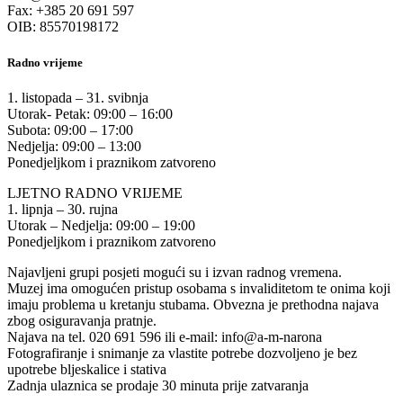
Fax: +385 20 691 597
OIB: 85570198172
Radno vrijeme
1. listopada – 31. svibnja
Utorak- Petak: 09:00 – 16:00
Subota: 09:00 – 17:00
Nedjelja: 09:00 – 13:00
Ponedjeljkom i praznikom zatvoreno
LJETNO RADNO VRIJEME
1. lipnja – 30. rujna
Utorak – Nedjelja: 09:00 – 19:00
Ponedjeljkom i praznikom zatvoreno
Najavljeni grupi posjeti mogući su i izvan radnog vremena.
Muzej ima omogućen pristup osobama s invaliditetom te onima koji
imaju problema u kretanju stubama. Obvezna je prethodna najava
zbog osiguravanja pratnje.
Najava na tel. 020 691 596 ili e-mail: info@a-m-narona
Fotografiranje i snimanje za vlastite potrebe dozvoljeno je bez
upotrebe bljeskalice i stativa
Zadnja ulaznica se prodaje 30 minuta prije zatvaranja