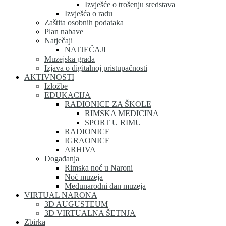
Izvješće o trošenju sredstava
Izvješća o radu
Zaštita osobnih podataka
Plan nabave
Natječaji
NATJEČAJI
Muzejska građa
Izjava o digitalnoj pristupačnosti
AKTIVNOSTI
Izložbe
EDUKACIJA
RADIONICE ZA ŠKOLE
RIMSKA MEDICINA
SPORT U RIMU
RADIONICE
IGRAONICE
ARHIVA
Događanja
Rimska noć u Naroni
Noć muzeja
Međunarodni dan muzeja
VIRTUAL NARONA
3D AUGUSTEUM
3D VIRTUALNA ŠETNJA
Zbirka