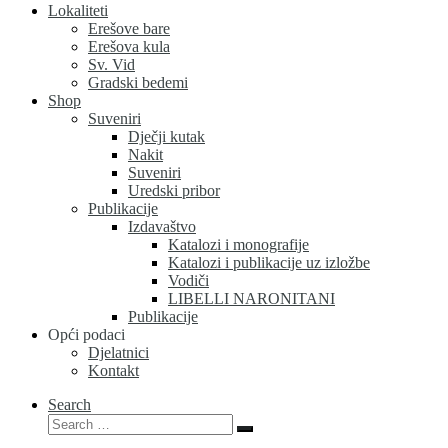
Lokaliteti
Erešove bare
Erešova kula
Sv. Vid
Gradski bedemi
Shop
Suveniri
Dječji kutak
Nakit
Suveniri
Uredski pribor
Publikacije
Izdavaštvo
Katalozi i monografije
Katalozi i publikacije uz izložbe
Vodiči
LIBELLI NARONITANI
Publikacije
Opći podaci
Djelatnici
Kontakt
Search
Search
Search