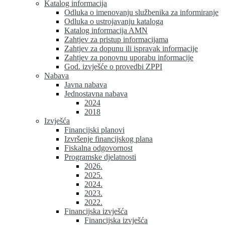
Katalog informacija
Odluka o imenovanju službenika za informiranje
Odluka o ustrojavanju kataloga
Katalog informacija AMN
Zahtjev za pristup informacijama
Zahtjev za dopunu ili ispravak informacije
Zahtjev za ponovnu uporabu informacije
God. izvješće o provedbi ZPPI
Nabava
Javna nabava
Jednostavna nabava
2024
2018
Izvješća
Financijski planovi
Izvršenje financijskog plana
Fiskalna odgovornost
Programske djelatnosti
2026.
2025.
2024.
2023.
2022.
Financijska izvješća
Financijska izvješća