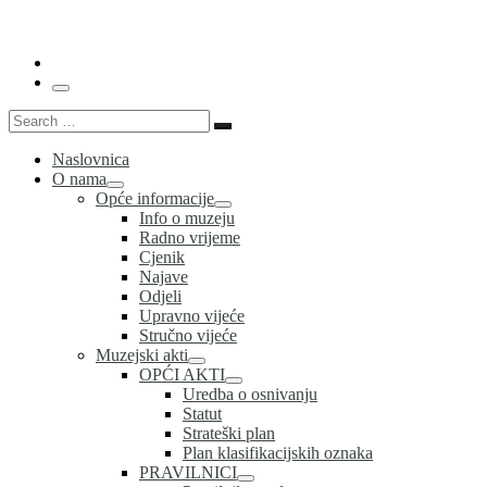
…
Menu
Search
Search
…
Naslovnica
O nama
Opće informacije
Info o muzeju
Radno vrijeme
Cjenik
Najave
Odjeli
Upravno vijeće
Stručno vijeće
Muzejski akti
OPĆI AKTI
Uredba o osnivanju
Statut
Strateški plan
Plan klasifikacijskih oznaka
PRAVILNICI