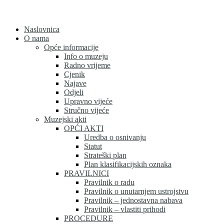
Skip
to
content
Naslovnica
O nama
Opće informacije
Info o muzeju
Radno vrijeme
Cjenik
Najave
Odjeli
Upravno vijeće
Stručno vijeće
Muzejski akti
OPĆI AKTI
Uredba o osnivanju
Statut
Strateški plan
Plan klasifikacijskih oznaka
PRAVILNICI
Pravilnik o radu
Pravilnik o unutarnjem ustrojstvu
Pravilnik – jednostavna nabava
Pravilnik – vlastiti prihodi
PROCEDURE