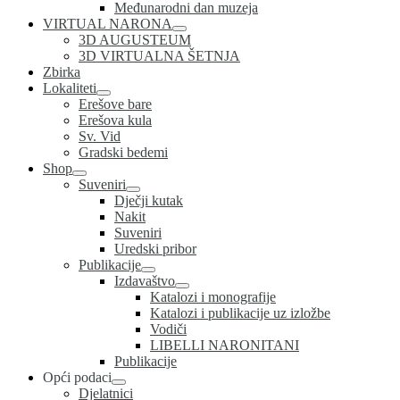
Međunarodni dan muzeja
VIRTUAL NARONA
3D AUGUSTEUM
3D VIRTUALNA ŠETNJA
Zbirka
Lokaliteti
Erešove bare
Erešova kula
Sv. Vid
Gradski bedemi
Shop
Suveniri
Dječji kutak
Nakit
Suveniri
Uredski pribor
Publikacije
Izdavaštvo
Katalozi i monografije
Katalozi i publikacije uz izložbe
Vodiči
LIBELLI NARONITANI
Publikacije
Opći podaci
Djelatnici