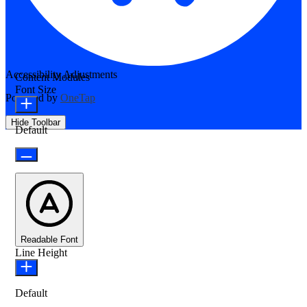
Accessibility Adjustments
Content Modules
Font Size
Powered by
OneTap
Hide Toolbar
Default
Readable Font
Line Height
Default