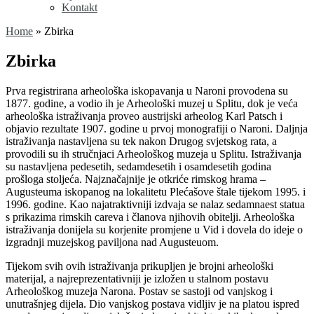
Kontakt
Home
»
Zbirka
Zbirka
Prva registrirana arheološka iskopavanja u Naroni provodena su
1877. godine, a vodio ih je Arheološki muzej u Splitu, dok je veća
arheološka istraživanja proveo austrijski arheolog Karl Patsch i
objavio rezultate 1907. godine u prvoj monografiji o Naroni. Daljnja
istraživanja nastavljena su tek nakon Drugog svjetskog rata, a
provodili su ih stručnjaci Arheološkog muzeja u Splitu. Istraživanja
su nastavljena pedesetih, sedamdesetih i osamdesetih godina
prošloga stoljeća. Najznačajnije je otkriće rimskog hrama –
Augusteuma iskopanog na lokalitetu Plećašove štale tijekom 1995. i
1996. godine. Kao najatraktivniji izdvaja se nalaz sedamnaest statua
s prikazima rimskih careva i članova njihovih obitelji. Arheološka
istraživanja donijela su korjenite promjene u Vid i dovela do ideje o
izgradnji muzejskog paviljona nad Augusteuom.
Tijekom svih ovih istraživanja prikupljen je brojni arheološki
materijal, a najreprezentativniji je izložen u stalnom postavu
Arheološkog muzeja Narona. Postav se sastoji od vanjskog i
unutrašnjeg dijela. Dio vanjskog postava vidljiv je na platou ispred