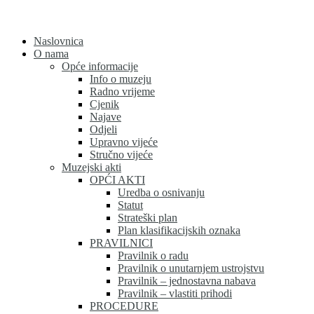
Skip
to
content
Naslovnica
O nama
Opće informacije
Info o muzeju
Radno vrijeme
Cjenik
Najave
Odjeli
Upravno vijeće
Stručno vijeće
Muzejski akti
OPĆI AKTI
Uredba o osnivanju
Statut
Strateški plan
Plan klasifikacijskih oznaka
PRAVILNICI
Pravilnik o radu
Pravilnik o unutarnjem ustrojstvu
Pravilnik – jednostavna nabava
Pravilnik – vlastiti prihodi
PROCEDURE