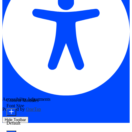
Accessibility Adjustments
Content Modules
Font Size
Powered by
OneTap
Hide Toolbar
Default