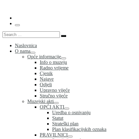
…
Menu
Search
Search
…
Naslovnica
O nama
Opće informacije
Info o muzeju
Radno vrijeme
Cjenik
Najave
Odjeli
Upravno vijeće
Stručno vijeće
Muzejski akti
OPĆI AKTI
Uredba o osnivanju
Statut
Strateški plan
Plan klasifikacijskih oznaka
PRAVILNICI