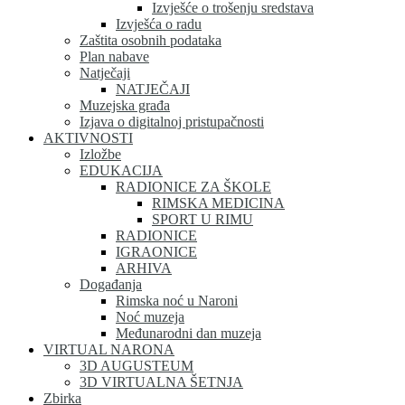
Izvješće o trošenju sredstava
Izvješća o radu
Zaštita osobnih podataka
Plan nabave
Natječaji
NATJEČAJI
Muzejska građa
Izjava o digitalnoj pristupačnosti
AKTIVNOSTI
Izložbe
EDUKACIJA
RADIONICE ZA ŠKOLE
RIMSKA MEDICINA
SPORT U RIMU
RADIONICE
IGRAONICE
ARHIVA
Događanja
Rimska noć u Naroni
Noć muzeja
Međunarodni dan muzeja
VIRTUAL NARONA
3D AUGUSTEUM
3D VIRTUALNA ŠETNJA
Zbirka