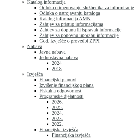
Katalog informacija
Odluka o imenovanju službenika za informiranje
Odluka o ustrojavanju kataloga
Katalog informacija AMN
Zahtjev za pristup informacijama
Zahtjev za dopunu ili ispravak informacije
Zahtjev za ponovnu uporabu informacije
God. izvješće o provedbi ZPPI
Nabava
Javna nabava
Jednostavna nabava
2024
2018
Izvješća
Financijski planovi
Izvršenje financijskog plana
Fiskalna odgovornost
Programske djelatnosti
2026.
2025.
2024.
2023.
2022.
Financijska izvješća
Financijska izvješća