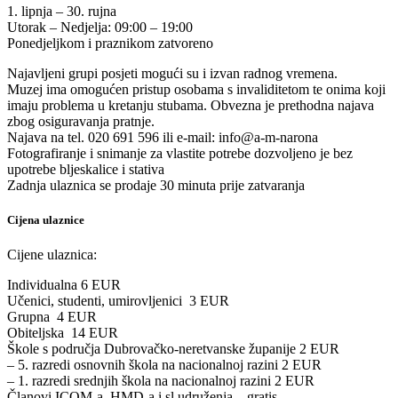
1. lipnja – 30. rujna
Utorak – Nedjelja: 09:00 – 19:00
Ponedjeljkom i praznikom zatvoreno
Najavljeni grupi posjeti mogući su i izvan radnog vremena.
Muzej ima omogućen pristup osobama s invaliditetom te onima koji
imaju problema u kretanju stubama. Obvezna je prethodna najava
zbog osiguravanja pratnje.
Najava na tel. 020 691 596 ili e-mail: info@a-m-narona
Fotografiranje i snimanje za vlastite potrebe dozvoljeno je bez
upotrebe bljeskalice i stativa
Zadnja ulaznica se prodaje 30 minuta prije zatvaranja
Cijena ulaznice
Cijene ulaznica:
Individualna 6 EUR
Učenici, studenti, umirovljenici 3 EUR
Grupna 4 EUR
Obiteljska 14 EUR
Škole s područja Dubrovačko-neretvanske županije 2 EUR
– 5. razredi osnovnih škola na nacionalnoj razini 2 EUR
– 1. razredi srednjih škola na nacionalnoj razini 2 EUR
Članovi ICOM-a, HMD-a i sl.udruženja – gratis