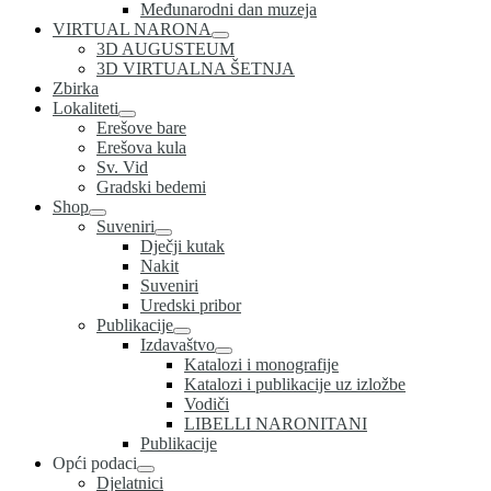
Međunarodni dan muzeja
VIRTUAL NARONA
3D AUGUSTEUM
3D VIRTUALNA ŠETNJA
Zbirka
Lokaliteti
Erešove bare
Erešova kula
Sv. Vid
Gradski bedemi
Shop
Suveniri
Dječji kutak
Nakit
Suveniri
Uredski pribor
Publikacije
Izdavaštvo
Katalozi i monografije
Katalozi i publikacije uz izložbe
Vodiči
LIBELLI NARONITANI
Publikacije
Opći podaci
Djelatnici