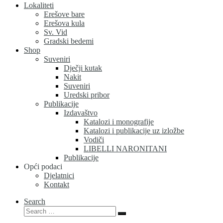
Lokaliteti
Erešove bare
Erešova kula
Sv. Vid
Gradski bedemi
Shop
Suveniri
Dječji kutak
Nakit
Suveniri
Uredski pribor
Publikacije
Izdavaštvo
Katalozi i monografije
Katalozi i publikacije uz izložbe
Vodiči
LIBELLI NARONITANI
Publikacije
Opći podaci
Djelatnici
Kontakt
Search
Search
Search