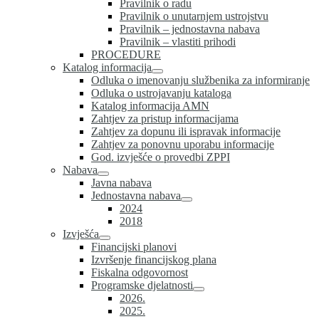
Pravilnik o radu
Pravilnik o unutarnjem ustrojstvu
Pravilnik – jednostavna nabava
Pravilnik – vlastiti prihodi
PROCEDURE
Katalog informacija
Odluka o imenovanju službenika za informiranje
Odluka o ustrojavanju kataloga
Katalog informacija AMN
Zahtjev za pristup informacijama
Zahtjev za dopunu ili ispravak informacije
Zahtjev za ponovnu uporabu informacije
God. izvješće o provedbi ZPPI
Nabava
Javna nabava
Jednostavna nabava
2024
2018
Izvješća
Financijski planovi
Izvršenje financijskog plana
Fiskalna odgovornost
Programske djelatnosti
2026.
2025.