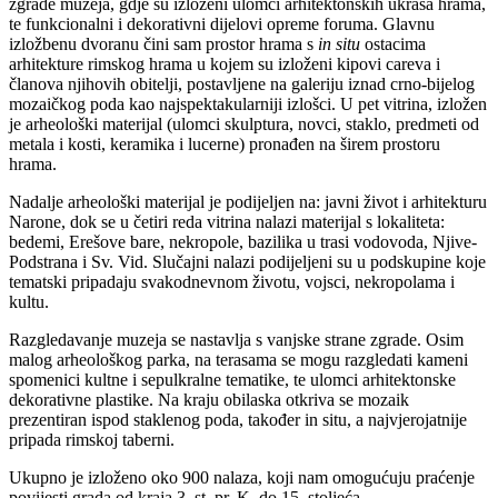
zgrade muzeja, gdje su izloženi ulomci arhitektonskih ukrasa hrama,
te funkcionalni i dekorativni dijelovi opreme foruma. Glavnu
izložbenu dvoranu čini sam prostor hrama s
in situ
ostacima
arhitekture rimskog hrama u kojem su izloženi kipovi careva i
članova njihovih obitelji, postavljene na galeriju iznad crno-bijelog
mozaičkog poda kao najspektakularniji izlošci. U pet vitrina, izložen
je arheološki materijal (ulomci skulptura, novci, staklo, predmeti od
metala i kosti, keramika i lucerne) pronađen na širem prostoru
hrama.
Nadalje arheološki materijal je podijeljen na: javni život i arhitekturu
Narone, dok se u četiri reda vitrina nalazi materijal s lokaliteta:
bedemi, Erešove bare, nekropole, bazilika u trasi vodovoda, Njive-
Podstrana i Sv. Vid. Slučajni nalazi podijeljeni su u podskupine koje
tematski pripadaju svakodnevnom životu, vojsci, nekropolama i
kultu.
Razgledavanje muzeja se nastavlja s vanjske strane zgrade. Osim
malog arheološkog parka, na terasama se mogu razgledati kameni
spomenici kultne i sepulkralne tematike, te ulomci arhitektonske
dekorativne plastike. Na kraju obilaska otkriva se mozaik
prezentiran ispod staklenog poda, također in situ, a najvjerojatnije
pripada rimskoj taberni.
Ukupno je izloženo oko 900 nalaza, koji nam omogućuju praćenje
povijesti grada od kraja 3. st. pr. K. do 15. stoljeća.