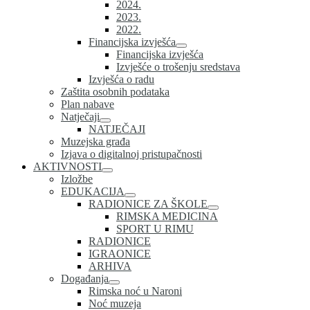
2024.
2023.
2022.
Financijska izvješća
Financijska izvješća
Izvješće o trošenju sredstava
Izvješća o radu
Zaštita osobnih podataka
Plan nabave
Natječaji
NATJEČAJI
Muzejska građa
Izjava o digitalnoj pristupačnosti
AKTIVNOSTI
Izložbe
EDUKACIJA
RADIONICE ZA ŠKOLE
RIMSKA MEDICINA
SPORT U RIMU
RADIONICE
IGRAONICE
ARHIVA
Događanja
Rimska noć u Naroni
Noć muzeja