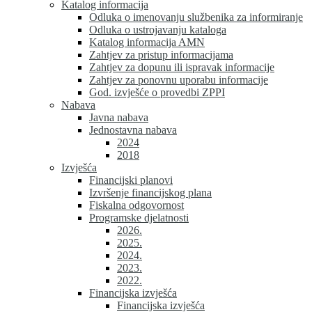
Katalog informacija
Odluka o imenovanju službenika za informiranje
Odluka o ustrojavanju kataloga
Katalog informacija AMN
Zahtjev za pristup informacijama
Zahtjev za dopunu ili ispravak informacije
Zahtjev za ponovnu uporabu informacije
God. izvješće o provedbi ZPPI
Nabava
Javna nabava
Jednostavna nabava
2024
2018
Izvješća
Financijski planovi
Izvršenje financijskog plana
Fiskalna odgovornost
Programske djelatnosti
2026.
2025.
2024.
2023.
2022.
Financijska izvješća
Financijska izvješća