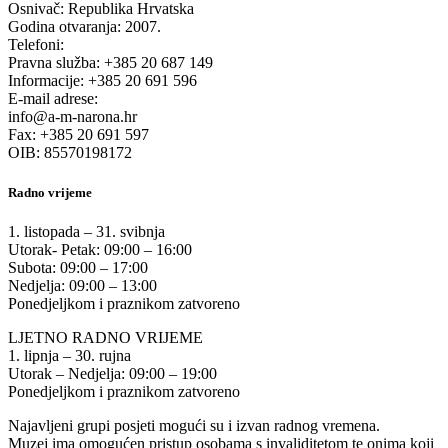
Osnivač: Republika Hrvatska
Godina otvaranja: 2007.
Telefoni:
Pravna služba: +385 20 687 149
Informacije: +385 20 691 596
E-mail adrese:
info@a-m-narona.hr
Fax: +385 20 691 597
OIB: 85570198172
Radno vrijeme
1. listopada – 31. svibnja
Utorak- Petak: 09:00 – 16:00
Subota: 09:00 – 17:00
Nedjelja: 09:00 – 13:00
Ponedjeljkom i praznikom zatvoreno
LJETNO RADNO VRIJEME
1. lipnja – 30. rujna
Utorak – Nedjelja: 09:00 – 19:00
Ponedjeljkom i praznikom zatvoreno
Najavljeni grupi posjeti mogući su i izvan radnog vremena.
Muzej ima omogućen pristup osobama s invaliditetom te onima koji