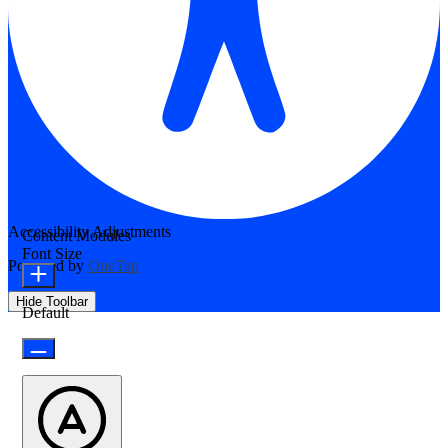
Accessibility Adjustments
Content Modules
Font Size
Powered by
OneTap
Hide Toolbar
Default