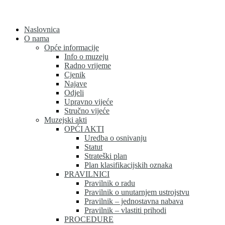
Skip
to
content
Naslovnica
O nama
Opće informacije
Info o muzeju
Radno vrijeme
Cjenik
Najave
Odjeli
Upravno vijeće
Stručno vijeće
Muzejski akti
OPĆI AKTI
Uredba o osnivanju
Statut
Strateški plan
Plan klasifikacijskih oznaka
PRAVILNICI
Pravilnik o radu
Pravilnik o unutarnjem ustrojstvu
Pravilnik – jednostavna nabava
Pravilnik – vlastiti prihodi
PROCEDURE