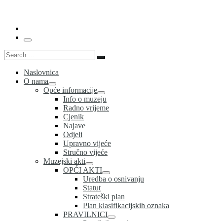
…
Menu
Search
Search
…
Naslovnica
O nama
Opće informacije
Info o muzeju
Radno vrijeme
Cjenik
Najave
Odjeli
Upravno vijeće
Stručno vijeće
Muzejski akti
OPĆI AKTI
Uredba o osnivanju
Statut
Strateški plan
Plan klasifikacijskih oznaka
PRAVILNICI