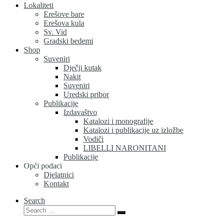
Lokaliteti
Erešove bare
Erešova kula
Sv. Vid
Gradski bedemi
Shop
Suveniri
Dječji kutak
Nakit
Suveniri
Uredski pribor
Publikacije
Izdavaštvo
Katalozi i monografije
Katalozi i publikacije uz izložbe
Vodiči
LIBELLI NARONITANI
Publikacije
Opći podaci
Djelatnici
Kontakt
Search
Search
Search