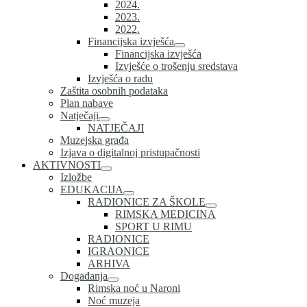
2024.
2023.
2022.
Financijska izvješća
Financijska izvješća
Izvješće o trošenju sredstava
Izvješća o radu
Zaštita osobnih podataka
Plan nabave
Natječaji
NATJEČAJI
Muzejska građa
Izjava o digitalnoj pristupačnosti
AKTIVNOSTI
Izložbe
EDUKACIJA
RADIONICE ZA ŠKOLE
RIMSKA MEDICINA
SPORT U RIMU
RADIONICE
IGRAONICE
ARHIVA
Događanja
Rimska noć u Naroni
Noć muzeja