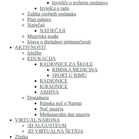
Izvješće o trošenju sredstava
Izvješća o radu
Zaštita osobnih podataka
Plan nabave
Natječaji
NATJEČAJI
Muzejska građa
Izjava o digitalnoj pristupačnosti
AKTIVNOSTI
Izložbe
EDUKACIJA
RADIONICE ZA ŠKOLE
RIMSKA MEDICINA
SPORT U RIMU
RADIONICE
IGRAONICE
ARHIVA
Događanja
Rimska noć u Naroni
Noć muzeja
Međunarodni dan muzeja
VIRTUAL NARONA
3D AUGUSTEUM
3D VIRTUALNA ŠETNJA
Zbirka