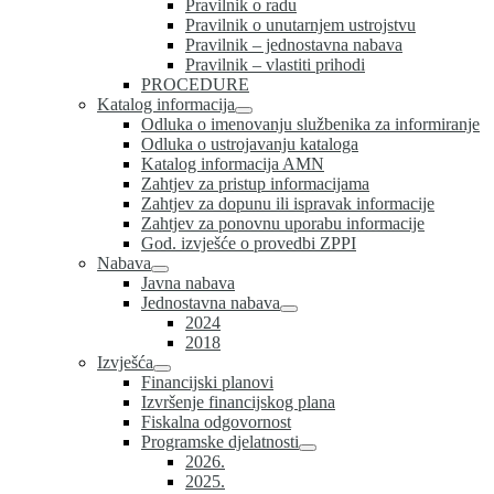
Pravilnik o radu
Pravilnik o unutarnjem ustrojstvu
Pravilnik – jednostavna nabava
Pravilnik – vlastiti prihodi
PROCEDURE
Katalog informacija
Odluka o imenovanju službenika za informiranje
Odluka o ustrojavanju kataloga
Katalog informacija AMN
Zahtjev za pristup informacijama
Zahtjev za dopunu ili ispravak informacije
Zahtjev za ponovnu uporabu informacije
God. izvješće o provedbi ZPPI
Nabava
Javna nabava
Jednostavna nabava
2024
2018
Izvješća
Financijski planovi
Izvršenje financijskog plana
Fiskalna odgovornost
Programske djelatnosti
2026.
2025.