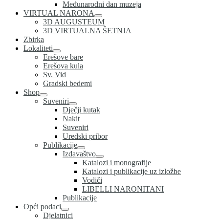
Međunarodni dan muzeja
VIRTUAL NARONA
3D AUGUSTEUM
3D VIRTUALNA ŠETNJA
Zbirka
Lokaliteti
Erešove bare
Erešova kula
Sv. Vid
Gradski bedemi
Shop
Suveniri
Dječji kutak
Nakit
Suveniri
Uredski pribor
Publikacije
Izdavaštvo
Katalozi i monografije
Katalozi i publikacije uz izložbe
Vodiči
LIBELLI NARONITANI
Publikacije
Opći podaci
Djelatnici