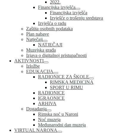
2022.
Financijska izvješća
Financijska izvješća
Izvješće o trošenju sredstava
Izvješća o radu
Zaštita osobnih podataka
Plan nabave
Natječaji
NATJEČAJI
Muzejska građa
Izjava o digitalnoj pristupačnosti
AKTIVNOSTI
Izložbe
EDUKACIJA
RADIONICE ZA ŠKOLE
RIMSKA MEDICINA
SPORT U RIMU
RADIONICE
IGRAONICE
ARHIVA
Događanja
Rimska noć u Naroni
Noć muzeja
Međunarodni dan muzeja
VIRTUAL NARONA