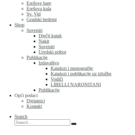
Erešove bare
Erešova kula
Sv. Vid
Gradski bedemi
Shop
Suveniri
Dječji kutak
Nakit
Suveniri
Uredski pribor
Publikacije
Izdavaštvo
Katalozi i monografije
Katalozi i publikacije uz izložbe
Vodiči
LIBELLI NARONITANI
Publikacije
Opći podaci
Djelatnici
Kontakt
Search
Search
Search
…