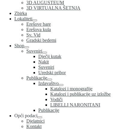
3D AUGUSTEUM
3D VIRTUALNA ŠETNJA
Zbirka
Lokaliteti
Erešove bare
Erešova kula
Sv. Vid
Gradski bedemi
Shop
Suveniri
Dječji kutak
Nakit
Suveniri
Uredski pribor
Publikacije
Izdavaštvo
Katalozi i monografije
Katalozi i publikacije uz izložbe
Vodiči
LIBELLI NARONITANI
Publikacije
Opći podaci
Djelatnici
Kontakt