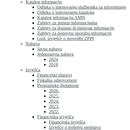
Katalog informacija
Odluka o imenovanju službenika za informiranje
Odluka o ustrojavanju kataloga
Katalog informacija AMN
Zahtjev za pristup informacijama
Zahtjev za dopunu ili ispravak informacije
Zahtjev za ponovnu uporabu informacije
God. izvješće o provedbi ZPPI
Nabava
Javna nabava
Jednostavna nabava
2024
2018
Izvješća
Financijski planovi
Fiskalna odgovornost
Programske djelatnosti
2026.
2025.
2024.
2023.
2022.
Financijska izvješća
Financijska izvješća
Izvješće o trošenju sredstava