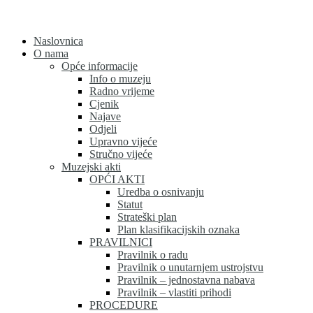
Skip
to
content
Naslovnica
O nama
Opće informacije
Info o muzeju
Radno vrijeme
Cjenik
Najave
Odjeli
Upravno vijeće
Stručno vijeće
Muzejski akti
OPĆI AKTI
Uredba o osnivanju
Statut
Strateški plan
Plan klasifikacijskih oznaka
PRAVILNICI
Pravilnik o radu
Pravilnik o unutarnjem ustrojstvu
Pravilnik – jednostavna nabava
Pravilnik – vlastiti prihodi
PROCEDURE