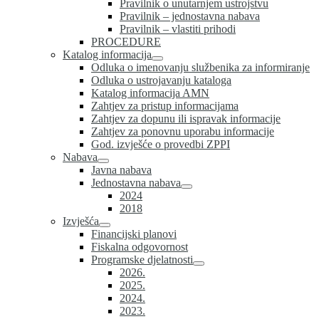
Pravilnik o unutarnjem ustrojstvu
Pravilnik – jednostavna nabava
Pravilnik – vlastiti prihodi
PROCEDURE
Katalog informacija
Odluka o imenovanju službenika za informiranje
Odluka o ustrojavanju kataloga
Katalog informacija AMN
Zahtjev za pristup informacijama
Zahtjev za dopunu ili ispravak informacije
Zahtjev za ponovnu uporabu informacije
God. izvješće o provedbi ZPPI
Nabava
Javna nabava
Jednostavna nabava
2024
2018
Izvješća
Financijski planovi
Fiskalna odgovornost
Programske djelatnosti
2026.
2025.
2024.
2023.