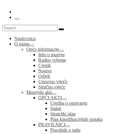
Menu
Search
Search
…
Naslovnica
O nama
Opće informacije
Info o muzeju
Radno vrijeme
Cjenik
Najave
Odjeli
Upravno vijeće
Stručno vijeće
Muzejski akti
OPĆI AKTI
Uredba o osnivanju
Statut
Strateški plan
Plan klasifikacijskih oznaka
PRAVILNICI
Pravilnik o radu