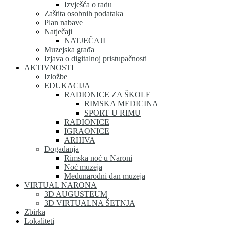
Izvješća o radu
Zaštita osobnih podataka
Plan nabave
Natječaji
NATJEČAJI
Muzejska građa
Izjava o digitalnoj pristupačnosti
AKTIVNOSTI
Izložbe
EDUKACIJA
RADIONICE ZA ŠKOLE
RIMSKA MEDICINA
SPORT U RIMU
RADIONICE
IGRAONICE
ARHIVA
Događanja
Rimska noć u Naroni
Noć muzeja
Međunarodni dan muzeja
VIRTUAL NARONA
3D AUGUSTEUM
3D VIRTUALNA ŠETNJA
Zbirka
Lokaliteti