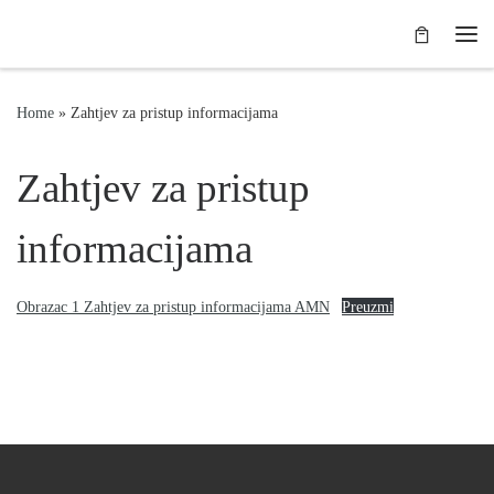
Skip to content
Me
Home
»
Zahtjev za pristup informacijama
Zahtjev za pristup
informacijama
Obrazac 1 Zahtjev za pristup informacijama AMN
Preuzmi