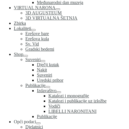
Međunarodni dan muzeja
VIRTUAL NARONA
3D AUGUSTEUM
3D VIRTUALNA ŠETNJA
Zbirka
Lokaliteti
Erešove bare
Erešova kula
Sv. Vid
Gradski bedemi
Shop
Suveniri
Dječji kutak
Nakit
Suveniri
Uredski pribor
Publikacije
Izdavaštvo
Katalozi i monografije
Katalozi i publikacije uz izložbe
Vodiči
LIBELLI NARONITANI
Publikacije
Opći podaci
Djelatnici