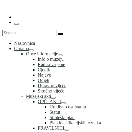
…
Menu
Search
Search
…
Naslovnica
O nama
Opće informacije
Info o muzeju
Radno vrijeme
Cjenik
Najave
Odjeli
Upravno vijeće
Stručno vijeće
Muzejski akti
OPĆI AKTI
Uredba o osnivanju
Statut
Strateški plan
Plan klasifikacijskih oznaka
PRAVILNICI