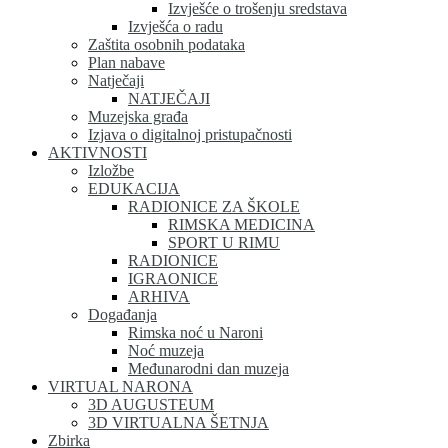
Izvješće o trošenju sredstava
Izvješća o radu
Zaštita osobnih podataka
Plan nabave
Natječaji
NATJEČAJI
Muzejska građa
Izjava o digitalnoj pristupačnosti
AKTIVNOSTI
Izložbe
EDUKACIJA
RADIONICE ZA ŠKOLE
RIMSKA MEDICINA
SPORT U RIMU
RADIONICE
IGRAONICE
ARHIVA
Događanja
Rimska noć u Naroni
Noć muzeja
Međunarodni dan muzeja
VIRTUAL NARONA
3D AUGUSTEUM
3D VIRTUALNA ŠETNJA
Zbirka