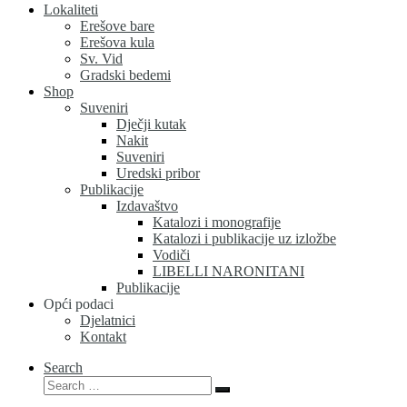
Lokaliteti
Erešove bare
Erešova kula
Sv. Vid
Gradski bedemi
Shop
Suveniri
Dječji kutak
Nakit
Suveniri
Uredski pribor
Publikacije
Izdavaštvo
Katalozi i monografije
Katalozi i publikacije uz izložbe
Vodiči
LIBELLI NARONITANI
Publikacije
Opći podaci
Djelatnici
Kontakt
Search
Search
Search