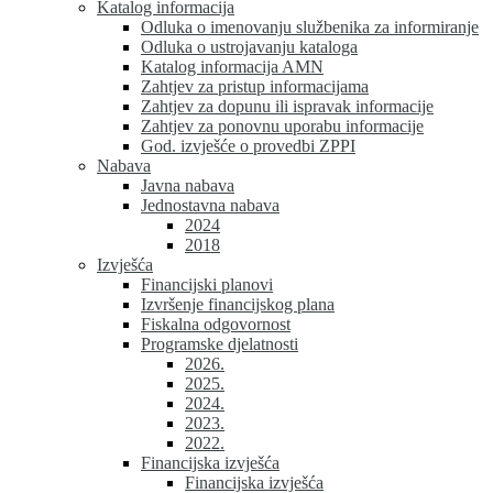
Katalog informacija
Odluka o imenovanju službenika za informiranje
Odluka o ustrojavanju kataloga
Katalog informacija AMN
Zahtjev za pristup informacijama
Zahtjev za dopunu ili ispravak informacije
Zahtjev za ponovnu uporabu informacije
God. izvješće o provedbi ZPPI
Nabava
Javna nabava
Jednostavna nabava
2024
2018
Izvješća
Financijski planovi
Izvršenje financijskog plana
Fiskalna odgovornost
Programske djelatnosti
2026.
2025.
2024.
2023.
2022.
Financijska izvješća
Financijska izvješća