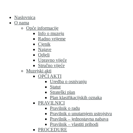
Skip
to
content
Naslovnica
O nama
Opće informacije
Info o muzeju
Radno vrijeme
Cjenik
Najave
Odjeli
Upravno vijeće
Stručno vijeće
Muzejski akti
OPĆI AKTI
Uredba o osnivanju
Statut
Strateški plan
Plan klasifikacijskih oznaka
PRAVILNICI
Pravilnik o radu
Pravilnik o unutarnjem ustrojstvu
Pravilnik – jednostavna nabava
Pravilnik – vlastiti prihodi
PROCEDURE