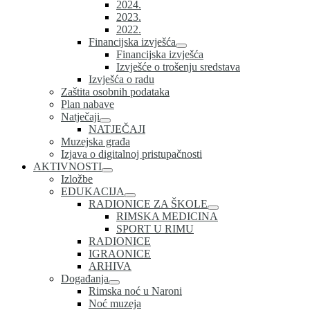
2024.
2023.
2022.
Financijska izvješća
Financijska izvješća
Izvješće o trošenju sredstava
Izvješća o radu
Zaštita osobnih podataka
Plan nabave
Natječaji
NATJEČAJI
Muzejska građa
Izjava o digitalnoj pristupačnosti
AKTIVNOSTI
Izložbe
EDUKACIJA
RADIONICE ZA ŠKOLE
RIMSKA MEDICINA
SPORT U RIMU
RADIONICE
IGRAONICE
ARHIVA
Događanja
Rimska noć u Naroni
Noć muzeja