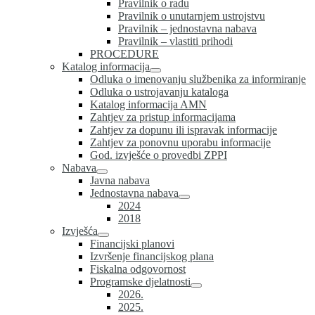
Pravilnik o radu
Pravilnik o unutarnjem ustrojstvu
Pravilnik – jednostavna nabava
Pravilnik – vlastiti prihodi
PROCEDURE
Katalog informacija
Odluka o imenovanju službenika za informiranje
Odluka o ustrojavanju kataloga
Katalog informacija AMN
Zahtjev za pristup informacijama
Zahtjev za dopunu ili ispravak informacije
Zahtjev za ponovnu uporabu informacije
God. izvješće o provedbi ZPPI
Nabava
Javna nabava
Jednostavna nabava
2024
2018
Izvješća
Financijski planovi
Izvršenje financijskog plana
Fiskalna odgovornost
Programske djelatnosti
2026.
2025.