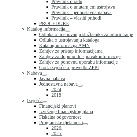
Pravilnik o radu
Pravilnik o unutarnjem ustrojstvu
Pravilnik – jednostavna nabava
Pravilnik – vlastiti prihodi
PROCEDURE
Katalog informacija
Odluka o imenovanju službenika za informiranje
Odluka o ustrojavanju kataloga
Katalog informacija AMN
Zahtjev za pristup informacijama
Zahtjev za dopunu ili ispravak informacije
Zahtjev za ponovnu uporabu informacije
God. izvješće o provedbi ZPPI
Nabava
Javna nabava
Jednostavna nabava
2024
2018
Izvješća
Financijski planovi
Izvršenje financijskog plana
Fiskalna odgovornost
Programske djelatnosti
2026.
2025.