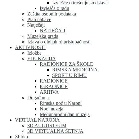
Izvješće o trošenju sredstava
Izvješća o radu
Zaštita osobnih podataka
Plan nabave
Natječaji
NATJEČAJI
Muzejska građa
Izjava o digitalnoj pristupačnosti
AKTIVNOSTI
Izložbe
EDUKACIJA
RADIONICE ZA ŠKOLE
RIMSKA MEDICINA
SPORT U RIMU
RADIONICE
IGRAONICE
ARHIVA
Događanja
Rimska noć u Naroni
Noć muzeja
Međunarodni dan muzeja
VIRTUAL NARONA
3D AUGUSTEUM
3D VIRTUALNA ŠETNJA
Zbirka