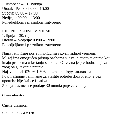
1. listopada – 31. svibnja
Utorak- Petak: 09:00 – 16:00
Subota: 09:00 – 17:00
Nedjelja: 09:00 – 13:00
Ponedjeljkom i praznikom zatvoreno
LJETNO RADNO VRIJEME
1. lipnja – 30. rujna
Utorak – Nedjelja: 09:00 – 19:00
Ponedjeljkom i praznikom zatvoreno
Najavljeni grupi posjeti mogući su i izvan radnog vremena.
Muzej ima omogućen pristup osobama s invaliditetom te onima koji
imaju problema u kretanju stubama. Obvezna je prethodna najava
zbog osiguravanja pratnje.
Najava na tel. 020 691 596 ili e-mail: info@a-m-narona
Fotografiranje i snimanje za vlastite potrebe dozvoljeno je bez
upotrebe bljeskalice i stativa
Zadnja ulaznica se prodaje 30 minuta prije zatvaranja
Cijena ulaznice
Cijene ulaznica:
Individualna 6 EUR