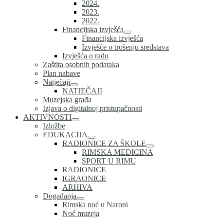
2024.
2023.
2022.
Financijska izvješća
Financijska izvješća
Izvješće o trošenju sredstava
Izvješća o radu
Zaštita osobnih podataka
Plan nabave
Natječaji
NATJEČAJI
Muzejska građa
Izjava o digitalnoj pristupačnosti
AKTIVNOSTI
Izložbe
EDUKACIJA
RADIONICE ZA ŠKOLE
RIMSKA MEDICINA
SPORT U RIMU
RADIONICE
IGRAONICE
ARHIVA
Događanja
Rimska noć u Naroni
Noć muzeja