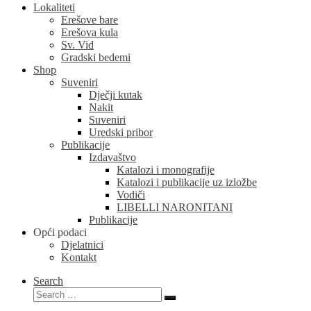
Lokaliteti
Erešove bare
Erešova kula
Sv. Vid
Gradski bedemi
Shop
Suveniri
Dječji kutak
Nakit
Suveniri
Uredski pribor
Publikacije
Izdavaštvo
Katalozi i monografije
Katalozi i publikacije uz izložbe
Vodiči
LIBELLI NARONITANI
Publikacije
Opći podaci
Djelatnici
Kontakt
Search
Search
Search