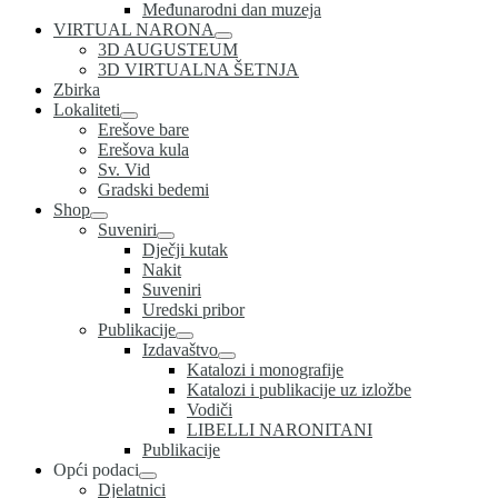
Međunarodni dan muzeja
VIRTUAL NARONA
3D AUGUSTEUM
3D VIRTUALNA ŠETNJA
Zbirka
Lokaliteti
Erešove bare
Erešova kula
Sv. Vid
Gradski bedemi
Shop
Suveniri
Dječji kutak
Nakit
Suveniri
Uredski pribor
Publikacije
Izdavaštvo
Katalozi i monografije
Katalozi i publikacije uz izložbe
Vodiči
LIBELLI NARONITANI
Publikacije
Opći podaci
Djelatnici