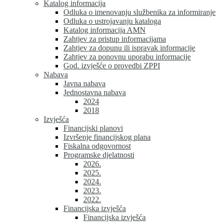
Katalog informacija
Odluka o imenovanju službenika za informiranje
Odluka o ustrojavanju kataloga
Katalog informacija AMN
Zahtjev za pristup informacijama
Zahtjev za dopunu ili ispravak informacije
Zahtjev za ponovnu uporabu informacije
God. izvješće o provedbi ZPPI
Nabava
Javna nabava
Jednostavna nabava
2024
2018
Izvješća
Financijski planovi
Izvršenje financijskog plana
Fiskalna odgovornost
Programske djelatnosti
2026.
2025.
2024.
2023.
2022.
Financijska izvješća
Financijska izvješća