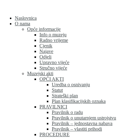
Skip
to
content
Naslovnica
O nama
Opće informacije
Info o muzeju
Radno vrijeme
Cjenik
Najave
Odjeli
Upravno vijeće
Stručno vijeće
Muzejski akti
OPĆI AKTI
Uredba o osnivanju
Statut
Strateški plan
Plan klasifikacijskih oznaka
PRAVILNICI
Pravilnik o radu
Pravilnik o unutarnjem ustrojstvu
Pravilnik – jednostavna nabava
Pravilnik – vlastiti prihodi
PROCEDURE