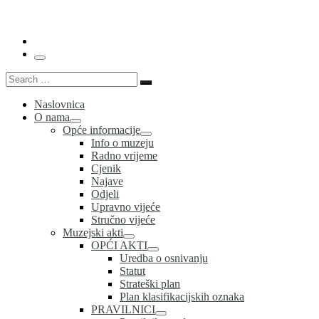
…
Menu
Search
Search
…
Naslovnica
O nama
Opće informacije
Info o muzeju
Radno vrijeme
Cjenik
Najave
Odjeli
Upravno vijeće
Stručno vijeće
Muzejski akti
OPĆI AKTI
Uredba o osnivanju
Statut
Strateški plan
Plan klasifikacijskih oznaka
PRAVILNICI