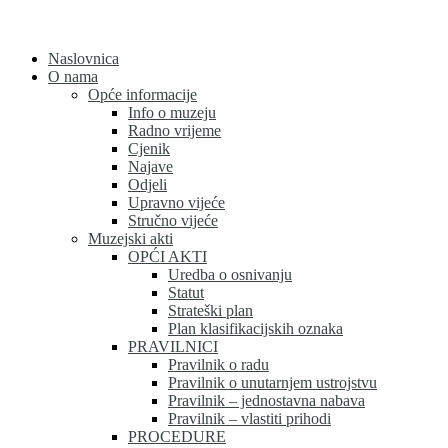
Skip
to
content
Naslovnica
O nama
Opće informacije
Info o muzeju
Radno vrijeme
Cjenik
Najave
Odjeli
Upravno vijeće
Stručno vijeće
Muzejski akti
OPĆI AKTI
Uredba o osnivanju
Statut
Strateški plan
Plan klasifikacijskih oznaka
PRAVILNICI
Pravilnik o radu
Pravilnik o unutarnjem ustrojstvu
Pravilnik – jednostavna nabava
Pravilnik – vlastiti prihodi
PROCEDURE