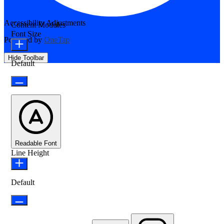
Accessibility Adjustments
Content Modules
Font Size
Powered by
OneTap
Hide Toolbar
Default
Readable Font
Line Height
Default