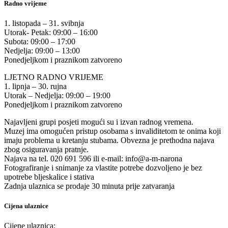
Radno vrijeme
1. listopada – 31. svibnja
Utorak- Petak: 09:00 – 16:00
Subota: 09:00 – 17:00
Nedjelja: 09:00 – 13:00
Ponedjeljkom i praznikom zatvoreno
LJETNO RADNO VRIJEME
1. lipnja – 30. rujna
Utorak – Nedjelja: 09:00 – 19:00
Ponedjeljkom i praznikom zatvoreno
Najavljeni grupi posjeti mogući su i izvan radnog vremena.
Muzej ima omogućen pristup osobama s invaliditetom te onima koji
imaju problema u kretanju stubama. Obvezna je prethodna najava
zbog osiguravanja pratnje.
Najava na tel. 020 691 596 ili e-mail: info@a-m-narona
Fotografiranje i snimanje za vlastite potrebe dozvoljeno je bez
upotrebe bljeskalice i stativa
Zadnja ulaznica se prodaje 30 minuta prije zatvaranja
Cijena ulaznice
Cijene ulaznica: