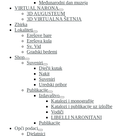
Međunarodni dan muzeja
VIRTUAL NARONA
3D AUGUSTEUM
3D VIRTUALNA ŠETNJA
Zbirka
Lokaliteti
Erešove bare
Erešova kula
Sv. Vid
Gradski bedemi
Shop
Suveniri
Dječji kutak
Nakit
Suveniri
Uredski pribor
Publikacije
Izdavaštvo
Katalozi i monografije
Katalozi i publikacije uz izložbe
Vodiči
LIBELLI NARONITANI
Publikacije
Opći podaci
Djelatnici