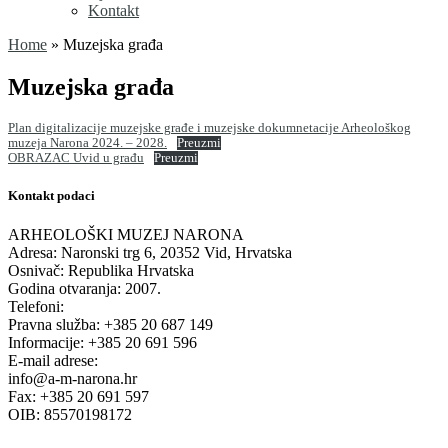
Kontakt
Home
»
Muzejska građa
Muzejska građa
Plan digitalizacije muzejske građe i muzejske dokumnetacije Arheološkog
muzeja Narona 2024. – 2028.
Preuzmi
OBRAZAC Uvid u građu
Preuzmi
Kontakt podaci
ARHEOLOŠKI MUZEJ NARONA
Adresa: Naronski trg 6, 20352 Vid, Hrvatska
Osnivač: Republika Hrvatska
Godina otvaranja: 2007.
Telefoni:
Pravna služba: +385 20 687 149
Informacije: +385 20 691 596
E-mail adrese:
info@a-m-narona.hr
Fax: +385 20 691 597
OIB: 85570198172