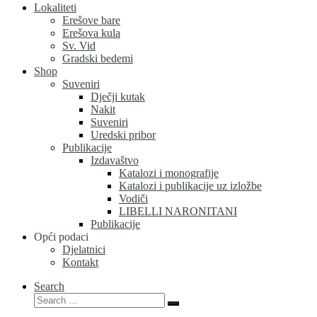
Lokaliteti
Erešove bare
Erešova kula
Sv. Vid
Gradski bedemi
Shop
Suveniri
Dječji kutak
Nakit
Suveniri
Uredski pribor
Publikacije
Izdavaštvo
Katalozi i monografije
Katalozi i publikacije uz izložbe
Vodiči
LIBELLI NARONITANI
Publikacije
Opći podaci
Djelatnici
Kontakt
Search
Search
Search