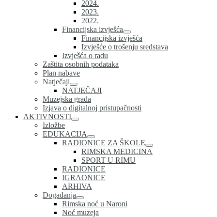
2024.
2023.
2022.
Financijska izvješća
Financijska izvješća
Izvješće o trošenju sredstava
Izvješća o radu
Zaštita osobnih podataka
Plan nabave
Natječaji
NATJEČAJI
Muzejska građa
Izjava o digitalnoj pristupačnosti
AKTIVNOSTI
Izložbe
EDUKACIJA
RADIONICE ZA ŠKOLE
RIMSKA MEDICINA
SPORT U RIMU
RADIONICE
IGRAONICE
ARHIVA
Događanja
Rimska noć u Naroni
Noć muzeja