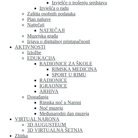
Izvješće o trošenju sredstava
Izvješća o radu
Zaštita osobnih podataka
Plan nabave
Natječaji
NATJEČAJI
Muzejska građa
Izjava o digitalnoj pristupačnosti
AKTIVNOSTI
Izložbe
EDUKACIJA
RADIONICE ZA ŠKOLE
RIMSKA MEDICINA
SPORT U RIMU
RADIONICE
IGRAONICE
ARHIVA
Događanja
Rimska noć u Naroni
Noć muzeja
Međunarodni dan muzeja
VIRTUAL NARONA
3D AUGUSTEUM
3D VIRTUALNA ŠETNJA
Zbirka