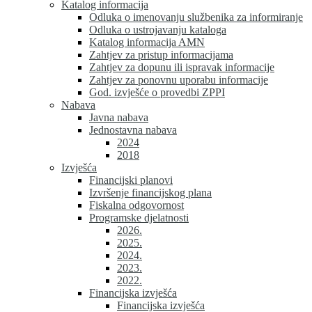
Katalog informacija
Odluka o imenovanju službenika za informiranje
Odluka o ustrojavanju kataloga
Katalog informacija AMN
Zahtjev za pristup informacijama
Zahtjev za dopunu ili ispravak informacije
Zahtjev za ponovnu uporabu informacije
God. izvješće o provedbi ZPPI
Nabava
Javna nabava
Jednostavna nabava
2024
2018
Izvješća
Financijski planovi
Izvršenje financijskog plana
Fiskalna odgovornost
Programske djelatnosti
2026.
2025.
2024.
2023.
2022.
Financijska izvješća
Financijska izvješća