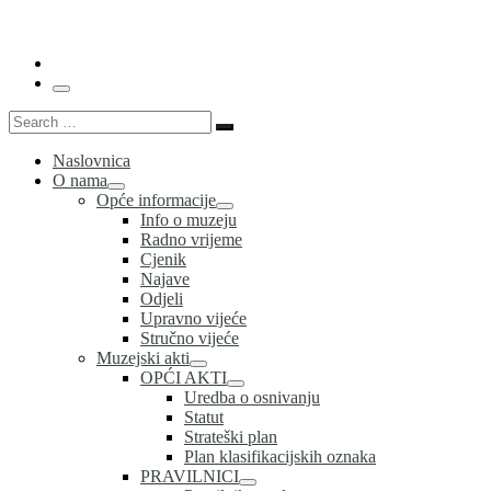
…
Menu
Search
Search
…
Naslovnica
O nama
Opće informacije
Info o muzeju
Radno vrijeme
Cjenik
Najave
Odjeli
Upravno vijeće
Stručno vijeće
Muzejski akti
OPĆI AKTI
Uredba o osnivanju
Statut
Strateški plan
Plan klasifikacijskih oznaka
PRAVILNICI