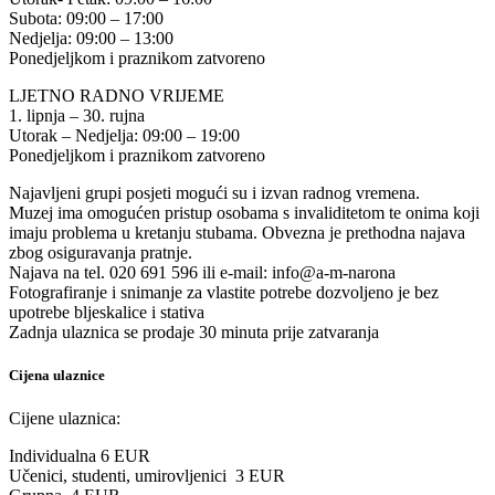
Subota: 09:00 – 17:00
Nedjelja: 09:00 – 13:00
Ponedjeljkom i praznikom zatvoreno
LJETNO RADNO VRIJEME
1. lipnja – 30. rujna
Utorak – Nedjelja: 09:00 – 19:00
Ponedjeljkom i praznikom zatvoreno
Najavljeni grupi posjeti mogući su i izvan radnog vremena.
Muzej ima omogućen pristup osobama s invaliditetom te onima koji
imaju problema u kretanju stubama. Obvezna je prethodna najava
zbog osiguravanja pratnje.
Najava na tel. 020 691 596 ili e-mail: info@a-m-narona
Fotografiranje i snimanje za vlastite potrebe dozvoljeno je bez
upotrebe bljeskalice i stativa
Zadnja ulaznica se prodaje 30 minuta prije zatvaranja
Cijena ulaznice
Cijene ulaznica:
Individualna 6 EUR
Učenici, studenti, umirovljenici 3 EUR