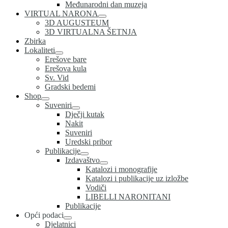
Međunarodni dan muzeja
VIRTUAL NARONA
3D AUGUSTEUM
3D VIRTUALNA ŠETNJA
Zbirka
Lokaliteti
Erešove bare
Erešova kula
Sv. Vid
Gradski bedemi
Shop
Suveniri
Dječji kutak
Nakit
Suveniri
Uredski pribor
Publikacije
Izdavaštvo
Katalozi i monografije
Katalozi i publikacije uz izložbe
Vodiči
LIBELLI NARONITANI
Publikacije
Opći podaci
Djelatnici