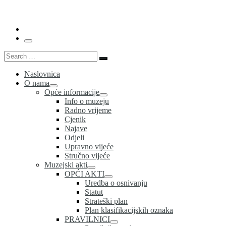
…
Menu
Search
Search
…
Naslovnica
O nama
Opće informacije
Info o muzeju
Radno vrijeme
Cjenik
Najave
Odjeli
Upravno vijeće
Stručno vijeće
Muzejski akti
OPĆI AKTI
Uredba o osnivanju
Statut
Strateški plan
Plan klasifikacijskih oznaka
PRAVILNICI