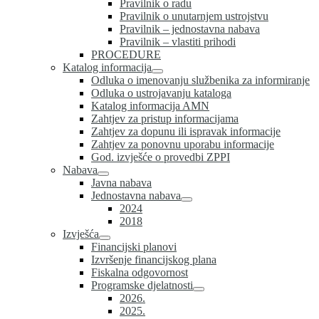
Pravilnik o radu
Pravilnik o unutarnjem ustrojstvu
Pravilnik – jednostavna nabava
Pravilnik – vlastiti prihodi
PROCEDURE
Katalog informacija
Odluka o imenovanju službenika za informiranje
Odluka o ustrojavanju kataloga
Katalog informacija AMN
Zahtjev za pristup informacijama
Zahtjev za dopunu ili ispravak informacije
Zahtjev za ponovnu uporabu informacije
God. izvješće o provedbi ZPPI
Nabava
Javna nabava
Jednostavna nabava
2024
2018
Izvješća
Financijski planovi
Izvršenje financijskog plana
Fiskalna odgovornost
Programske djelatnosti
2026.
2025.