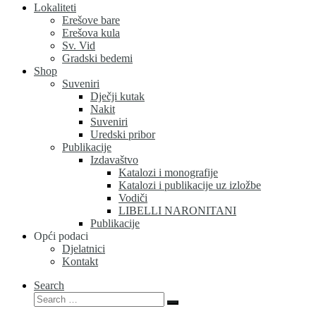
Lokaliteti
Erešove bare
Erešova kula
Sv. Vid
Gradski bedemi
Shop
Suveniri
Dječji kutak
Nakit
Suveniri
Uredski pribor
Publikacije
Izdavaštvo
Katalozi i monografije
Katalozi i publikacije uz izložbe
Vodiči
LIBELLI NARONITANI
Publikacije
Opći podaci
Djelatnici
Kontakt
Search
Search
Search