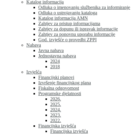
Katalog informacija
Odluka o imenovanju službenika za informiranje
Odluka o ustrojavanju kataloga
Katalog informacija AMN
Zahtjev za pristup informacijama
Zahtjev za dopunu ili ispravak informacije
Zahtjev za ponovnu uporabu informacije
God. izvješće o provedbi ZPPI
Nabava
Javna nabava
Jednostavna nabava
2024
2018
Izvješća
Financijski planovi
Izvršenje financijskog plana
Fiskalna odgovornost
Programske djelatnosti
2026.
2025.
2024.
2023.
2022.
Financijska izvješća
Financijska izvješća