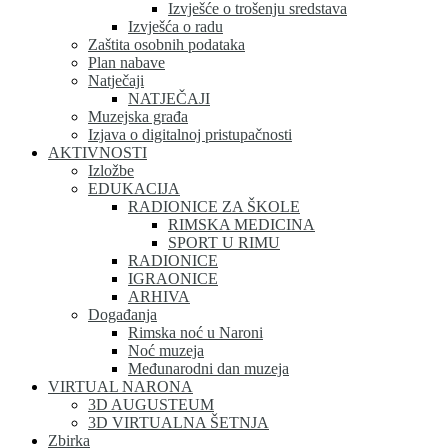
Izvješće o trošenju sredstava
Izvješća o radu
Zaštita osobnih podataka
Plan nabave
Natječaji
NATJEČAJI
Muzejska građa
Izjava o digitalnoj pristupačnosti
AKTIVNOSTI
Izložbe
EDUKACIJA
RADIONICE ZA ŠKOLE
RIMSKA MEDICINA
SPORT U RIMU
RADIONICE
IGRAONICE
ARHIVA
Događanja
Rimska noć u Naroni
Noć muzeja
Međunarodni dan muzeja
VIRTUAL NARONA
3D AUGUSTEUM
3D VIRTUALNA ŠETNJA
Zbirka