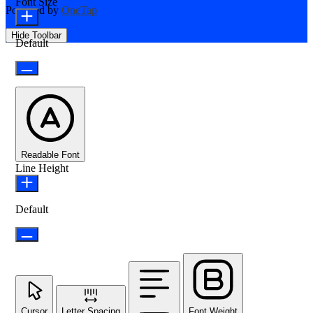
Font Size
Powered by
OneTap
Hide Toolbar
Default
Readable Font
Line Height
Default
Cursor
Letter Spacing
Font Weight