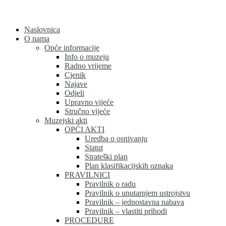
Skip
to
content
Naslovnica
O nama
Opće informacije
Info o muzeju
Radno vrijeme
Cjenik
Najave
Odjeli
Upravno vijeće
Stručno vijeće
Muzejski akti
OPĆI AKTI
Uredba o osnivanju
Statut
Strateški plan
Plan klasifikacijskih oznaka
PRAVILNICI
Pravilnik o radu
Pravilnik o unutarnjem ustrojstvu
Pravilnik – jednostavna nabava
Pravilnik – vlastiti prihodi
PROCEDURE