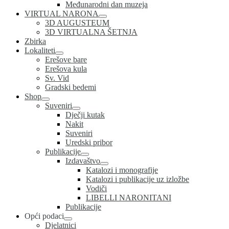
Međunarodni dan muzeja
VIRTUAL NARONA
3D AUGUSTEUM
3D VIRTUALNA ŠETNJA
Zbirka
Lokaliteti
Erešove bare
Erešova kula
Sv. Vid
Gradski bedemi
Shop
Suveniri
Dječji kutak
Nakit
Suveniri
Uredski pribor
Publikacije
Izdavaštvo
Katalozi i monografije
Katalozi i publikacije uz izložbe
Vodiči
LIBELLI NARONITANI
Publikacije
Opći podaci
Djelatnici