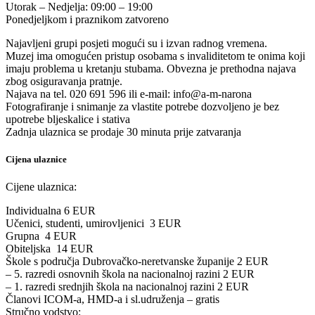
Utorak – Nedjelja: 09:00 – 19:00
Ponedjeljkom i praznikom zatvoreno
Najavljeni grupi posjeti mogući su i izvan radnog vremena.
Muzej ima omogućen pristup osobama s invaliditetom te onima koji
imaju problema u kretanju stubama. Obvezna je prethodna najava
zbog osiguravanja pratnje.
Najava na tel. 020 691 596 ili e-mail: info@a-m-narona
Fotografiranje i snimanje za vlastite potrebe dozvoljeno je bez
upotrebe bljeskalice i stativa
Zadnja ulaznica se prodaje 30 minuta prije zatvaranja
Cijena ulaznice
Cijene ulaznica:
Individualna 6 EUR
Učenici, studenti, umirovljenici 3 EUR
Grupna 4 EUR
Obiteljska 14 EUR
Škole s područja Dubrovačko-neretvanske županije 2 EUR
– 5. razredi osnovnih škola na nacionalnoj razini 2 EUR
– 1. razredi srednjih škola na nacionalnoj razini 2 EUR
Članovi ICOM-a, HMD-a i sl.udruženja – gratis
Stručno vodstvo: