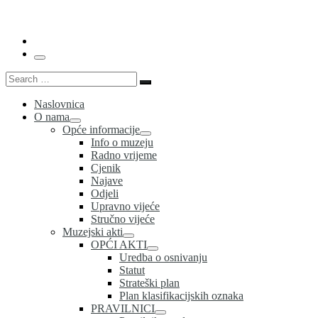
…
Menu
Search
Search
…
Naslovnica
O nama
Opće informacije
Info o muzeju
Radno vrijeme
Cjenik
Najave
Odjeli
Upravno vijeće
Stručno vijeće
Muzejski akti
OPĆI AKTI
Uredba o osnivanju
Statut
Strateški plan
Plan klasifikacijskih oznaka
PRAVILNICI