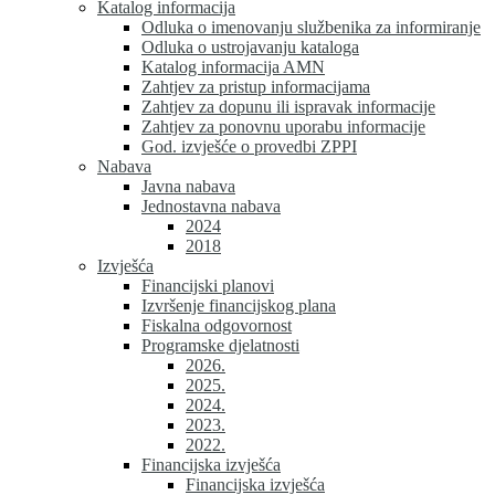
Katalog informacija
Odluka o imenovanju službenika za informiranje
Odluka o ustrojavanju kataloga
Katalog informacija AMN
Zahtjev za pristup informacijama
Zahtjev za dopunu ili ispravak informacije
Zahtjev za ponovnu uporabu informacije
God. izvješće o provedbi ZPPI
Nabava
Javna nabava
Jednostavna nabava
2024
2018
Izvješća
Financijski planovi
Izvršenje financijskog plana
Fiskalna odgovornost
Programske djelatnosti
2026.
2025.
2024.
2023.
2022.
Financijska izvješća
Financijska izvješća