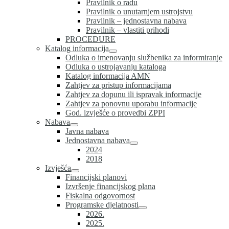
Pravilnik o radu
Pravilnik o unutarnjem ustrojstvu
Pravilnik – jednostavna nabava
Pravilnik – vlastiti prihodi
PROCEDURE
Katalog informacija
Odluka o imenovanju službenika za informiranje
Odluka o ustrojavanju kataloga
Katalog informacija AMN
Zahtjev za pristup informacijama
Zahtjev za dopunu ili ispravak informacije
Zahtjev za ponovnu uporabu informacije
God. izvješće o provedbi ZPPI
Nabava
Javna nabava
Jednostavna nabava
2024
2018
Izvješća
Financijski planovi
Izvršenje financijskog plana
Fiskalna odgovornost
Programske djelatnosti
2026.
2025.