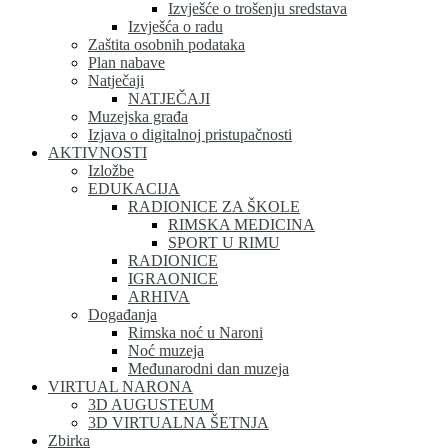
Izvješće o trošenju sredstava
Izvješća o radu
Zaštita osobnih podataka
Plan nabave
Natječaji
NATJEČAJI
Muzejska građa
Izjava o digitalnoj pristupačnosti
AKTIVNOSTI
Izložbe
EDUKACIJA
RADIONICE ZA ŠKOLE
RIMSKA MEDICINA
SPORT U RIMU
RADIONICE
IGRAONICE
ARHIVA
Događanja
Rimska noć u Naroni
Noć muzeja
Međunarodni dan muzeja
VIRTUAL NARONA
3D AUGUSTEUM
3D VIRTUALNA ŠETNJA
Zbirka