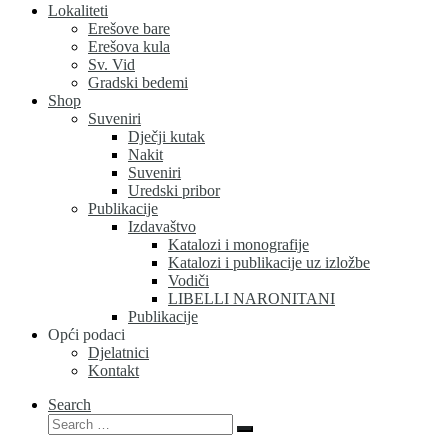
Lokaliteti
Erešove bare
Erešova kula
Sv. Vid
Gradski bedemi
Shop
Suveniri
Dječji kutak
Nakit
Suveniri
Uredski pribor
Publikacije
Izdavaštvo
Katalozi i monografije
Katalozi i publikacije uz izložbe
Vodiči
LIBELLI NARONITANI
Publikacije
Opći podaci
Djelatnici
Kontakt
Search
Search
Search