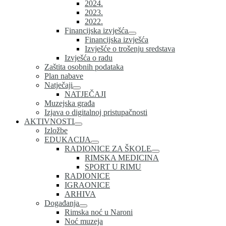
2024.
2023.
2022.
Financijska izvješća
Financijska izvješća
Izvješće o trošenju sredstava
Izvješća o radu
Zaštita osobnih podataka
Plan nabave
Natječaji
NATJEČAJI
Muzejska građa
Izjava o digitalnoj pristupačnosti
AKTIVNOSTI
Izložbe
EDUKACIJA
RADIONICE ZA ŠKOLE
RIMSKA MEDICINA
SPORT U RIMU
RADIONICE
IGRAONICE
ARHIVA
Događanja
Rimska noć u Naroni
Noć muzeja