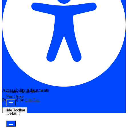
Accessibility Adjustments
Content Modules
Font Size
Powered by
OneTap
Hide Toolbar
Default