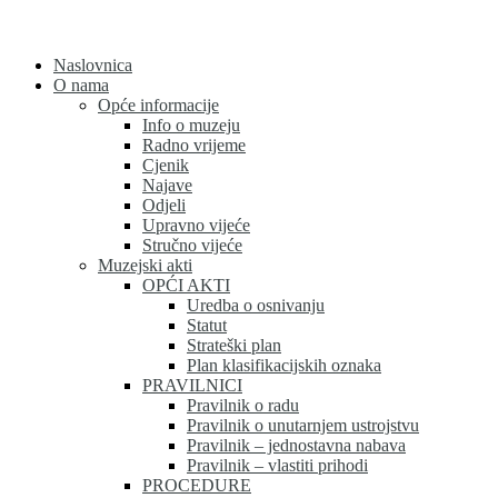
Skip
to
content
Naslovnica
O nama
Opće informacije
Info o muzeju
Radno vrijeme
Cjenik
Najave
Odjeli
Upravno vijeće
Stručno vijeće
Muzejski akti
OPĆI AKTI
Uredba o osnivanju
Statut
Strateški plan
Plan klasifikacijskih oznaka
PRAVILNICI
Pravilnik o radu
Pravilnik o unutarnjem ustrojstvu
Pravilnik – jednostavna nabava
Pravilnik – vlastiti prihodi
PROCEDURE