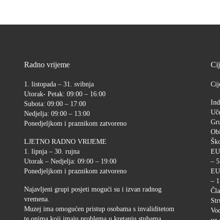
Radno vrijeme
Ci
1. listopada – 31. svibnja
Cij
Utorak- Petak: 09:00 – 16:00
Ind
Subota: 09:00 – 17:00
Uče
Nedjelja: 09:00 – 13:00
Gr
Ponedjeljkom i praznikom zatvoreno
Ob
LJETNO RADNO VRIJEME
Ško
1. lipnja – 30. rujna
EU
Utorak – Nedjelja: 09:00 – 19:00
– 5
Ponedjeljkom i praznikom zatvoreno
EU
– 1
Najavljeni grupi posjeti mogući su i izvan radnog
Čla
vremena.
Str
Muzej ima omogućen pristup osobama s invaliditetom
Vod
te onima koji imaju problema u kretanju stubama.