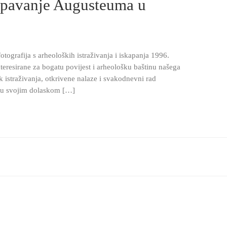
opavanje Augusteuma u
otografija s arheoloških istraživanja i iskapanja 1996.
interesirane za bogatu povijest i arheološku baštinu našega
ek istraživanja, otkrivene nalaze i svakodnevni rad
 su svojim dolaskom […]