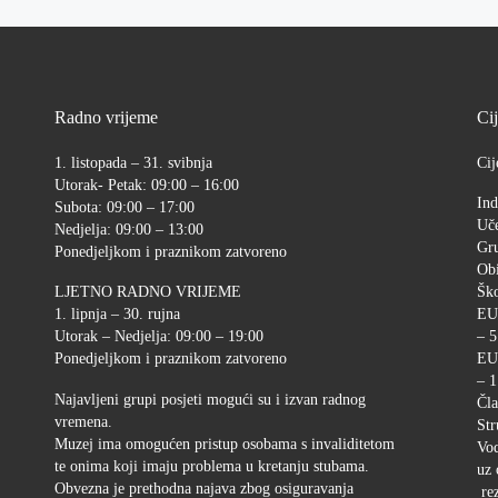
Radno vrijeme
Ci
1. listopada – 31. svibnja
Cij
Utorak- Petak: 09:00 – 16:00
Ind
Subota: 09:00 – 17:00
Uče
Nedjelja: 09:00 – 13:00
Gr
Ponedjeljkom i praznikom zatvoreno
Ob
LJETNO RADNO VRIJEME
Ško
1. lipnja – 30. rujna
EU
Utorak – Nedjelja: 09:00 – 19:00
– 5
Ponedjeljkom i praznikom zatvoreno
EU
– 1
Najavljeni grupi posjeti mogući su i izvan radnog
Čla
vremena.
Str
Muzej ima omogućen pristup osobama s invaliditetom
Vod
te onima koji imaju problema u kretanju stubama.
uz 
Obvezna je prethodna najava zbog osiguravanja
rez