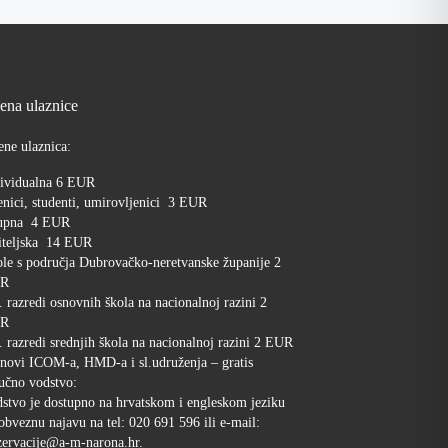
jena ulaznice
ene ulaznica:
ividualna 6 EUR
nici, studenti, umirovljenici 3 EUR
upna 4 EUR
iteljska 14 EUR
le s područja Dubrovačko-neretvanske županije 2
R
. razredi osnovnih škola na nacionalnoj razini 2
R
. razredi srednjih škola na nacionalnoj razini 2 EUR
novi ICOM-a, HMD-a i sl.udruženja – gratis
učno vodstvo:
stvo je dostupno na hrvatskom i engleskom jeziku
obveznu najavu na tel: 020 691 596 ili e-mail:
ervacije@a-m-narona.hr.