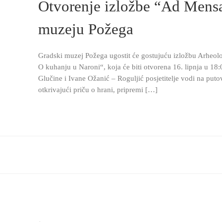
Otvorenje izložbe “Ad Men
muzeju Požega
Gradski muzej Požega ugostit će gostujuću izložbu Arheo
O kuhanju u Naroni“, koja će biti otvorena 16. lipnja u 18:0
Glučine i Ivane Ožanić – Roguljić posjetitelje vodi na puto
otkrivajući priču o hrani, pripremi […]