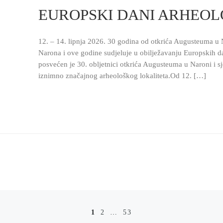
EUROPSKI DANI ARHEOLO
12. – 14. lipnja 2026. 30 godina od otkrića Augusteuma u
Narona i ove godine sudjeluje u obilježavanju Europskih d
posvećen je 30. obljetnici otkrića Augusteuma u Naroni i s
iznimno značajnog arheološkog lokaliteta.Od 12. […]
1
2
…
53