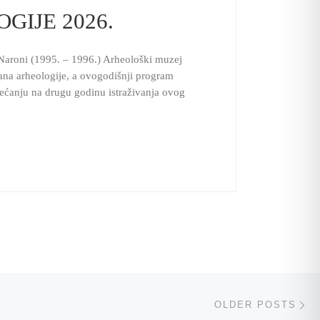
GIJE 2026.
 Naroni (1995. – 1996.) Arheološki muzej
ana arheologije, a ovogodišnji program
jećanju na drugu godinu istraživanja ovog
Ol
OLDER POSTS