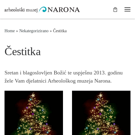
Skip to content
Me
Home
»
Nekategorizirano
»
Čestitka
Čestitka
Sretan i blagoslovljen Božić te uspješnu 2013. godinu
žele Vam djelatnici Arheološkog muzeja Narona.