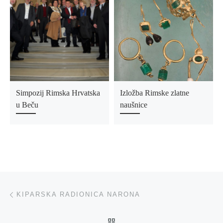
Simpozij Rimska Hrvatska
Izložba Rimske zlatne
u Beču
naušnice
Post navigation
Previous post
KIPARSKA RADIONICA NARONA
BACK TO POST LIST