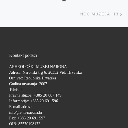
Ne
NOĆ MUZEJA `13
Kontakt podaci
ARHEOLOŠKI MUZEJ NARONA
Adresa: Naronski trg 6, 20352 Vid, Hrvatska
Osnivač: Republika Hrvatska
Godina otvaranja: 2007.
Telefoni:
Pravna služba: +385 20 687 149
Informacije: +385 20 691 596
E-mail adrese:
info@a-m-narona.hr
Fax: +385 20 691 597
OIB: 85570198172