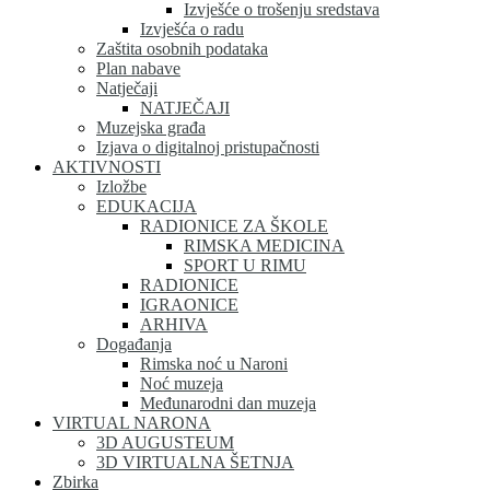
Izvješće o trošenju sredstava
Izvješća o radu
Zaštita osobnih podataka
Plan nabave
Natječaji
NATJEČAJI
Muzejska građa
Izjava o digitalnoj pristupačnosti
AKTIVNOSTI
Izložbe
EDUKACIJA
RADIONICE ZA ŠKOLE
RIMSKA MEDICINA
SPORT U RIMU
RADIONICE
IGRAONICE
ARHIVA
Događanja
Rimska noć u Naroni
Noć muzeja
Međunarodni dan muzeja
VIRTUAL NARONA
3D AUGUSTEUM
3D VIRTUALNA ŠETNJA
Zbirka