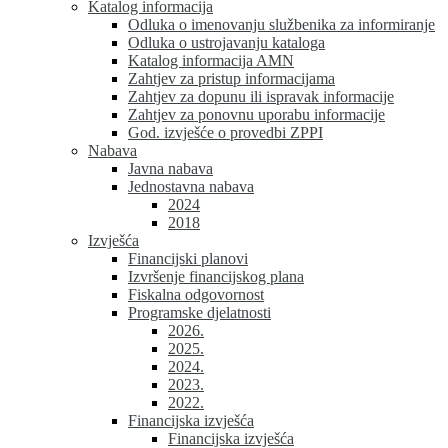
Katalog informacija
Odluka o imenovanju službenika za informiranje
Odluka o ustrojavanju kataloga
Katalog informacija AMN
Zahtjev za pristup informacijama
Zahtjev za dopunu ili ispravak informacije
Zahtjev za ponovnu uporabu informacije
God. izvješće o provedbi ZPPI
Nabava
Javna nabava
Jednostavna nabava
2024
2018
Izvješća
Financijski planovi
Izvršenje financijskog plana
Fiskalna odgovornost
Programske djelatnosti
2026.
2025.
2024.
2023.
2022.
Financijska izvješća
Financijska izvješća