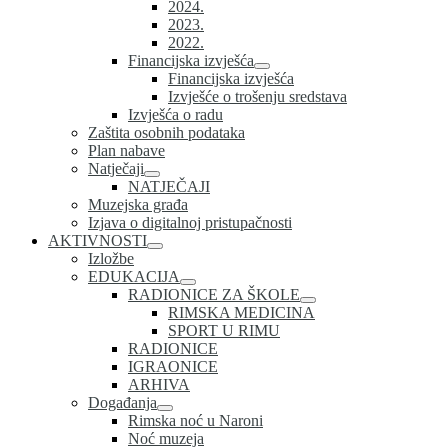
2024.
2023.
2022.
Financijska izvješća
Financijska izvješća
Izvješće o trošenju sredstava
Izvješća o radu
Zaštita osobnih podataka
Plan nabave
Natječaji
NATJEČAJI
Muzejska građa
Izjava o digitalnoj pristupačnosti
AKTIVNOSTI
Izložbe
EDUKACIJA
RADIONICE ZA ŠKOLE
RIMSKA MEDICINA
SPORT U RIMU
RADIONICE
IGRAONICE
ARHIVA
Događanja
Rimska noć u Naroni
Noć muzeja