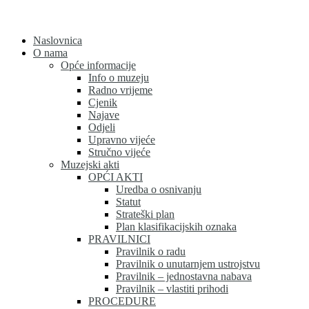
Skip
to
content
Naslovnica
O nama
Opće informacije
Info o muzeju
Radno vrijeme
Cjenik
Najave
Odjeli
Upravno vijeće
Stručno vijeće
Muzejski akti
OPĆI AKTI
Uredba o osnivanju
Statut
Strateški plan
Plan klasifikacijskih oznaka
PRAVILNICI
Pravilnik o radu
Pravilnik o unutarnjem ustrojstvu
Pravilnik – jednostavna nabava
Pravilnik – vlastiti prihodi
PROCEDURE