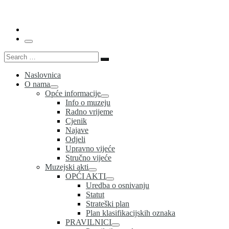
…
Menu
Search
Search
…
Naslovnica
O nama
Opće informacije
Info o muzeju
Radno vrijeme
Cjenik
Najave
Odjeli
Upravno vijeće
Stručno vijeće
Muzejski akti
OPĆI AKTI
Uredba o osnivanju
Statut
Strateški plan
Plan klasifikacijskih oznaka
PRAVILNICI