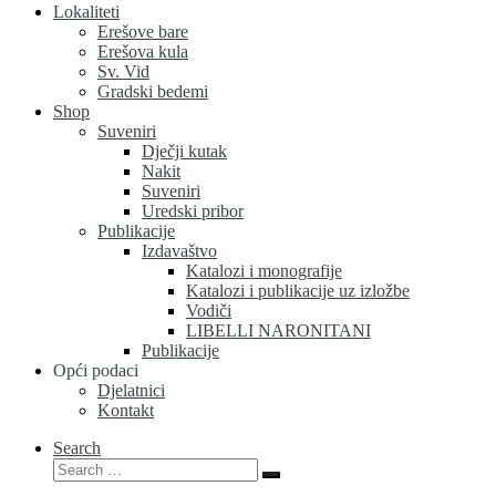
Lokaliteti
Erešove bare
Erešova kula
Sv. Vid
Gradski bedemi
Shop
Suveniri
Dječji kutak
Nakit
Suveniri
Uredski pribor
Publikacije
Izdavaštvo
Katalozi i monografije
Katalozi i publikacije uz izložbe
Vodiči
LIBELLI NARONITANI
Publikacije
Opći podaci
Djelatnici
Kontakt
Search
Search
Search