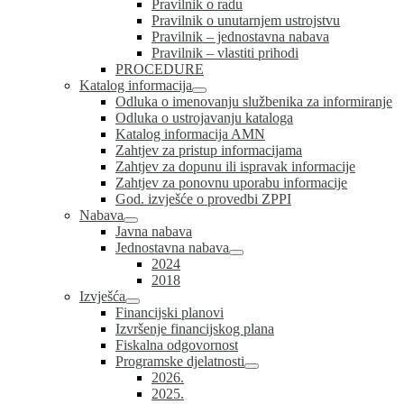
Pravilnik o radu
Pravilnik o unutarnjem ustrojstvu
Pravilnik – jednostavna nabava
Pravilnik – vlastiti prihodi
PROCEDURE
Katalog informacija
Odluka o imenovanju službenika za informiranje
Odluka o ustrojavanju kataloga
Katalog informacija AMN
Zahtjev za pristup informacijama
Zahtjev za dopunu ili ispravak informacije
Zahtjev za ponovnu uporabu informacije
God. izvješće o provedbi ZPPI
Nabava
Javna nabava
Jednostavna nabava
2024
2018
Izvješća
Financijski planovi
Izvršenje financijskog plana
Fiskalna odgovornost
Programske djelatnosti
2026.
2025.