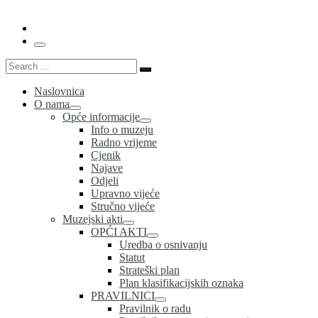
Menu
Search
Search
…
Naslovnica
O nama
Opće informacije
Info o muzeju
Radno vrijeme
Cjenik
Najave
Odjeli
Upravno vijeće
Stručno vijeće
Muzejski akti
OPĆI AKTI
Uredba o osnivanju
Statut
Strateški plan
Plan klasifikacijskih oznaka
PRAVILNICI
Pravilnik o radu