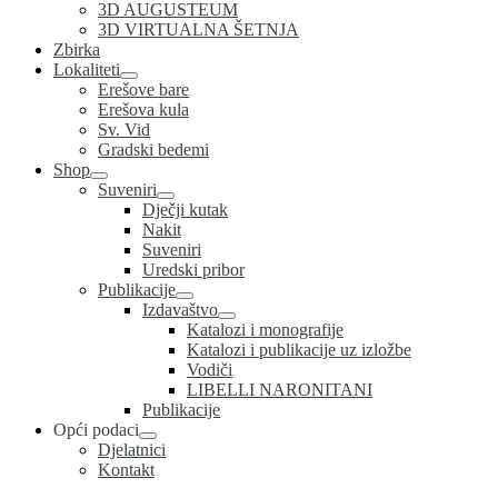
3D AUGUSTEUM
3D VIRTUALNA ŠETNJA
Zbirka
Lokaliteti
Erešove bare
Erešova kula
Sv. Vid
Gradski bedemi
Shop
Suveniri
Dječji kutak
Nakit
Suveniri
Uredski pribor
Publikacije
Izdavaštvo
Katalozi i monografije
Katalozi i publikacije uz izložbe
Vodiči
LIBELLI NARONITANI
Publikacije
Opći podaci
Djelatnici
Kontakt