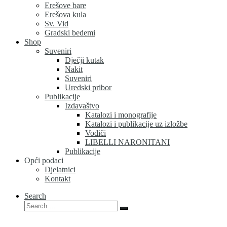
Erešove bare
Erešova kula
Sv. Vid
Gradski bedemi
Shop
Suveniri
Dječji kutak
Nakit
Suveniri
Uredski pribor
Publikacije
Izdavaštvo
Katalozi i monografije
Katalozi i publikacije uz izložbe
Vodiči
LIBELLI NARONITANI
Publikacije
Opći podaci
Djelatnici
Kontakt
Search
Search
Search
…