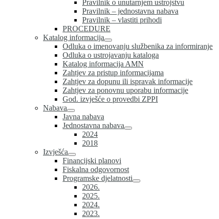
Pravilnik o unutarnjem ustrojstvu
Pravilnik – jednostavna nabava
Pravilnik – vlastiti prihodi
PROCEDURE
Katalog informacija
Odluka o imenovanju službenika za informiranje
Odluka o ustrojavanju kataloga
Katalog informacija AMN
Zahtjev za pristup informacijama
Zahtjev za dopunu ili ispravak informacije
Zahtjev za ponovnu uporabu informacije
God. izvješće o provedbi ZPPI
Nabava
Javna nabava
Jednostavna nabava
2024
2018
Izvješća
Financijski planovi
Fiskalna odgovornost
Programske djelatnosti
2026.
2025.
2024.
2023.