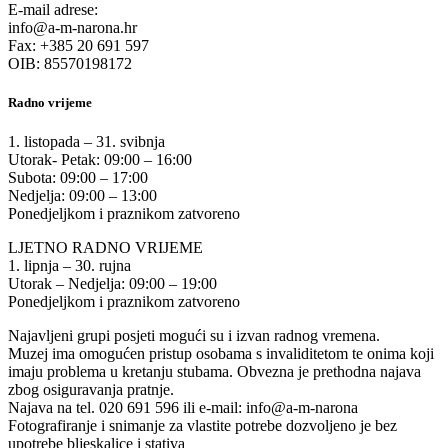
E-mail adrese:
info@a-m-narona.hr
Fax: +385 20 691 597
OIB: 85570198172
Radno vrijeme
1. listopada – 31. svibnja
Utorak- Petak: 09:00 – 16:00
Subota: 09:00 – 17:00
Nedjelja: 09:00 – 13:00
Ponedjeljkom i praznikom zatvoreno
LJETNO RADNO VRIJEME
1. lipnja – 30. rujna
Utorak – Nedjelja: 09:00 – 19:00
Ponedjeljkom i praznikom zatvoreno
Najavljeni grupi posjeti mogući su i izvan radnog vremena.
Muzej ima omogućen pristup osobama s invaliditetom te onima koji
imaju problema u kretanju stubama. Obvezna je prethodna najava
zbog osiguravanja pratnje.
Najava na tel. 020 691 596 ili e-mail: info@a-m-narona
Fotografiranje i snimanje za vlastite potrebe dozvoljeno je bez
upotrebe bljeskalice i stativa