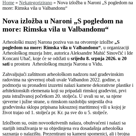
Home
»
Nekategorizirano
»
Nova izložba u Naroni „S pogledom na
more: Rimska vila u Valbandonu“
Nova izložba u Naroni „S pogledom na
more: Rimska vila u Valbandonu“
Arheološki muzej Narona poziva vas na otvorenje izložbe
„S
pogledom na more: Rimska vila u Valbandonu“
, u organizaciji
Arheološkog muzeja Istre, autorica Aleksandre Mahić Sinovčić i Ide
Koncani Uhač, koje će se održati u
srijedu 8. srpnja 2026. u 20
sati
u prostoru Arheološkog muzeja Narona u Vidu.
Zahvaljujući zaštitnom arheološkom nadzoru nad građevinskim
radovima na sjevernoj obali uvale Valbandon 2022. godine, u
podmorju su pronađeni izuzetni nalazi kamene dekorativne plastike i
arhitektonskih elemenata koji su pripadali rimskoj građevini, prvi
puta istraživanoj početkom 20. stoljeća. U uvali su se, sa njene
sjeverne i južne strane, u rimskom razdoblju smjestila dva
građevinska sklopa pripisana luksuznoj maritimnoj vili u kojoj je
život trajao od 1. stoljeća pr. Kr. pa sve do u 5. stoljeće.
Izložbom su, osim novootkrivenih nalaza, obuhvaćeni i nalazi sa
starijih istraživanja te su objedinjena sva dosadašnja arheološka
saznanja o nalazištu. Prezentirani su kameni spomenici, ali i brojna