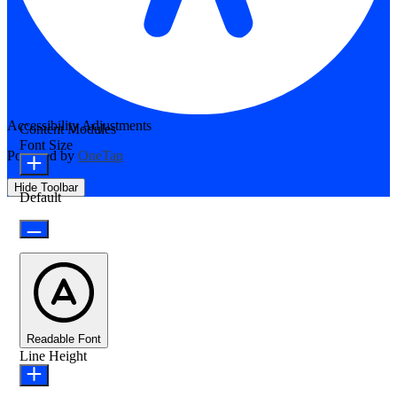
Accessibility Adjustments
Content Modules
Font Size
Powered by
OneTap
Hide Toolbar
Default
Readable Font
Line Height