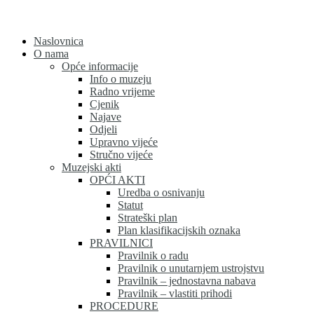
Skip
to
content
Naslovnica
O nama
Opće informacije
Info o muzeju
Radno vrijeme
Cjenik
Najave
Odjeli
Upravno vijeće
Stručno vijeće
Muzejski akti
OPĆI AKTI
Uredba o osnivanju
Statut
Strateški plan
Plan klasifikacijskih oznaka
PRAVILNICI
Pravilnik o radu
Pravilnik o unutarnjem ustrojstvu
Pravilnik – jednostavna nabava
Pravilnik – vlastiti prihodi
PROCEDURE