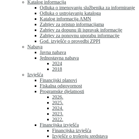
Katalog informacija
Odluka o imenovanju službenika za informiranje
Odluka o ustrojavanju kataloga
Katalog informacija AMN
Zahtjev za pristup informacijama
Zahtjev za dopunu ili ispravak informacije
Zahtjev za ponovnu uporabu informacije
God. izvješće o provedbi ZPPI
Nabava
Javna nabava
Jednostavna nabava
2024
2018
Izvješća
Financijski planovi
Fiskalna odgovornost
Programske djelatnosti
2026.
2025.
2024.
2023.
2022.
Financijska izvješća
Financijska izvješća
Izvješće o trošenju sredstava