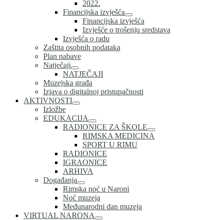
2022.
Financijska izvješća
Financijska izvješća
Izvješće o trošenju sredstava
Izvješća o radu
Zaštita osobnih podataka
Plan nabave
Natječaji
NATJEČAJI
Muzejska građa
Izjava o digitalnoj pristupačnosti
AKTIVNOSTI
Izložbe
EDUKACIJA
RADIONICE ZA ŠKOLE
RIMSKA MEDICINA
SPORT U RIMU
RADIONICE
IGRAONICE
ARHIVA
Događanja
Rimska noć u Naroni
Noć muzeja
Međunarodni dan muzeja
VIRTUAL NARONA