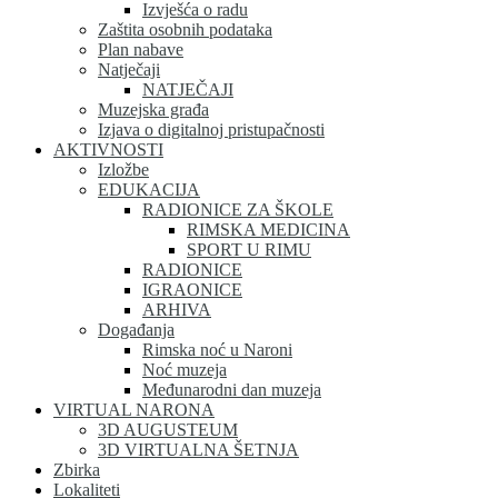
Izvješća o radu
Zaštita osobnih podataka
Plan nabave
Natječaji
NATJEČAJI
Muzejska građa
Izjava o digitalnoj pristupačnosti
AKTIVNOSTI
Izložbe
EDUKACIJA
RADIONICE ZA ŠKOLE
RIMSKA MEDICINA
SPORT U RIMU
RADIONICE
IGRAONICE
ARHIVA
Događanja
Rimska noć u Naroni
Noć muzeja
Međunarodni dan muzeja
VIRTUAL NARONA
3D AUGUSTEUM
3D VIRTUALNA ŠETNJA
Zbirka
Lokaliteti