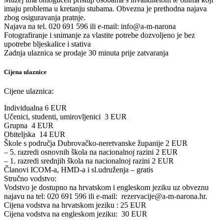
imaju problema u kretanju stubama. Obvezna je prethodna najava
zbog osiguravanja pratnje.
Najava na tel. 020 691 596 ili e-mail: info@a-m-narona
Fotografiranje i snimanje za vlastite potrebe dozvoljeno je bez
upotrebe bljeskalice i stativa
Zadnja ulaznica se prodaje 30 minuta prije zatvaranja
Cijena ulaznice
Cijene ulaznica:
Individualna 6 EUR
Učenici, studenti, umirovljenici 3 EUR
Grupna 4 EUR
Obiteljska 14 EUR
Škole s područja Dubrovačko-neretvanske županije 2 EUR
– 5. razredi osnovnih škola na nacionalnoj razini 2 EUR
– 1. razredi srednjih škola na nacionalnoj razini 2 EUR
Članovi ICOM-a, HMD-a i sl.udruženja – gratis
Stručno vodstvo:
Vodstvo je dostupno na hrvatskom i engleskom jeziku uz obveznu
najavu na tel: 020 691 596 ili e-mail: rezervacije@a-m-narona.hr.
Cijena vodstva na hrvatskom jeziku : 25 EUR
Cijena vodstva na engleskom jeziku: 30 EUR