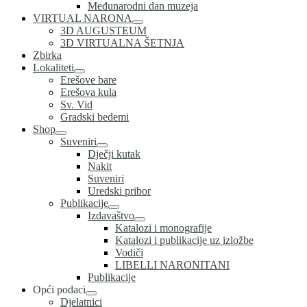
Međunarodni dan muzeja
VIRTUAL NARONA
3D AUGUSTEUM
3D VIRTUALNA ŠETNJA
Zbirka
Lokaliteti
Erešove bare
Erešova kula
Sv. Vid
Gradski bedemi
Shop
Suveniri
Dječji kutak
Nakit
Suveniri
Uredski pribor
Publikacije
Izdavaštvo
Katalozi i monografije
Katalozi i publikacije uz izložbe
Vodiči
LIBELLI NARONITANI
Publikacije
Opći podaci
Djelatnici