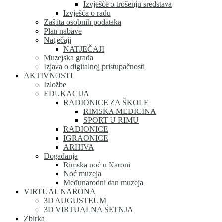
Izvješće o trošenju sredstava
Izvješća o radu
Zaštita osobnih podataka
Plan nabave
Natječaji
NATJEČAJI
Muzejska građa
Izjava o digitalnoj pristupačnosti
AKTIVNOSTI
Izložbe
EDUKACIJA
RADIONICE ZA ŠKOLE
RIMSKA MEDICINA
SPORT U RIMU
RADIONICE
IGRAONICE
ARHIVA
Događanja
Rimska noć u Naroni
Noć muzeja
Međunarodni dan muzeja
VIRTUAL NARONA
3D AUGUSTEUM
3D VIRTUALNA ŠETNJA
Zbirka