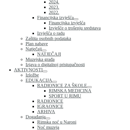
2024.
2023.
2022.
Financijska izvješća
Financijska izvješća
Izvješće o trošenju sredstava
Izvješća o radu
Zaštita osobnih podataka
Plan nabave
Natječaji
NATJEČAJI
Muzejska građa
Izjava o digitalnoj pristupačnosti
AKTIVNOSTI
Izložbe
EDUKACIJA
RADIONICE ZA ŠKOLE
RIMSKA MEDICINA
SPORT U RIMU
RADIONICE
IGRAONICE
ARHIVA
Događanja
Rimska noć u Naroni
Noć muzeja