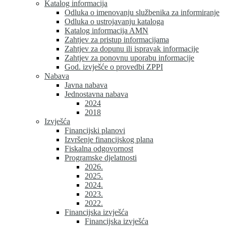
Katalog informacija
Odluka o imenovanju službenika za informiranje
Odluka o ustrojavanju kataloga
Katalog informacija AMN
Zahtjev za pristup informacijama
Zahtjev za dopunu ili ispravak informacije
Zahtjev za ponovnu uporabu informacije
God. izvješće o provedbi ZPPI
Nabava
Javna nabava
Jednostavna nabava
2024
2018
Izvješća
Financijski planovi
Izvršenje financijskog plana
Fiskalna odgovornost
Programske djelatnosti
2026.
2025.
2024.
2023.
2022.
Financijska izvješća
Financijska izvješća