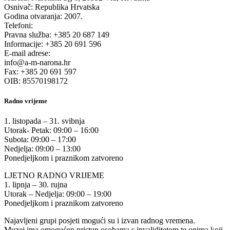
Osnivač: Republika Hrvatska
Godina otvaranja: 2007.
Telefoni:
Pravna služba: +385 20 687 149
Informacije: +385 20 691 596
E-mail adrese:
info@a-m-narona.hr
Fax: +385 20 691 597
OIB: 85570198172
Radno vrijeme
1. listopada – 31. svibnja
Utorak- Petak: 09:00 – 16:00
Subota: 09:00 – 17:00
Nedjelja: 09:00 – 13:00
Ponedjeljkom i praznikom zatvoreno
LJETNO RADNO VRIJEME
1. lipnja – 30. rujna
Utorak – Nedjelja: 09:00 – 19:00
Ponedjeljkom i praznikom zatvoreno
Najavljeni grupi posjeti mogući su i izvan radnog vremena.
Muzej ima omogućen pristup osobama s invaliditetom te onima koji