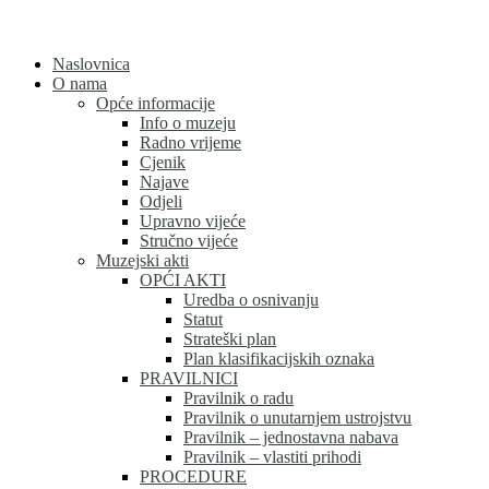
Skip
to
content
Naslovnica
O nama
Opće informacije
Info o muzeju
Radno vrijeme
Cjenik
Najave
Odjeli
Upravno vijeće
Stručno vijeće
Muzejski akti
OPĆI AKTI
Uredba o osnivanju
Statut
Strateški plan
Plan klasifikacijskih oznaka
PRAVILNICI
Pravilnik o radu
Pravilnik o unutarnjem ustrojstvu
Pravilnik – jednostavna nabava
Pravilnik – vlastiti prihodi
PROCEDURE