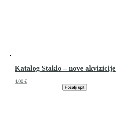
Katalog Staklo – nove akvizicije
4.00
€
Pošalji upit