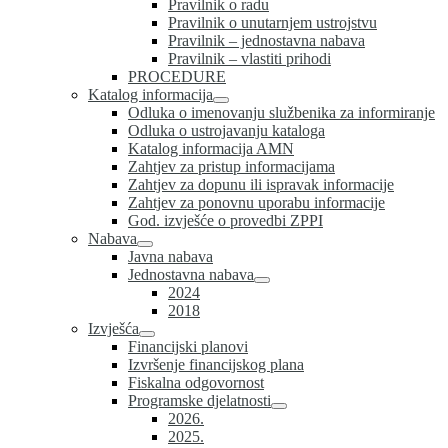
Pravilnik o radu
Pravilnik o unutarnjem ustrojstvu
Pravilnik – jednostavna nabava
Pravilnik – vlastiti prihodi
PROCEDURE
Katalog informacija
Odluka o imenovanju službenika za informiranje
Odluka o ustrojavanju kataloga
Katalog informacija AMN
Zahtjev za pristup informacijama
Zahtjev za dopunu ili ispravak informacije
Zahtjev za ponovnu uporabu informacije
God. izvješće o provedbi ZPPI
Nabava
Javna nabava
Jednostavna nabava
2024
2018
Izvješća
Financijski planovi
Izvršenje financijskog plana
Fiskalna odgovornost
Programske djelatnosti
2026.
2025.