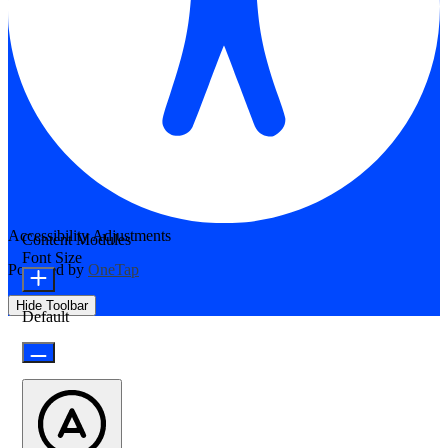
Accessibility Adjustments
Content Modules
Font Size
Powered by
OneTap
Hide Toolbar
Default