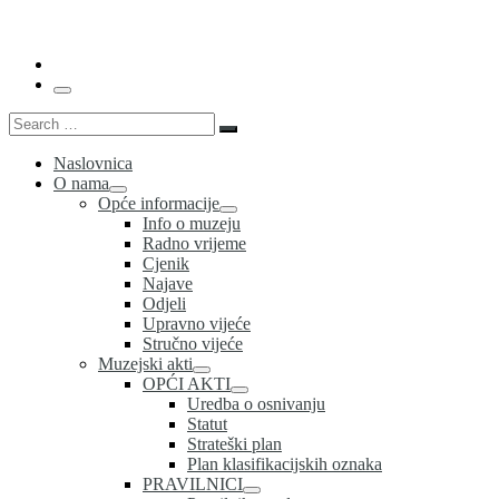
…
Menu
Search
Search
…
Naslovnica
O nama
Opće informacije
Info o muzeju
Radno vrijeme
Cjenik
Najave
Odjeli
Upravno vijeće
Stručno vijeće
Muzejski akti
OPĆI AKTI
Uredba o osnivanju
Statut
Strateški plan
Plan klasifikacijskih oznaka
PRAVILNICI