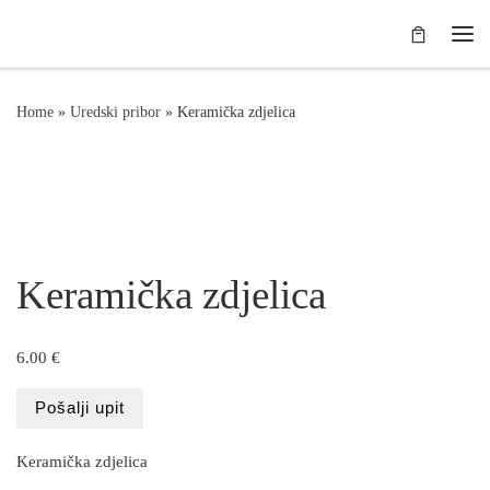
Skip to content
Me
Home
»
Uredski pribor
»
Keramička zdjelica
Keramička zdjelica
6.00
€
Pošalji upit
Keramička zdjelica