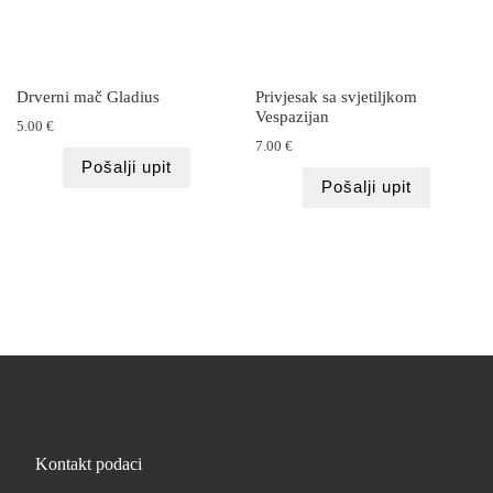
Drverni mač Gladius
Privjesak sa svjetiljkom
Vespazijan
5.00
€
7.00
€
Pošalji upit
Pošalji upit
Kontakt podaci