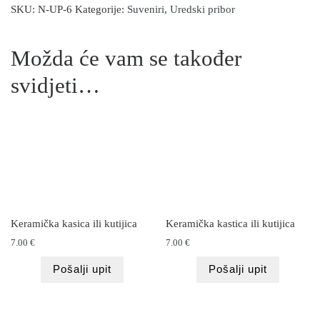
SKU:
N-UP-6
Kategorije:
Suveniri
,
Uredski pribor
Možda će vam se također
svidjeti…
Keramička kasica ili kutijica
Keramička kastica ili kutijica
7.00
€
7.00
€
Pošalji upit
Pošalji upit