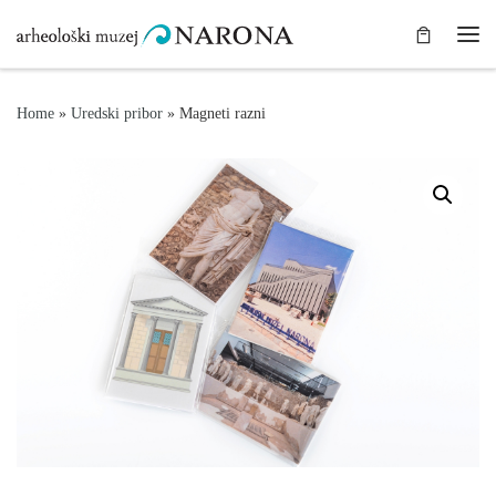
Skip to content
Me
Home
»
Uredski pribor
»
Magneti razni