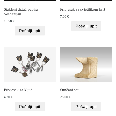
Stakleni držač papira
Privjesak sa svjetiljkom križ
Vespazijan
7.00
€
18.58
€
Pošalji upit
Pošalji upit
Privjesak za ključ
Sunčani sat
4.30
€
25.00
€
Pošalji upit
Pošalji upit