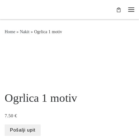
Skip to content
Me
Home
»
Nakit
»
Ogrlica 1 motiv
Ogrlica 1 motiv
7.50
€
Pošalji upit