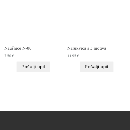
Naušnice N-06
Narukvica s 3 motiva
7.50
€
11.95
€
Pošalji upit
Pošalji upit