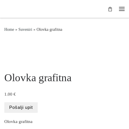
Skip to content
Me
Home
»
Suveniri
»
Olovka grafitna
Olovka grafitna
1.00
€
Pošalji upit
Olovka grafitna