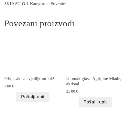
SKU:
SU-O-1
Kategorija:
Suveniri
Povezani proizvodi
Privjesak sa svjetiljkom križ
Ulomak glave Agripine Mlađe,
akristal
7.00
€
25.00
€
Pošalji upit
Pošalji upit