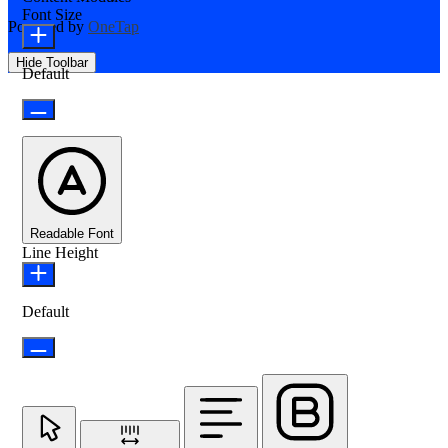
Font Size
Powered by
OneTap
Hide Toolbar
Default
Readable Font
Line Height
Default