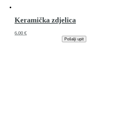
Keramička zdjelica
6.00
€
Pošalji upit