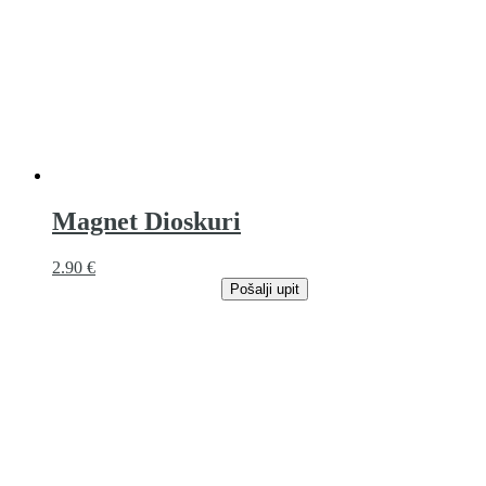
Magnet Dioskuri
2.90
€
Pošalji upit