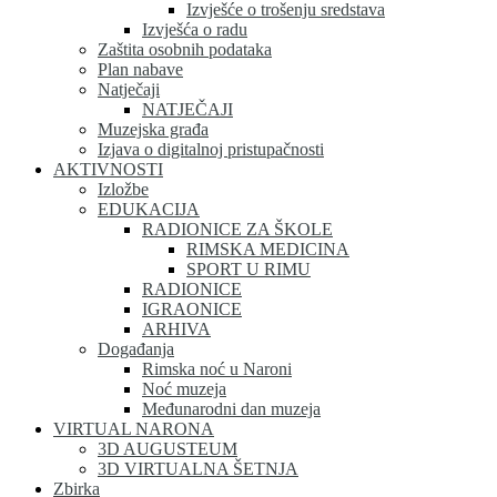
Izvješće o trošenju sredstava
Izvješća o radu
Zaštita osobnih podataka
Plan nabave
Natječaji
NATJEČAJI
Muzejska građa
Izjava o digitalnoj pristupačnosti
AKTIVNOSTI
Izložbe
EDUKACIJA
RADIONICE ZA ŠKOLE
RIMSKA MEDICINA
SPORT U RIMU
RADIONICE
IGRAONICE
ARHIVA
Događanja
Rimska noć u Naroni
Noć muzeja
Međunarodni dan muzeja
VIRTUAL NARONA
3D AUGUSTEUM
3D VIRTUALNA ŠETNJA
Zbirka