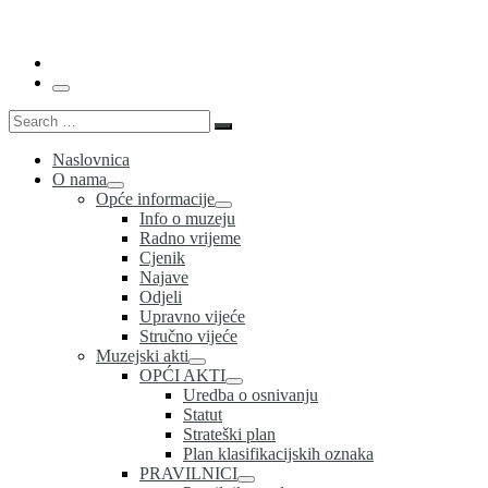
…
Menu
Search
Search
…
Naslovnica
O nama
Opće informacije
Info o muzeju
Radno vrijeme
Cjenik
Najave
Odjeli
Upravno vijeće
Stručno vijeće
Muzejski akti
OPĆI AKTI
Uredba o osnivanju
Statut
Strateški plan
Plan klasifikacijskih oznaka
PRAVILNICI