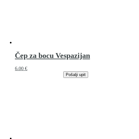
Čep za bocu Vespazijan
6.00
€
Pošalji upit