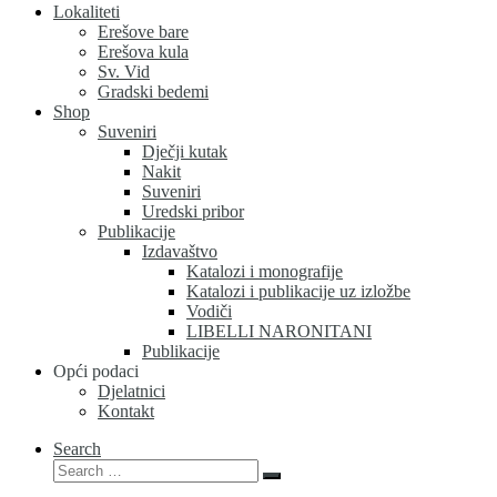
Lokaliteti
Erešove bare
Erešova kula
Sv. Vid
Gradski bedemi
Shop
Suveniri
Dječji kutak
Nakit
Suveniri
Uredski pribor
Publikacije
Izdavaštvo
Katalozi i monografije
Katalozi i publikacije uz izložbe
Vodiči
LIBELLI NARONITANI
Publikacije
Opći podaci
Djelatnici
Kontakt
Search
Search
Search