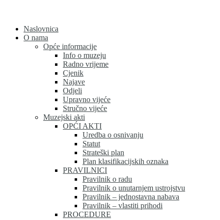
Skip
to
content
Naslovnica
O nama
Opće informacije
Info o muzeju
Radno vrijeme
Cjenik
Najave
Odjeli
Upravno vijeće
Stručno vijeće
Muzejski akti
OPĆI AKTI
Uredba o osnivanju
Statut
Strateški plan
Plan klasifikacijskih oznaka
PRAVILNICI
Pravilnik o radu
Pravilnik o unutarnjem ustrojstvu
Pravilnik – jednostavna nabava
Pravilnik – vlastiti prihodi
PROCEDURE