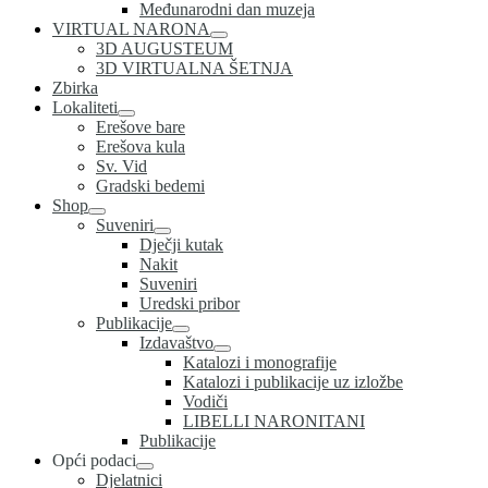
Međunarodni dan muzeja
VIRTUAL NARONA
3D AUGUSTEUM
3D VIRTUALNA ŠETNJA
Zbirka
Lokaliteti
Erešove bare
Erešova kula
Sv. Vid
Gradski bedemi
Shop
Suveniri
Dječji kutak
Nakit
Suveniri
Uredski pribor
Publikacije
Izdavaštvo
Katalozi i monografije
Katalozi i publikacije uz izložbe
Vodiči
LIBELLI NARONITANI
Publikacije
Opći podaci
Djelatnici