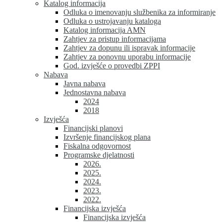
Katalog informacija
Odluka o imenovanju službenika za informiranje
Odluka o ustrojavanju kataloga
Katalog informacija AMN
Zahtjev za pristup informacijama
Zahtjev za dopunu ili ispravak informacije
Zahtjev za ponovnu uporabu informacije
God. izvješće o provedbi ZPPI
Nabava
Javna nabava
Jednostavna nabava
2024
2018
Izvješća
Financijski planovi
Izvršenje financijskog plana
Fiskalna odgovornost
Programske djelatnosti
2026.
2025.
2024.
2023.
2022.
Financijska izvješća
Financijska izvješća