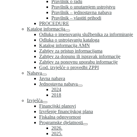
Pravilnik o radu
Pravilnik o unutarnjem ustrojstvu
Pravilnik – jednostavna nabava
Pravilnik – vlastiti prihodi
PROCEDURE
Katalog informacija
Odluka o imenovanju službenika za informiranje
Odluka o ustrojavanju kataloga
Katalog informacija AMN
Zahtjev za pristup informacijama
Zahtjev za dopunu ili ispravak informacije
Zahtjev za ponovnu uporabu informacije
God. izvješće o provedbi ZPPI
Nabava
Javna nabava
Jednostavna nabava
2024
2018
Izvješća
Financijski planovi
Izvršenje financijskog plana
Fiskalna odgovornost
Programske djelatnosti
2026.
2025.