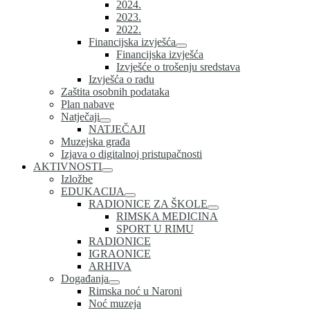
2024.
2023.
2022.
Financijska izvješća
Financijska izvješća
Izvješće o trošenju sredstava
Izvješća o radu
Zaštita osobnih podataka
Plan nabave
Natječaji
NATJEČAJI
Muzejska građa
Izjava o digitalnoj pristupačnosti
AKTIVNOSTI
Izložbe
EDUKACIJA
RADIONICE ZA ŠKOLE
RIMSKA MEDICINA
SPORT U RIMU
RADIONICE
IGRAONICE
ARHIVA
Događanja
Rimska noć u Naroni
Noć muzeja