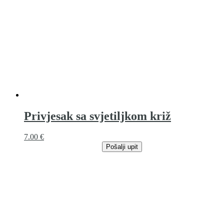
Privjesak sa svjetiljkom križ
7.00
€
Pošalji upit