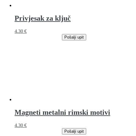
Privjesak za ključ
4.30
€
Pošalji upit
Magneti metalni rimski motivi
4.30
€
Pošalji upit