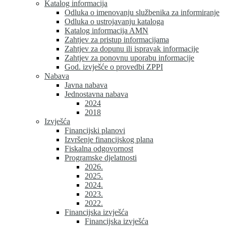
Katalog informacija
Odluka o imenovanju službenika za informiranje
Odluka o ustrojavanju kataloga
Katalog informacija AMN
Zahtjev za pristup informacijama
Zahtjev za dopunu ili ispravak informacije
Zahtjev za ponovnu uporabu informacije
God. izvješće o provedbi ZPPI
Nabava
Javna nabava
Jednostavna nabava
2024
2018
Izvješća
Financijski planovi
Izvršenje financijskog plana
Fiskalna odgovornost
Programske djelatnosti
2026.
2025.
2024.
2023.
2022.
Financijska izvješća
Financijska izvješća