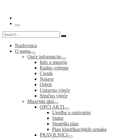
…
Menu
Search
Search
…
Naslovnica
O nama
Opće informacije
Info o muzeju
Radno vrijeme
Cjenik
Najave
Odjeli
Upravno vijeće
Stručno vijeće
Muzejski akti
OPĆI AKTI
Uredba o osnivanju
Statut
Strateški plan
Plan klasifikacijskih oznaka
PRAVILNICI