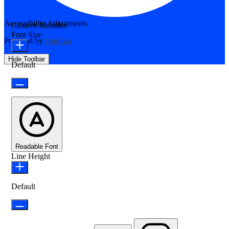
Accessibility Adjustments
Content Modules
Font Size
Powered by
OneTap
Hide Toolbar
Default
Readable Font
Line Height
Default