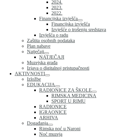
2024.
2023.
2022.
Financijska izvješća
Financijska izvješća
Izvješće o trošenju sredstava
Izvješća o radu
Zaštita osobnih podataka
Plan nabave
Natječaji
NATJEČAJI
Muzejska građa
Izjava o digitalnoj pristupačnosti
AKTIVNOSTI
Izložbe
EDUKACIJA
RADIONICE ZA ŠKOLE
RIMSKA MEDICINA
SPORT U RIMU
RADIONICE
IGRAONICE
ARHIVA
Događanja
Rimska noć u Naroni
Noć muzeja