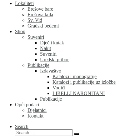
Lokaliteti
Erešove bare
Erešova kula
Sv. Vid
Gradski bedemi
Shop
Suveniri
Dječji kutak
Nakit
Suveniri
Uredski pribor
Publikacije
Izdavaštvo
Katalozi i monografije
Katalozi i publikacije uz izložbe
Vodiči
LIBELLI NARONITANI
Publikacije
Opći podaci
Djelatnici
Kontakt
Search
Search
Search