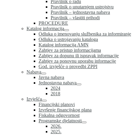
Pravilnik o radu
Pravilnik o unutarnjem ustrojstvu
Pravilnik – jednostavna nabava
Pravilnik – vlastiti prihodi
PROCEDURE
Katalog informacija
Odluka o imenovanju službenika za informiranje
Odluka o ustrojavanju kataloga
Katalog informacija AMN
Zahtjev za pristup informacijama
Zahtjev za dopunu ili ispravak informacije
Zahtjev za ponovnu uporabu informacije
God. izvješće o provedbi ZPPI
Nabava
Javna nabava
Jednostavna nabava
2024
2018
Izvješća
Financijski planovi
Izvršenje financijskog plana
Fiskalna odgovornost
Programske djelatnosti
2026.
2025.