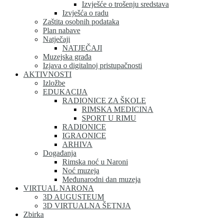
Izvješće o trošenju sredstava
Izvješća o radu
Zaštita osobnih podataka
Plan nabave
Natječaji
NATJEČAJI
Muzejska građa
Izjava o digitalnoj pristupačnosti
AKTIVNOSTI
Izložbe
EDUKACIJA
RADIONICE ZA ŠKOLE
RIMSKA MEDICINA
SPORT U RIMU
RADIONICE
IGRAONICE
ARHIVA
Događanja
Rimska noć u Naroni
Noć muzeja
Međunarodni dan muzeja
VIRTUAL NARONA
3D AUGUSTEUM
3D VIRTUALNA ŠETNJA
Zbirka