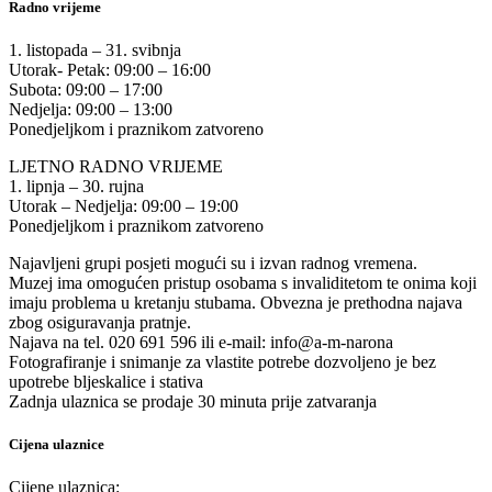
Radno vrijeme
1. listopada – 31. svibnja
Utorak- Petak: 09:00 – 16:00
Subota: 09:00 – 17:00
Nedjelja: 09:00 – 13:00
Ponedjeljkom i praznikom zatvoreno
LJETNO RADNO VRIJEME
1. lipnja – 30. rujna
Utorak – Nedjelja: 09:00 – 19:00
Ponedjeljkom i praznikom zatvoreno
Najavljeni grupi posjeti mogući su i izvan radnog vremena.
Muzej ima omogućen pristup osobama s invaliditetom te onima koji
imaju problema u kretanju stubama. Obvezna je prethodna najava
zbog osiguravanja pratnje.
Najava na tel. 020 691 596 ili e-mail: info@a-m-narona
Fotografiranje i snimanje za vlastite potrebe dozvoljeno je bez
upotrebe bljeskalice i stativa
Zadnja ulaznica se prodaje 30 minuta prije zatvaranja
Cijena ulaznice
Cijene ulaznica: