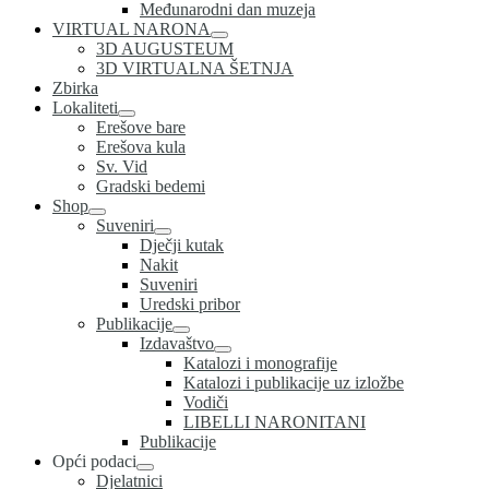
Međunarodni dan muzeja
VIRTUAL NARONA
3D AUGUSTEUM
3D VIRTUALNA ŠETNJA
Zbirka
Lokaliteti
Erešove bare
Erešova kula
Sv. Vid
Gradski bedemi
Shop
Suveniri
Dječji kutak
Nakit
Suveniri
Uredski pribor
Publikacije
Izdavaštvo
Katalozi i monografije
Katalozi i publikacije uz izložbe
Vodiči
LIBELLI NARONITANI
Publikacije
Opći podaci
Djelatnici