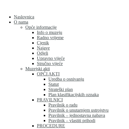
Skip
to
content
Naslovnica
O nama
Opće informacije
Info o muzeju
Radno vrijeme
Cjenik
Najave
Odjeli
Upravno vijeće
Stručno vijeće
Muzejski akti
OPĆI AKTI
Uredba o osnivanju
Statut
Strateški plan
Plan klasifikacijskih oznaka
PRAVILNICI
Pravilnik o radu
Pravilnik o unutarnjem ustrojstvu
Pravilnik – jednostavna nabava
Pravilnik – vlastiti prihodi
PROCEDURE