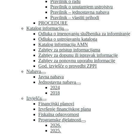
Pravilnik o radu
Pravilnik o unutarnjem ustrojstvu
Pravilnik – jednostavna nabava
Pravilnik – vlastiti prihodi
PROCEDURE
Katalog informacija
Odluka o imenovanju službenika za informiranje
Odluka o ustrojavanju kataloga
Katalog informacija AMN
Zahtjev za pristup informacijama
Zahtjev za dopunu ili ispravak informacije
Zahtjev za ponovnu uporabu informacije
God. izvješće o provedbi ZPPI
Nabava
Javna nabava
Jednostavna nabava
2024
2018
Izvješća
Financijski planovi
Izvršenje financijskog plana
Fiskalna odgovornost
Programske djelatnosti
2026.
2025.