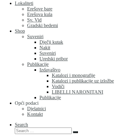
Lokaliteti
Erešove bare
Erešova kula
Sv. Vid
Gradski bedemi
Shop
Suveniri
Dječji kutak
Nakit
Suveniri
Uredski pribor
Publikacije
Izdavaštvo
Katalozi i monografije
Katalozi i publikacije uz izložbe
Vodiči
LIBELLI NARONITANI
Publikacije
Opći podaci
Djelatnici
Kontakt
Search
Search
Search