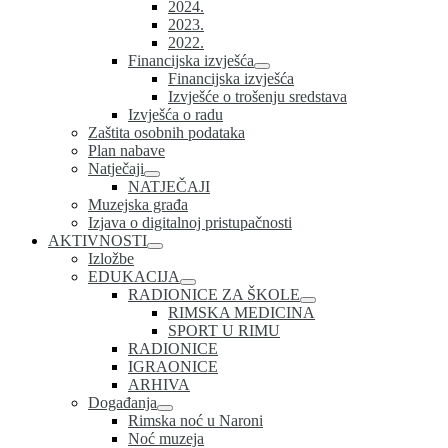
2024.
2023.
2022.
Financijska izvješća
Financijska izvješća
Izvješće o trošenju sredstava
Izvješća o radu
Zaštita osobnih podataka
Plan nabave
Natječaji
NATJEČAJI
Muzejska građa
Izjava o digitalnoj pristupačnosti
AKTIVNOSTI
Izložbe
EDUKACIJA
RADIONICE ZA ŠKOLE
RIMSKA MEDICINA
SPORT U RIMU
RADIONICE
IGRAONICE
ARHIVA
Događanja
Rimska noć u Naroni
Noć muzeja