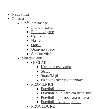
Skip
to
content
Naslovnica
O nama
Opće informacije
Info o muzeju
Radno vrijeme
Cjenik
Najave
Odjeli
Upravno vijeće
Stručno vijeće
Muzejski akti
OPĆI AKTI
Uredba o osnivanju
Statut
Strateški plan
Plan klasifikacijskih oznaka
PRAVILNICI
Pravilnik o radu
Pravilnik o unutarnjem ustrojstvu
Pravilnik – jednostavna nabava
Pravilnik – vlastiti prihodi
PROCEDURE