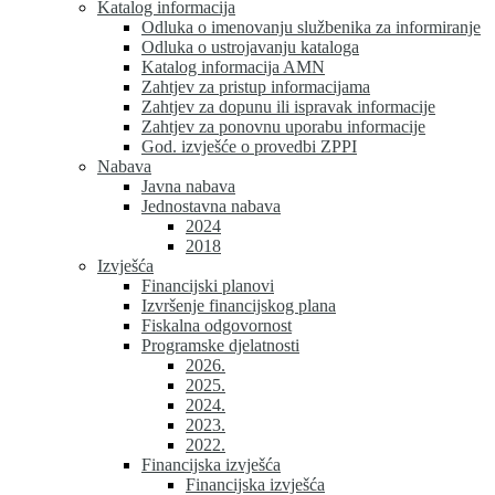
Katalog informacija
Odluka o imenovanju službenika za informiranje
Odluka o ustrojavanju kataloga
Katalog informacija AMN
Zahtjev za pristup informacijama
Zahtjev za dopunu ili ispravak informacije
Zahtjev za ponovnu uporabu informacije
God. izvješće o provedbi ZPPI
Nabava
Javna nabava
Jednostavna nabava
2024
2018
Izvješća
Financijski planovi
Izvršenje financijskog plana
Fiskalna odgovornost
Programske djelatnosti
2026.
2025.
2024.
2023.
2022.
Financijska izvješća
Financijska izvješća