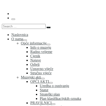
…
Menu
Search
Search
…
Naslovnica
O nama
Opće informacije
Info o muzeju
Radno vrijeme
Cjenik
Najave
Odjeli
Upravno vijeće
Stručno vijeće
Muzejski akti
OPĆI AKTI
Uredba o osnivanju
Statut
Strateški plan
Plan klasifikacijskih oznaka
PRAVILNICI