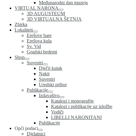
Međunarodni dan muzeja
VIRTUAL NARONA
3D AUGUSTEUM
3D VIRTUALNA ŠETNJA
Zbirka
Lokaliteti
Erešove bare
Erešova kula
Sv. Vid
Gradski bedemi
Shop
Suveniri
Dječji kutak
Nakit
Suveniri
Uredski pribor
Publikacije
Izdavaštvo
Katalozi i monografije
Katalozi i publikacije uz izložbe
Vodiči
LIBELLI NARONITANI
Publikacije
Opći podaci
Djelatnici