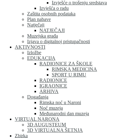
Izvješće o trošenju sredstava
Izvješća o radu
Zaštita osobnih podataka
Plan nabave
Natječaji
NATJEČAJI
Muzejska građa
Izjava o digitalnoj pristupačnosti
AKTIVNOSTI
Izložbe
EDUKACIJA
RADIONICE ZA ŠKOLE
RIMSKA MEDICINA
SPORT U RIMU
RADIONICE
IGRAONICE
ARHIVA
Događanja
Rimska noć u Naroni
Noć muzeja
Međunarodni dan muzeja
VIRTUAL NARONA
3D AUGUSTEUM
3D VIRTUALNA ŠETNJA
Zbirka