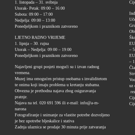
1. listopada – 31. svibnja
Cij
Utorak- Petak: 09:00 – 16:00
Ind
Subota: 09:00 – 17:00
Uče
Nedjelja: 09:00 – 13:00
Gr
Ponedjeljkom i praznikom zatvoreno
Ob
LJETNO RADNO VRIJEME
Ško
1. lipnja – 30. rujna
EU
Utorak – Nedjelja: 09:00 – 19:00
– 5
Ponedjeljkom i praznikom zatvoreno
EU
– 1
Najavljeni grupi posjeti mogući su i izvan radnog
Čla
vremena.
Str
Muzej ima omogućen pristup osobama s invaliditetom
Vod
te onima koji imaju problema u kretanju stubama.
uz 
Obvezna je prethodna najava zbog osiguravanja
rez
pratnje.
Cij
Najava na tel. 020 691 596 ili e-mail: info@a-m-
Cij
narona
Fotografiranje i snimanje za vlastite potrebe dozvoljeno
je bez upotrebe bljeskalice i stativa
Zadnja ulaznica se prodaje 30 minuta prije zatvaranja