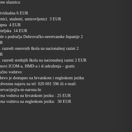
ene ulaznica:
ividualna 6 EUR
nici, studenti, umirovljenici 3 EUR
upna 4 EUR
iteljska 14 EUR
le s područja Dubrovačko-neretvanske županije 2
R
. razredi osnovnih škola na nacionalnoj razini 2
R
. razredi srednjih škola na nacionalnoj razini 2 EUR
novi ICOM-a, HMD-a i sl.udruženja – gratis
učno vodstvo:
stvo je dostupno na hrvatskom i engleskom jeziku
obveznu najavu na tel: 020 691 596 ili e-mail:
ervacije@a-m-narona.hr.
ena vodstva na hrvatskom jeziku : 25 EUR
ena vodstva na engleskom jeziku: 30 EUR