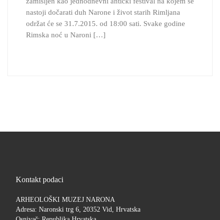
zamišljen kao jednodnevni antički festival na kojem se
nastoji dočarati duh Narone i život starih Rimljana
održat će se 31.7.2015. od 18:00 sati. Svake godine
Rimska noć u Naroni […]
Kontakt podaci
ARHEOLOŠKI MUZEJ NARONA
Adresa: Naronski trg 6, 20352 Vid, Hrvatska
Osnivač: Republika Hrvatska