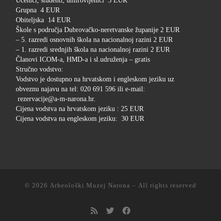
Učenici, studenti, umirovljenici 3 EUR
Grupna 4 EUR
Obiteljska 14 EUR
Škole s područja Dubrovačko-neretvanske županije 2 EUR
– 5. razredi osnovnih škola na nacionalnoj razini 2 EUR
– 1. razredi srednjih škola na nacionalnoj razini 2 EUR
Članovi ICOM-a, HMD-a i sl.udruženja – gratis
Stručno vodstvo:
Vodstvo je dostupno na hrvatskom i engleskom jeziku uz
obveznu najavu na tel: 020 691 596 ili e-mail:
rezervacije@a-m-narona.hr.
Cijena vodstva na hrvatskom jeziku : 25 EUR
Cijena vodstva na engleskom jeziku: 30 EUR
© 2026
Arheološki Muzej Narona
– All rights reserved