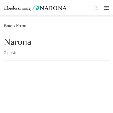
Skip to content
Me
Home
»
Narona
Narona
2 posts