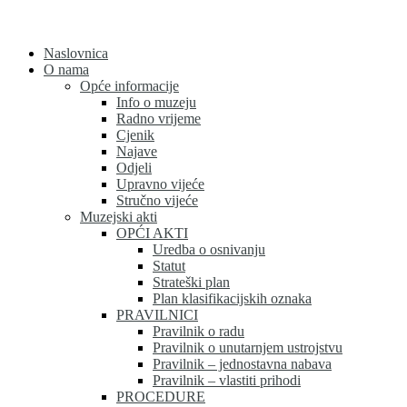
Skip
to
content
Naslovnica
O nama
Opće informacije
Info o muzeju
Radno vrijeme
Cjenik
Najave
Odjeli
Upravno vijeće
Stručno vijeće
Muzejski akti
OPĆI AKTI
Uredba o osnivanju
Statut
Strateški plan
Plan klasifikacijskih oznaka
PRAVILNICI
Pravilnik o radu
Pravilnik o unutarnjem ustrojstvu
Pravilnik – jednostavna nabava
Pravilnik – vlastiti prihodi
PROCEDURE