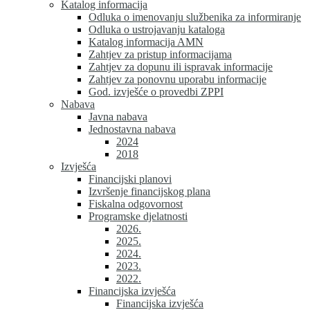
Katalog informacija
Odluka o imenovanju službenika za informiranje
Odluka o ustrojavanju kataloga
Katalog informacija AMN
Zahtjev za pristup informacijama
Zahtjev za dopunu ili ispravak informacije
Zahtjev za ponovnu uporabu informacije
God. izvješće o provedbi ZPPI
Nabava
Javna nabava
Jednostavna nabava
2024
2018
Izvješća
Financijski planovi
Izvršenje financijskog plana
Fiskalna odgovornost
Programske djelatnosti
2026.
2025.
2024.
2023.
2022.
Financijska izvješća
Financijska izvješća