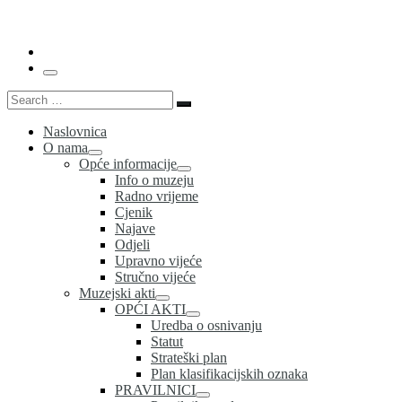
…
Menu
Search
Search
…
Naslovnica
O nama
Opće informacije
Info o muzeju
Radno vrijeme
Cjenik
Najave
Odjeli
Upravno vijeće
Stručno vijeće
Muzejski akti
OPĆI AKTI
Uredba o osnivanju
Statut
Strateški plan
Plan klasifikacijskih oznaka
PRAVILNICI