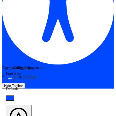
Accessibility Adjustments
Content Modules
Font Size
Powered by
OneTap
Hide Toolbar
Default