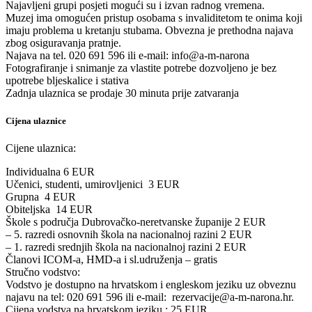
Najavljeni grupi posjeti mogući su i izvan radnog vremena.
Muzej ima omogućen pristup osobama s invaliditetom te onima koji
imaju problema u kretanju stubama. Obvezna je prethodna najava
zbog osiguravanja pratnje.
Najava na tel. 020 691 596 ili e-mail: info@a-m-narona
Fotografiranje i snimanje za vlastite potrebe dozvoljeno je bez
upotrebe bljeskalice i stativa
Zadnja ulaznica se prodaje 30 minuta prije zatvaranja
Cijena ulaznice
Cijene ulaznica:
Individualna 6 EUR
Učenici, studenti, umirovljenici 3 EUR
Grupna 4 EUR
Obiteljska 14 EUR
Škole s područja Dubrovačko-neretvanske županije 2 EUR
– 5. razredi osnovnih škola na nacionalnoj razini 2 EUR
– 1. razredi srednjih škola na nacionalnoj razini 2 EUR
Članovi ICOM-a, HMD-a i sl.udruženja – gratis
Stručno vodstvo:
Vodstvo je dostupno na hrvatskom i engleskom jeziku uz obveznu
najavu na tel: 020 691 596 ili e-mail: rezervacije@a-m-narona.hr.
Cijena vodstva na hrvatskom jeziku : 25 EUR