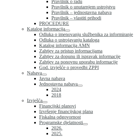
Pravilnik o radu
Pravilnik o unutarnjem ustrojstvu
Pravilnik – jednostavna nabava
Pravilnik – vlastiti prihodi
PROCEDURE
Katalog informacija
Odluka o imenovanju službenika za informiranje
Odluka o ustrojavanju kataloga
Katalog informacija AMN
Zahtjev za pristup informacijama
Zahtjev za dopunu ili ispravak informacije
Zahtjev za ponovnu uporabu informacije
God. izvješće o provedbi ZPPI
Nabava
Javna nabava
Jednostavna nabava
2024
2018
Izvješća
Financijski planovi
Izvršenje financijskog plana
Fiskalna odgovornost
Programske djelatnosti
2026.
2025.