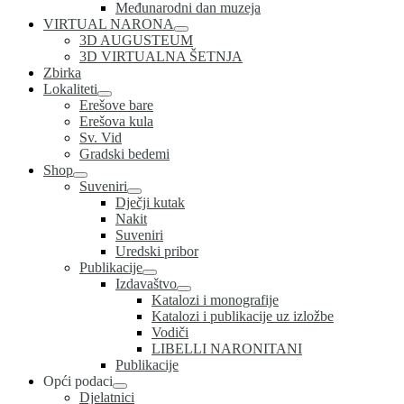
Međunarodni dan muzeja
VIRTUAL NARONA
3D AUGUSTEUM
3D VIRTUALNA ŠETNJA
Zbirka
Lokaliteti
Erešove bare
Erešova kula
Sv. Vid
Gradski bedemi
Shop
Suveniri
Dječji kutak
Nakit
Suveniri
Uredski pribor
Publikacije
Izdavaštvo
Katalozi i monografije
Katalozi i publikacije uz izložbe
Vodiči
LIBELLI NARONITANI
Publikacije
Opći podaci
Djelatnici