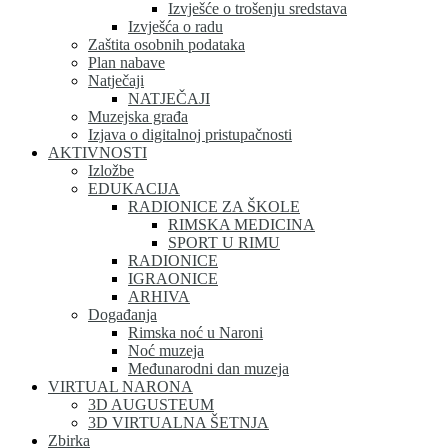
Izvješće o trošenju sredstava
Izvješća o radu
Zaštita osobnih podataka
Plan nabave
Natječaji
NATJEČAJI
Muzejska građa
Izjava o digitalnoj pristupačnosti
AKTIVNOSTI
Izložbe
EDUKACIJA
RADIONICE ZA ŠKOLE
RIMSKA MEDICINA
SPORT U RIMU
RADIONICE
IGRAONICE
ARHIVA
Događanja
Rimska noć u Naroni
Noć muzeja
Međunarodni dan muzeja
VIRTUAL NARONA
3D AUGUSTEUM
3D VIRTUALNA ŠETNJA
Zbirka