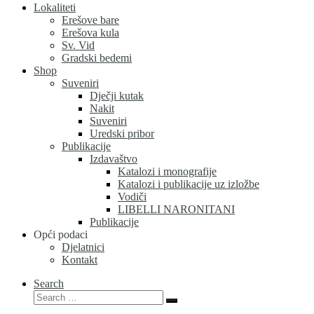
Lokaliteti
Erešove bare
Erešova kula
Sv. Vid
Gradski bedemi
Shop
Suveniri
Dječji kutak
Nakit
Suveniri
Uredski pribor
Publikacije
Izdavaštvo
Katalozi i monografije
Katalozi i publikacije uz izložbe
Vodiči
LIBELLI NARONITANI
Publikacije
Opći podaci
Djelatnici
Kontakt
Search
Search
Search