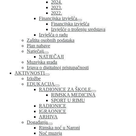
2024.
2023.
2022.
Financijska izvješća
Financijska izvješća
Izvješće o trošenju sredstava
Izvješća o radu
Zaštita osobnih podataka
Plan nabave
Natječaji
NATJEČAJI
Muzejska građa
Izjava o digitalnoj pristupačnosti
AKTIVNOSTI
Izložbe
EDUKACIJA
RADIONICE ZA ŠKOLE
RIMSKA MEDICINA
SPORT U RIMU
RADIONICE
IGRAONICE
ARHIVA
Događanja
Rimska noć u Naroni
Noć muzeja