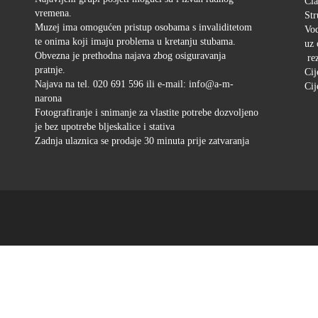
Čla
vremena.
Str
Muzej ima omogućen pristup osobama s invaliditetom
Vod
te onima koji imaju problema u kretanju stubama.
uz 
Obvezna je prethodna najava zbog osiguravanja
rez
pratnje.
Cij
Najava na tel. 020 691 596 ili e-mail: info@a-m-
Cij
narona
Fotografiranje i snimanje za vlastite potrebe dozvoljeno
je bez upotrebe bljeskalice i stativa
Zadnja ulaznica se prodaje 30 minuta prije zatvaranja