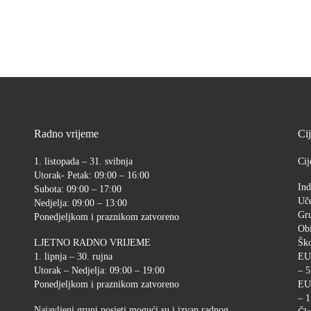
Radno vrijeme
Ci
1. listopada – 31. svibnja
Cij
Utorak- Petak: 09:00 – 16:00
Ind
Subota: 09:00 – 17:00
Uče
Nedjelja: 09:00 – 13:00
Gr
Ponedjeljkom i praznikom zatvoreno
Ob
LJETNO RADNO VRIJEME
Ško
1. lipnja – 30. rujna
EU
Utorak – Nedjelja: 09:00 – 19:00
– 5
Ponedjeljkom i praznikom zatvoreno
EU
– 1
Najavljeni grupi posjeti mogući su i izvan radnog