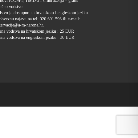
novi ICOM-a, HMD-a i sl.udruženja – gratis
učno vodstvo:
stvo je dostupno na hrvatskom i engleskom jeziku
obveznu najavu na tel: 020 691 596 ili e-mail:
ervacije@a-m-narona.hr.
ena vodstva na hrvatskom jeziku : 25 EUR
ena vodstva na engleskom jeziku: 30 EUR