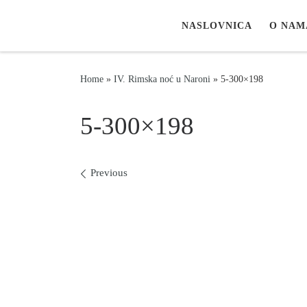
Skip to content
NASLOVNICA
O NAM
Home
»
IV. Rimska noć u Naroni
»
5-300×198
5-300×198
Images navigation
Previous