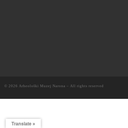
© 2026
Arheološki Muzej Narona
– All rights reserved
Translate »