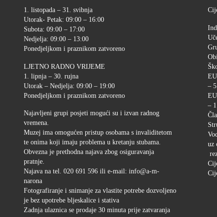
1. listopada – 31. svibnja
Cij
Utorak- Petak: 09:00 – 16:00
Ind
Subota: 09:00 – 17:00
Uče
Nedjelja: 09:00 – 13:00
Gr
Ponedjeljkom i praznikom zatvoreno
Ob
LJETNO RADNO VRIJEME
Ško
1. lipnja – 30. rujna
EU
Utorak – Nedjelja: 09:00 – 19:00
– 5
Ponedjeljkom i praznikom zatvoreno
EU
– 1
Najavljeni grupi posjeti mogući su i izvan radnog
Čla
vremena.
Str
Muzej ima omogućen pristup osobama s invaliditetom
Vod
te onima koji imaju problema u kretanju stubama.
uz 
Obvezna je prethodna najava zbog osiguravanja
rez
pratnje.
Cij
Najava na tel. 020 691 596 ili e-mail: info@a-m-
Cij
narona
Fotografiranje i snimanje za vlastite potrebe dozvoljeno
je bez upotrebe bljeskalice i stativa
Zadnja ulaznica se prodaje 30 minuta prije zatvaranja