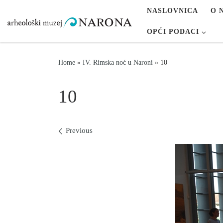
NASLOVNICA
O 
Skip to content
OPĆI PODACI
Home
»
IV. Rimska noć u Naroni
»
10
10
Images navigation
Previous