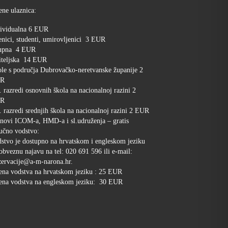
ene ulaznica:
ividualna 6 EUR
nici, studenti, umirovljenici 3 EUR
upna 4 EUR
iteljska 14 EUR
le s područja Dubrovačko-neretvanske županije 2
R
. razredi osnovnih škola na nacionalnoj razini 2
R
. razredi srednjih škola na nacionalnoj razini 2 EUR
novi ICOM-a, HMD-a i sl.udruženja – gratis
učno vodstvo:
stvo je dostupno na hrvatskom i engleskom jeziku
obveznu najavu na tel: 020 691 596 ili e-mail:
ervacije@a-m-narona.hr.
ena vodstva na hrvatskom jeziku : 25 EUR
ena vodstva na engleskom jeziku: 30 EUR