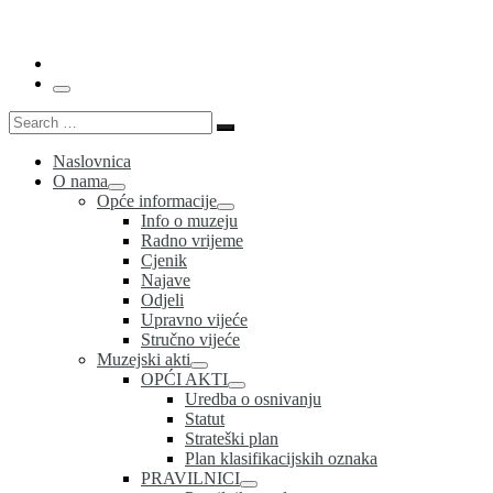
…
Menu
Search
Search
…
Naslovnica
O nama
Opće informacije
Info o muzeju
Radno vrijeme
Cjenik
Najave
Odjeli
Upravno vijeće
Stručno vijeće
Muzejski akti
OPĆI AKTI
Uredba o osnivanju
Statut
Strateški plan
Plan klasifikacijskih oznaka
PRAVILNICI