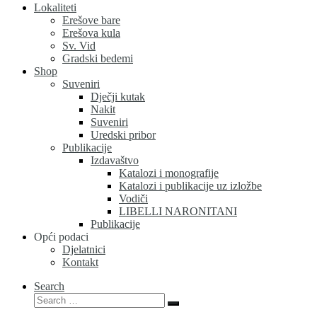
Lokaliteti
Erešove bare
Erešova kula
Sv. Vid
Gradski bedemi
Shop
Suveniri
Dječji kutak
Nakit
Suveniri
Uredski pribor
Publikacije
Izdavaštvo
Katalozi i monografije
Katalozi i publikacije uz izložbe
Vodiči
LIBELLI NARONITANI
Publikacije
Opći podaci
Djelatnici
Kontakt
Search
Search
Search