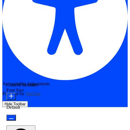
Accessibility Adjustments
Content Modules
Font Size
Powered by
OneTap
Hide Toolbar
Default