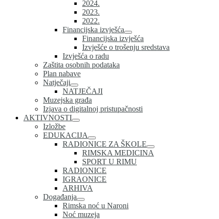
2024.
2023.
2022.
Financijska izvješća
Financijska izvješća
Izvješće o trošenju sredstava
Izvješća o radu
Zaštita osobnih podataka
Plan nabave
Natječaji
NATJEČAJI
Muzejska građa
Izjava o digitalnoj pristupačnosti
AKTIVNOSTI
Izložbe
EDUKACIJA
RADIONICE ZA ŠKOLE
RIMSKA MEDICINA
SPORT U RIMU
RADIONICE
IGRAONICE
ARHIVA
Događanja
Rimska noć u Naroni
Noć muzeja