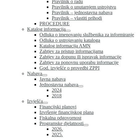
Pravilnik o radu
Pravilnik o unutarnjem ustrojstvu
Pravilnik – jednostavna nabava
Pravilnik – vlastiti prihodi
PROCEDURE
Katalog informacija
Odluka o imenovanju službenika za informiranje
Odluka o ustrojavanju kataloga
Katalog informacija AMN
Zahtjev za pristup informacijama
Zahtjev za dopunu ili ispravak informacije
Zahtjev za ponovnu uporabu informacije
God. izvješće o provedbi ZPPI
Nabava
Javna nabava
Jednostavna nabava
2024
2018
Izvješća
Financijski planovi
Izvršenje financijskog plana
Fiskalna odgovornost
Programske djelatnosti
2026.
2025.