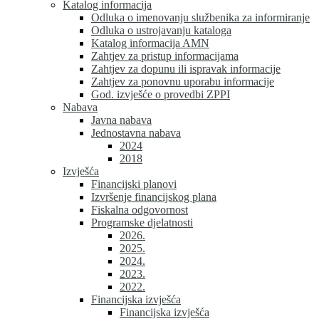
Katalog informacija
Odluka o imenovanju službenika za informiranje
Odluka o ustrojavanju kataloga
Katalog informacija AMN
Zahtjev za pristup informacijama
Zahtjev za dopunu ili ispravak informacije
Zahtjev za ponovnu uporabu informacije
God. izvješće o provedbi ZPPI
Nabava
Javna nabava
Jednostavna nabava
2024
2018
Izvješća
Financijski planovi
Izvršenje financijskog plana
Fiskalna odgovornost
Programske djelatnosti
2026.
2025.
2024.
2023.
2022.
Financijska izvješća
Financijska izvješća