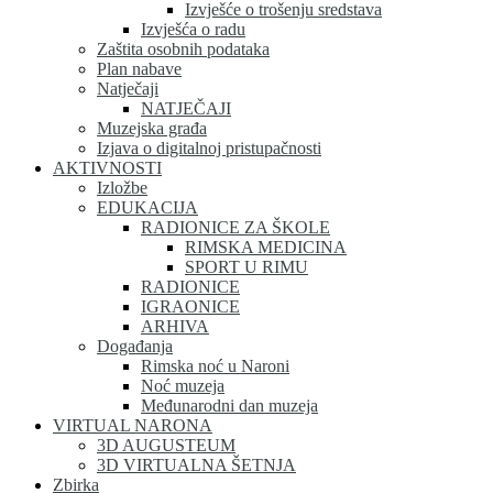
Izvješće o trošenju sredstava
Izvješća o radu
Zaštita osobnih podataka
Plan nabave
Natječaji
NATJEČAJI
Muzejska građa
Izjava o digitalnoj pristupačnosti
AKTIVNOSTI
Izložbe
EDUKACIJA
RADIONICE ZA ŠKOLE
RIMSKA MEDICINA
SPORT U RIMU
RADIONICE
IGRAONICE
ARHIVA
Događanja
Rimska noć u Naroni
Noć muzeja
Međunarodni dan muzeja
VIRTUAL NARONA
3D AUGUSTEUM
3D VIRTUALNA ŠETNJA
Zbirka