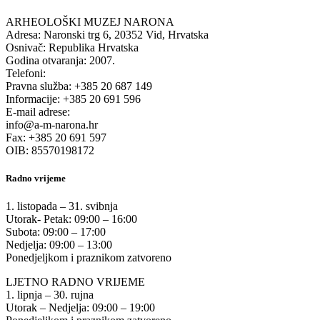
ARHEOLOŠKI MUZEJ NARONA
Adresa: Naronski trg 6, 20352 Vid, Hrvatska
Osnivač: Republika Hrvatska
Godina otvaranja: 2007.
Telefoni:
Pravna služba: +385 20 687 149
Informacije: +385 20 691 596
E-mail adrese:
info@a-m-narona.hr
Fax: +385 20 691 597
OIB: 85570198172
Radno vrijeme
1. listopada – 31. svibnja
Utorak- Petak: 09:00 – 16:00
Subota: 09:00 – 17:00
Nedjelja: 09:00 – 13:00
Ponedjeljkom i praznikom zatvoreno
LJETNO RADNO VRIJEME
1. lipnja – 30. rujna
Utorak – Nedjelja: 09:00 – 19:00