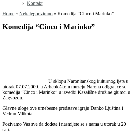
Kontakt
Home
»
Nekategorizirano
»
Komedija “Cinco i Marinko”
Komedija “Cinco i Marinko”
U sklopu Naronitanskog kulturnog ljeta u
utorak 07.07.2009.
u Arheološkom muzeju Narona odigrat će se
komedija “Cinco i Marinko” u izvedbi Kazališne družine glumci u
Zagvozdu.
Glavne uloge ove urnebesne predstave igraju
Danko Ljuština
i
Vedran Mlikota
.
Pozivamo Vas sve da dođete i nasmijete se s nama u utorak u 20
sati.