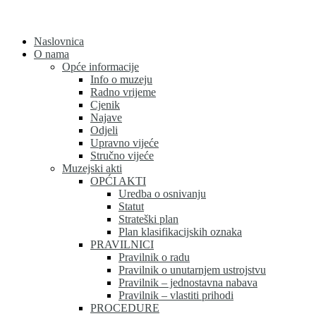
Skip
to
content
Naslovnica
O nama
Opće informacije
Info o muzeju
Radno vrijeme
Cjenik
Najave
Odjeli
Upravno vijeće
Stručno vijeće
Muzejski akti
OPĆI AKTI
Uredba o osnivanju
Statut
Strateški plan
Plan klasifikacijskih oznaka
PRAVILNICI
Pravilnik o radu
Pravilnik o unutarnjem ustrojstvu
Pravilnik – jednostavna nabava
Pravilnik – vlastiti prihodi
PROCEDURE