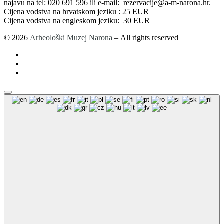
najavu na tel: 020 691 596 ili e-mail: rezervacije@a-m-narona.hr.
Cijena vodstva na hrvatskom jeziku : 25 EUR
Cijena vodstva na engleskom jeziku: 30 EUR
© 2026
Arheološki Muzej Narona
– All rights reserved