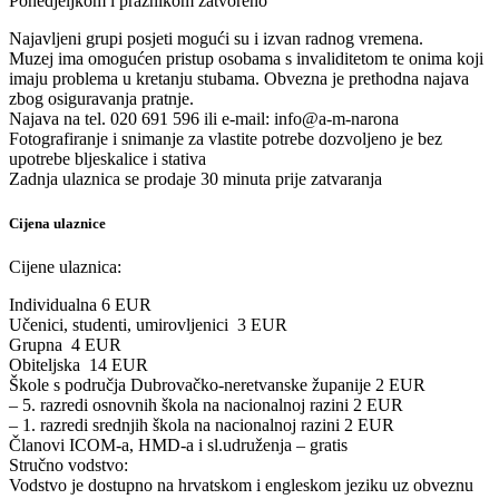
Ponedjeljkom i praznikom zatvoreno
Najavljeni grupi posjeti mogući su i izvan radnog vremena.
Muzej ima omogućen pristup osobama s invaliditetom te onima koji
imaju problema u kretanju stubama. Obvezna je prethodna najava
zbog osiguravanja pratnje.
Najava na tel. 020 691 596 ili e-mail: info@a-m-narona
Fotografiranje i snimanje za vlastite potrebe dozvoljeno je bez
upotrebe bljeskalice i stativa
Zadnja ulaznica se prodaje 30 minuta prije zatvaranja
Cijena ulaznice
Cijene ulaznica:
Individualna 6 EUR
Učenici, studenti, umirovljenici 3 EUR
Grupna 4 EUR
Obiteljska 14 EUR
Škole s područja Dubrovačko-neretvanske županije 2 EUR
– 5. razredi osnovnih škola na nacionalnoj razini 2 EUR
– 1. razredi srednjih škola na nacionalnoj razini 2 EUR
Članovi ICOM-a, HMD-a i sl.udruženja – gratis
Stručno vodstvo:
Vodstvo je dostupno na hrvatskom i engleskom jeziku uz obveznu