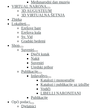
Međunarodni dan muzeja
VIRTUAL NARONA
3D AUGUSTEUM
3D VIRTUALNA ŠETNJA
Zbirka
Lokaliteti
Erešove bare
Erešova kula
Sv. Vid
Gradski bedemi
Shop
Suveniri
Dječji kutak
Nakit
Suveniri
Uredski pribor
Publikacije
Izdavaštvo
Katalozi i monografije
Katalozi i publikacije uz izložbe
Vodiči
LIBELLI NARONITANI
Publikacije
Opći podaci
Djelatnici