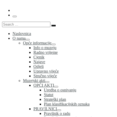
Menu
Search
Search
…
Naslovnica
O nama
Opće informacije
Info o muzeju
Radno vrijeme
Cjenik
Najave
Odjeli
Upravno vijeće
Stručno vijeće
Muzejski akti
OPĆI AKTI
Uredba o osnivanju
Statut
Strateški plan
Plan klasifikacijskih oznaka
PRAVILNICI
Pravilnik o radu