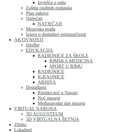
Izvješća o radu
Zaštita osobnih podataka
Plan nabave
Natječaji
NATJEČAJI
Muzejska građa
Izjava o digitalnoj pristupačnosti
AKTIVNOSTI
Izložbe
EDUKACIJA
RADIONICE ZA ŠKOLE
RIMSKA MEDICINA
SPORT U RIMU
RADIONICE
IGRAONICE
ARHIVA
Događanja
Rimska noć u Naroni
Noć muzeja
Međunarodni dan muzeja
VIRTUAL NARONA
3D AUGUSTEUM
3D VIRTUALNA ŠETNJA
Zbirka
Lokaliteti