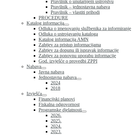
Pravilnik o unutarnjem ustrojstvu
Pravilnik – jednostavna nabava
Pravilnik – vlastiti prihodi
PROCEDURE
Katalog informacija
Odluka o imenovanju službenika za informiranje
Odluka o ustrojavanju kataloga
Katalog informacija AMN
Zahtjev za pristup informacijama
Zahtjev za dopunu ili ispravak informacije
Zahtjev za ponovnu uporabu informacije
God. izvješće o provedbi ZPPI
Nabava
Javna nabava
Jednostavna nabava
2024
2018
Izvješća
Financijski planovi
Fiskalna odgovornost
Programske djelatnosti
2026.
2025.
2024.
2023.