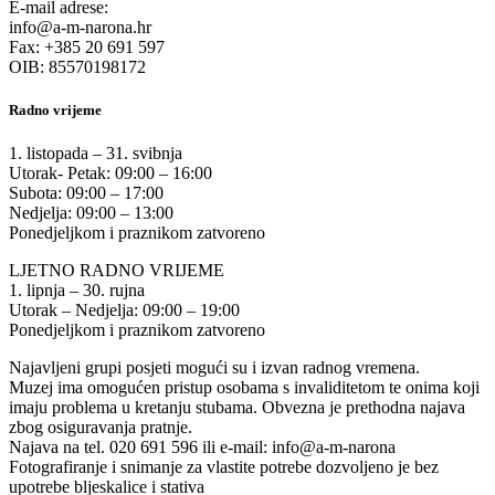
E-mail adrese:
info@a-m-narona.hr
Fax: +385 20 691 597
OIB: 85570198172
Radno vrijeme
1. listopada – 31. svibnja
Utorak- Petak: 09:00 – 16:00
Subota: 09:00 – 17:00
Nedjelja: 09:00 – 13:00
Ponedjeljkom i praznikom zatvoreno
LJETNO RADNO VRIJEME
1. lipnja – 30. rujna
Utorak – Nedjelja: 09:00 – 19:00
Ponedjeljkom i praznikom zatvoreno
Najavljeni grupi posjeti mogući su i izvan radnog vremena.
Muzej ima omogućen pristup osobama s invaliditetom te onima koji
imaju problema u kretanju stubama. Obvezna je prethodna najava
zbog osiguravanja pratnje.
Najava na tel. 020 691 596 ili e-mail: info@a-m-narona
Fotografiranje i snimanje za vlastite potrebe dozvoljeno je bez
upotrebe bljeskalice i stativa