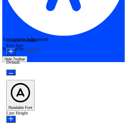
Accessibility Adjustments
Content Modules
Font Size
Powered by
OneTap
Hide Toolbar
Default
Readable Font
Line Height