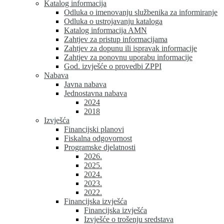
Katalog informacija
Odluka o imenovanju službenika za informiranje
Odluka o ustrojavanju kataloga
Katalog informacija AMN
Zahtjev za pristup informacijama
Zahtjev za dopunu ili ispravak informacije
Zahtjev za ponovnu uporabu informacije
God. izvješće o provedbi ZPPI
Nabava
Javna nabava
Jednostavna nabava
2024
2018
Izvješća
Financijski planovi
Fiskalna odgovornost
Programske djelatnosti
2026.
2025.
2024.
2023.
2022.
Financijska izvješća
Financijska izvješća
Izvješće o trošenju sredstava