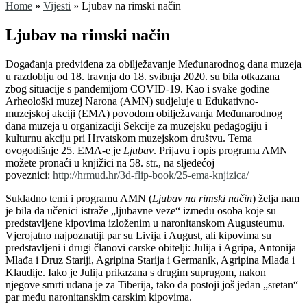
Home
»
Vijesti
»
Ljubav na rimski način
Ljubav na rimski način
Događanja predviđena za obilježavanje Međunarodnog dana muzeja
u razdoblju od 18. travnja do 18. svibnja 2020. su bila otkazana
zbog situacije s pandemijom COVID-19. Kao i svake godine
Arheološki muzej Narona (AMN) sudjeluje u Edukativno-
muzejskoj akciji (EMA) povodom obilježavanja Međunarodnog
dana muzeja u organizaciji Sekcije za muzejsku pedagogiju i
kulturnu akciju pri Hrvatskom muzejskom društvu. Tema
ovogodišnje 25. EMA-e je
Ljubav
. Prijavu i opis programa AMN
možete pronaći u knjižici na 58. str., na sljedećoj
poveznici:
http://hrmud.hr/3d-flip-book/25-ema-knjizica/
Sukladno temi i programu AMN (
Ljubav na rimski način
) želja nam
je bila da učenici istraže „ljubavne veze“ između osoba koje su
predstavljene kipovima izloženim u naronitanskom Augusteumu.
Vjerojatno najpoznatiji par su Livija i August, ali kipovima su
predstavljeni i drugi članovi carske obitelji: Julija i Agripa, Antonija
Mlađa i Druz Stariji, Agripina Starija i Germanik, Agripina Mlađa i
Klaudije. Iako je Julija prikazana s drugim suprugom, nakon
njegove smrti udana je za Tiberija, tako da postoji još jedan „sretan“
par među naronitanskim carskim kipovima.