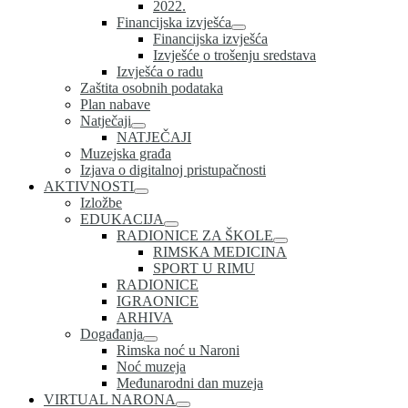
2022.
Financijska izvješća
Financijska izvješća
Izvješće o trošenju sredstava
Izvješća o radu
Zaštita osobnih podataka
Plan nabave
Natječaji
NATJEČAJI
Muzejska građa
Izjava o digitalnoj pristupačnosti
AKTIVNOSTI
Izložbe
EDUKACIJA
RADIONICE ZA ŠKOLE
RIMSKA MEDICINA
SPORT U RIMU
RADIONICE
IGRAONICE
ARHIVA
Događanja
Rimska noć u Naroni
Noć muzeja
Međunarodni dan muzeja
VIRTUAL NARONA