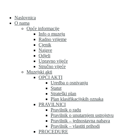
Skip
to
content
Naslovnica
O nama
Opće informacije
Info o muzeju
Radno vrijeme
Cjenik
Najave
Odjeli
Upravno vijeće
Stručno vijeće
Muzejski akti
OPĆI AKTI
Uredba o osnivanju
Statut
Strateški plan
Plan klasifikacijskih oznaka
PRAVILNICI
Pravilnik o radu
Pravilnik o unutarnjem ustrojstvu
Pravilnik – jednostavna nabava
Pravilnik – vlastiti prihodi
PROCEDURE