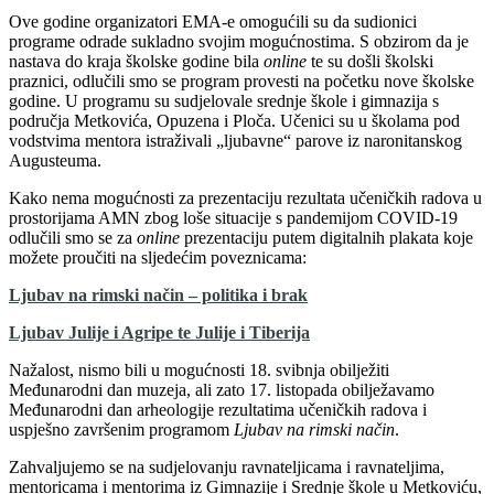
Ove godine organizatori EMA-e omogućili su da sudionici
programe odrade sukladno svojim mogućnostima. S obzirom da je
nastava do kraja školske godine bila
online
te su došli školski
praznici, odlučili smo se program provesti na početku nove školske
godine. U programu su sudjelovale srednje škole i gimnazija s
područja Metkovića, Opuzena i Ploča. Učenici su u školama pod
vodstvima mentora istraživali „ljubavne“ parove iz naronitanskog
Augusteuma.
Kako nema mogućnosti za prezentaciju rezultata učeničkih radova u
prostorijama AMN zbog loše situacije s pandemijom COVID-19
odlučili smo se za
online
prezentaciju putem digitalnih plakata koje
možete proučiti na sljedećim poveznicama:
Ljubav na rimski način – politika i brak
Ljuba
v
Julije i Agripe te Julije i Tiberija
Nažalost, nismo bili u mogućnosti 18. svibnja obilježiti
Međunarodni dan muzeja, ali zato 17. listopada obilježavamo
Međunarodni dan arheologije rezultatima učeničkih radova i
uspješno završenim programom
Ljubav na rimski način
.
Zahvaljujemo se na sudjelovanju ravnateljicama i ravnateljima,
mentoricama i mentorima iz Gimnazije i Srednje škole u Metkoviću,