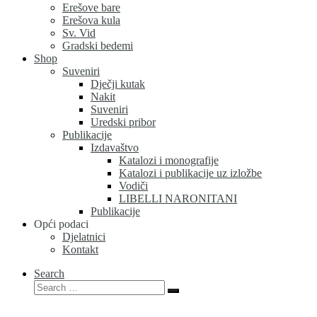
Erešove bare
Erešova kula
Sv. Vid
Gradski bedemi
Shop
Suveniri
Dječji kutak
Nakit
Suveniri
Uredski pribor
Publikacije
Izdavaštvo
Katalozi i monografije
Katalozi i publikacije uz izložbe
Vodiči
LIBELLI NARONITANI
Publikacije
Opći podaci
Djelatnici
Kontakt
Search
Search
Search
…