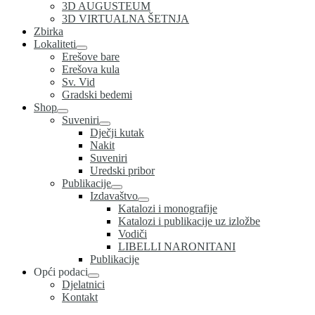
3D AUGUSTEUM
3D VIRTUALNA ŠETNJA
Zbirka
Lokaliteti
Erešove bare
Erešova kula
Sv. Vid
Gradski bedemi
Shop
Suveniri
Dječji kutak
Nakit
Suveniri
Uredski pribor
Publikacije
Izdavaštvo
Katalozi i monografije
Katalozi i publikacije uz izložbe
Vodiči
LIBELLI NARONITANI
Publikacije
Opći podaci
Djelatnici
Kontakt