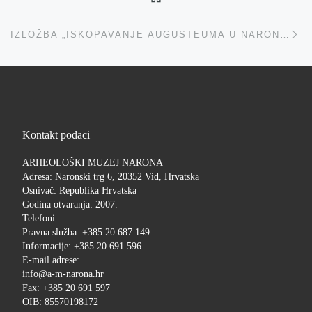
Ne
IZLOŽBA „ISKOPAVANJE AUGUSTEUMA U NARONI – RADOVI 1995. G.“
Kontakt podaci
ARHEOLOŠKI MUZEJ NARONA
Adresa: Naronski trg 6, 20352 Vid, Hrvatska
Osnivač: Republika Hrvatska
Godina otvaranja: 2007.
Telefoni:
Pravna služba: +385 20 687 149
Informacije: +385 20 691 596
E-mail adrese:
info@a-m-narona.hr
Fax: +385 20 691 597
OIB: 85570198172