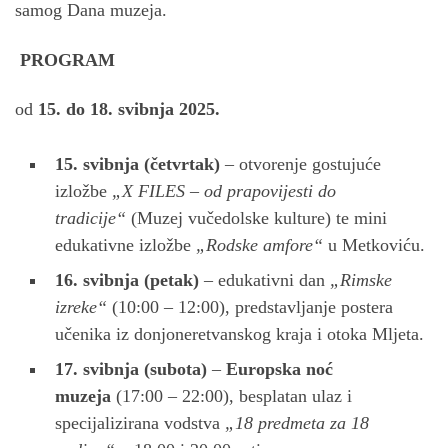
samog Dana muzeja.
PROGRAM
od
15. do 18. svibnja 2025.
15. svibnja (četvrtak)
– otvorenje gostujuće
izložbe
„X FILES – od prapovijesti do
tradicije“
(Muzej vučedolske kulture) te mini
edukativne izložbe
„Rodske amfore“
u Metkoviću.
16. svibnja (petak)
– edukativni dan
„Rimske
izreke“
(10:00 – 12:00), predstavljanje postera
učenika iz donjoneretvanskog kraja i otoka Mljeta.
17. svibnja (subota)
–
Europska noć
muzeja
(17:00 – 22:00), besplatan ulaz i
specijalizirana vodstva
„18 predmeta za 18