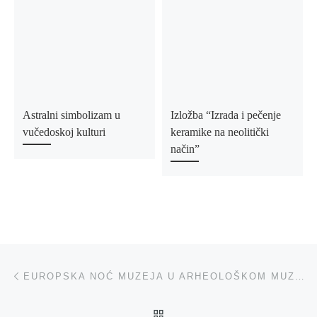
Astralni simbolizam u
Izložba “Izrada i pečenje
vučedoskoj kulturi
keramike na neolitički
način”
Post navigation
Previous post
EUROPSKA NOĆ MUZEJA U ARHEOLOŠKOM MUZEJU NARONA
BACK TO POST LIST