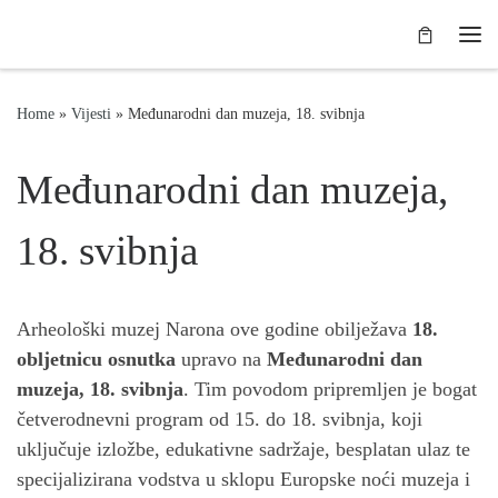
Skip to content
Me
Home
»
Vijesti
»
Međunarodni dan muzeja, 18. svibnja
Međunarodni dan muzeja,
18. svibnja
Arheološki muzej Narona ove godine obilježava
18.
obljetnicu osnutka
upravo na
Međunarodni dan
muzeja, 18. svibnja
. Tim povodom pripremljen je bogat
četverodnevni program od 15. do 18. svibnja, koji
uključuje izložbe, edukativne sadržaje, besplatan ulaz te
specijalizirana vodstva u sklopu Europske noći muzeja i