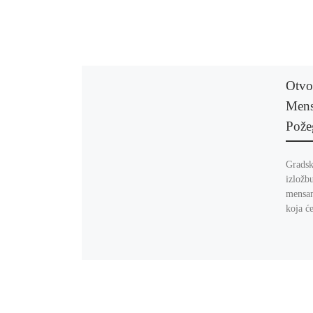
Otvo
Mens
Pože
Gradsk
izložb
mensam
koja ć