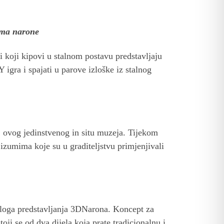
uma narone
ati koji kipovi u stalnom postavu predstavljaju
 igra i spajati u parove izloške iz stalnog
ci ovog jedinstvenog in situ muzeja. Tijekom
 izumima koje su u graditeljstvu primjenjivali
loga predstavljanja 3DNarona. Koncept za
oji se od dva dijela koja prate tradicionalnu i