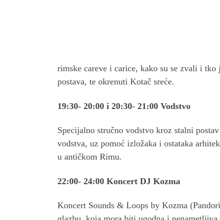
rimske careve i carice, kako su se zvali i tk
postava, te okrenuti Kotač sreće.
19:30- 20:00 i 20:30- 21:00 Vodstvo
Specijalno stručno vodstvo kroz stalni postav
vodstva, uz pomoć izložaka i ostataka arhitek
u antičkom Rimu.
22:00- 24:00 Koncert DJ Kozma
Koncert Sounds & Loops by Kozma (Pandorina
glazbu, koja mora biti ugodna i nenametljiva t