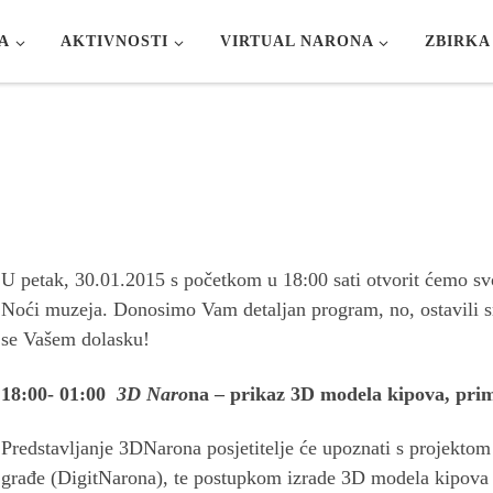
A
AKTIVNOSTI
VIRTUAL NARONA
ZBIRKA
U petak, 30.01.2015 s početkom u 18:00 sati otvorit ćemo svo
Noći muzeja. Donosimo Vam detaljan program, no, ostavili sm
se Vašem dolasku!
18:00- 01:00
3D Naro
na – prikaz 3D modela kipova, prim
Predstavljanje 3DNarona posjetitelje će upoznati s projektom 
građe (DigitNarona), te postupkom izrade 3D modela kipova 