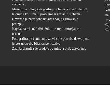
Čla
vremena.
Str
Muzej ima omogućen pristup osobama s invaliditetom
Vod
te onima koji imaju problema u kretanju stubama.
uz 
Obvezna je prethodna najava zbog osiguravanja
rez
pratnje.
Cij
Najava na tel. 020 691 596 ili e-mail: info@a-m-
Cij
narona
Fotografiranje i snimanje za vlastite potrebe dozvoljeno
je bez upotrebe bljeskalice i stativa
Zadnja ulaznica se prodaje 30 minuta prije zatvaranja