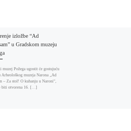
renje izložbe “Ad
am” u Gradskom muzeju
ga
i muzej Požega ugostit će gostujuću
u Arheološkog muzeja Narona „Ad
 – Za stol! O kuhanju u Naroni“,
e biti otvorena 16. […]