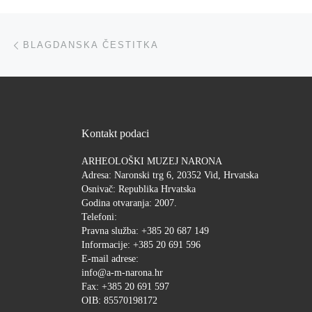
Post navigation
Previous post
BLAGDANSKA ČESTITKA
Kontakt podaci
ARHEOLOŠKI MUZEJ NARONA
Adresa: Naronski trg 6, 20352 Vid, Hrvatska
Osnivač: Republika Hrvatska
Godina otvaranja: 2007.
Telefoni:
Pravna služba: +385 20 687 149
Informacije: +385 20 691 596
E-mail adrese:
info@a-m-narona.hr
Fax: +385 20 691 597
OIB: 85570198172