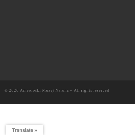
© 2026
Arheološki Muzej Narona
– All rights reserved
Translate »