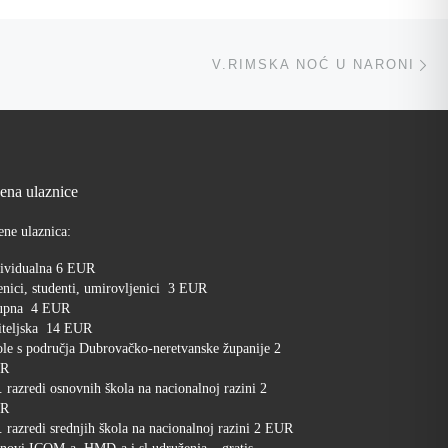
Ne
V.RIMSKA NOĆ U NARONI
jena ulaznice
ene ulaznica:
ividualna 6 EUR
nici, studenti, umirovljenici 3 EUR
upna 4 EUR
iteljska 14 EUR
le s područja Dubrovačko-neretvanske županije 2
R
. razredi osnovnih škola na nacionalnoj razini 2
R
. razredi srednjih škola na nacionalnoj razini 2 EUR