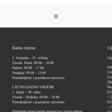
BACK TO POST LIST
Radno vrijeme
Ci
1. listopada – 31. svibnja
Cij
Utorak- Petak: 09:00 – 16:00
Ind
Subota: 09:00 – 17:00
Uče
Nedjelja: 09:00 – 13:00
Gr
Ponedjeljkom i praznikom zatvoreno
Ob
LJETNO RADNO VRIJEME
Ško
1. lipnja – 30. rujna
EU
Utorak – Nedjelja: 09:00 – 19:00
– 5
Ponedjeljkom i praznikom zatvoreno
EU
– 1
Najavljeni grupi posjeti mogući su i izvan radnog