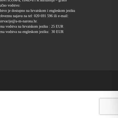
novi ICOM-a, HMD-a i sl.udruženja – gratis
učno vodstvo:
stvo je dostupno na hrvatskom i engleskom jeziku
obveznu najavu na tel: 020 691 596 ili e-mail:
ervacije@a-m-narona.hr.
ena vodstva na hrvatskom jeziku : 25 EUR
ena vodstva na engleskom jeziku: 30 EUR