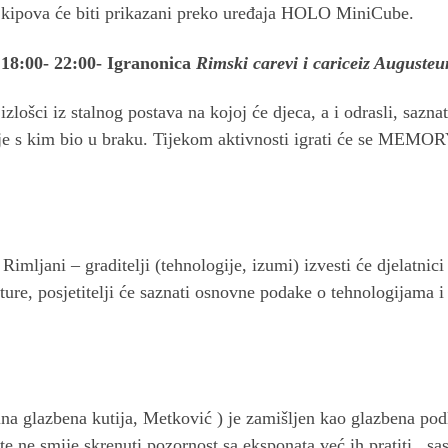
kipova će biti prikazani preko uređaja HOLO MiniCube.
18:00- 22:00- Igranonica
Rimski carevi i cariceiz Auguste
izlošci iz stalnog postava na kojoj će djeca, a i odrasli, sazn
o je s kim bio u braku. Tijekom aktivnosti igrati će se MEMORY
 Rimljani – graditelji (tehnologije, izumi) izvesti će djelatni
ture, posjetitelji će saznati osnovne podake o tehnologijama i
 glazbena kutija, Metković ) je zamišljen kao glazbena pod
e ne smije skrenuti pozornost sa eksponata već ih pratiti, sast