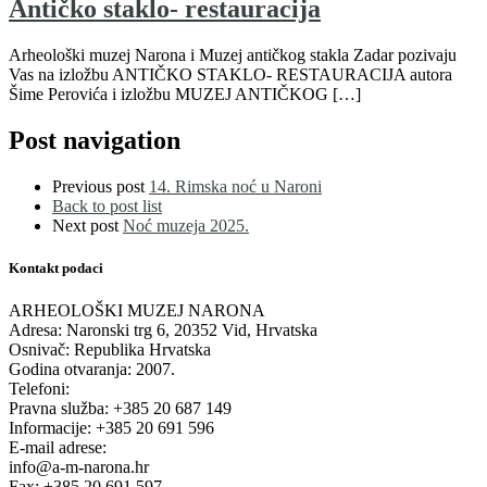
Antičko staklo- restauracija
Arheološki muzej Narona i Muzej antičkog stakla Zadar pozivaju
Vas na izložbu ANTIČKO STAKLO- RESTAURACIJA autora
Šime Perovića i izložbu MUZEJ ANTIČKOG […]
Post navigation
Previous post
14. Rimska noć u Naroni
Back to post list
Next post
Noć muzeja 2025.
Kontakt podaci
ARHEOLOŠKI MUZEJ NARONA
Adresa: Naronski trg 6, 20352 Vid, Hrvatska
Osnivač: Republika Hrvatska
Godina otvaranja: 2007.
Telefoni:
Pravna služba: +385 20 687 149
Informacije: +385 20 691 596
E-mail adrese:
info@a-m-narona.hr
Fax: +385 20 691 597