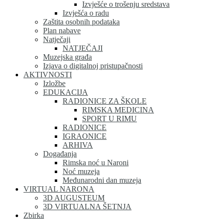
Izvješće o trošenju sredstava
Izvješća o radu
Zaštita osobnih podataka
Plan nabave
Natječaji
NATJEČAJI
Muzejska građa
Izjava o digitalnoj pristupačnosti
AKTIVNOSTI
Izložbe
EDUKACIJA
RADIONICE ZA ŠKOLE
RIMSKA MEDICINA
SPORT U RIMU
RADIONICE
IGRAONICE
ARHIVA
Događanja
Rimska noć u Naroni
Noć muzeja
Međunarodni dan muzeja
VIRTUAL NARONA
3D AUGUSTEUM
3D VIRTUALNA ŠETNJA
Zbirka