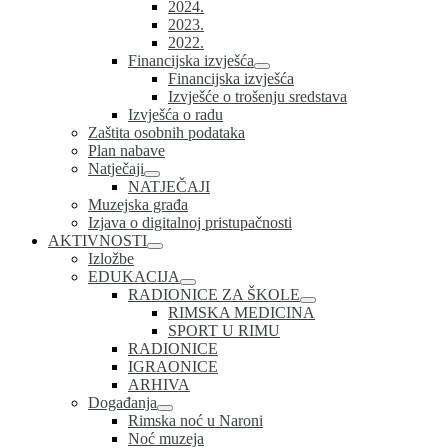
2024.
2023.
2022.
Financijska izvješća
Financijska izvješća
Izvješće o trošenju sredstava
Izvješća o radu
Zaštita osobnih podataka
Plan nabave
Natječaji
NATJEČAJI
Muzejska građa
Izjava o digitalnoj pristupačnosti
AKTIVNOSTI
Izložbe
EDUKACIJA
RADIONICE ZA ŠKOLE
RIMSKA MEDICINA
SPORT U RIMU
RADIONICE
IGRAONICE
ARHIVA
Događanja
Rimska noć u Naroni
Noć muzeja