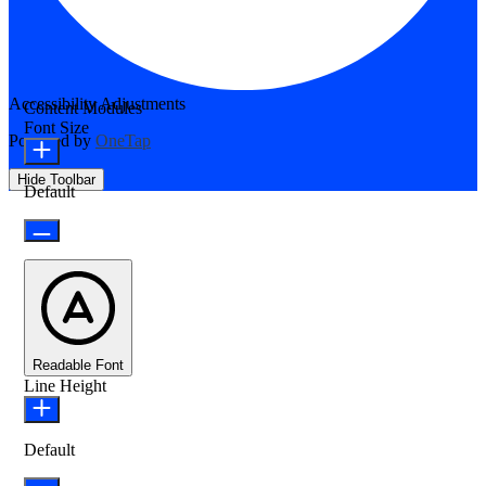
Accessibility Adjustments
Content Modules
Font Size
Powered by
OneTap
Hide Toolbar
Default
Readable Font
Line Height
Default