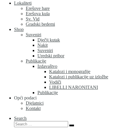
Lokaliteti
Erešove bare
Erešova kula
Sv. Vid
Gradski bedemi
Shop
Suveniri
Dječji kutak
Nakit
Suveniri
Uredski pribor
Publikacije
Izdavaštvo
Katalozi i monografije
Katalozi i publikacije uz izložbe
Vodiči
LIBELLI NARONITANI
Publikacije
Opći podaci
Djelatnici
Kontakt
Search
Search
Search