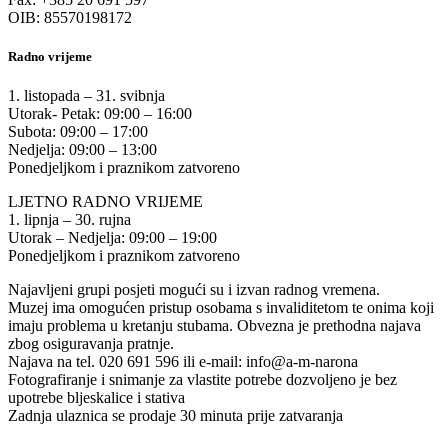
OIB: 85570198172
Radno vrijeme
1. listopada – 31. svibnja
Utorak- Petak: 09:00 – 16:00
Subota: 09:00 – 17:00
Nedjelja: 09:00 – 13:00
Ponedjeljkom i praznikom zatvoreno
LJETNO RADNO VRIJEME
1. lipnja – 30. rujna
Utorak – Nedjelja: 09:00 – 19:00
Ponedjeljkom i praznikom zatvoreno
Najavljeni grupi posjeti mogući su i izvan radnog vremena.
Muzej ima omogućen pristup osobama s invaliditetom te onima koji
imaju problema u kretanju stubama. Obvezna je prethodna najava
zbog osiguravanja pratnje.
Najava na tel. 020 691 596 ili e-mail: info@a-m-narona
Fotografiranje i snimanje za vlastite potrebe dozvoljeno je bez
upotrebe bljeskalice i stativa
Zadnja ulaznica se prodaje 30 minuta prije zatvaranja