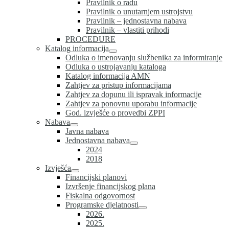
Pravilnik o radu
Pravilnik o unutarnjem ustrojstvu
Pravilnik – jednostavna nabava
Pravilnik – vlastiti prihodi
PROCEDURE
Katalog informacija
Odluka o imenovanju službenika za informiranje
Odluka o ustrojavanju kataloga
Katalog informacija AMN
Zahtjev za pristup informacijama
Zahtjev za dopunu ili ispravak informacije
Zahtjev za ponovnu uporabu informacije
God. izvješće o provedbi ZPPI
Nabava
Javna nabava
Jednostavna nabava
2024
2018
Izvješća
Financijski planovi
Izvršenje financijskog plana
Fiskalna odgovornost
Programske djelatnosti
2026.
2025.