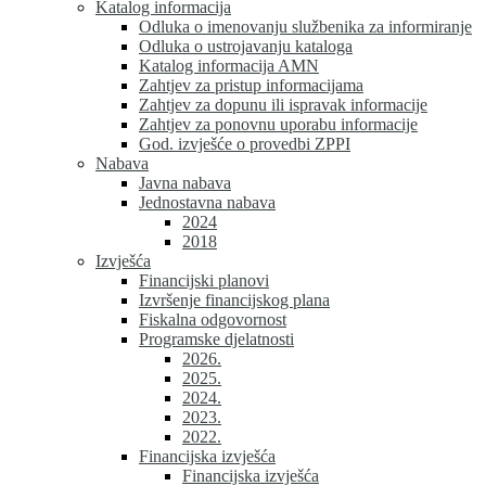
Katalog informacija
Odluka o imenovanju službenika za informiranje
Odluka o ustrojavanju kataloga
Katalog informacija AMN
Zahtjev za pristup informacijama
Zahtjev za dopunu ili ispravak informacije
Zahtjev za ponovnu uporabu informacije
God. izvješće o provedbi ZPPI
Nabava
Javna nabava
Jednostavna nabava
2024
2018
Izvješća
Financijski planovi
Izvršenje financijskog plana
Fiskalna odgovornost
Programske djelatnosti
2026.
2025.
2024.
2023.
2022.
Financijska izvješća
Financijska izvješća