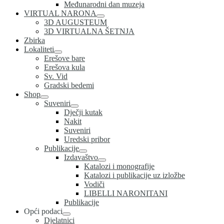
Međunarodni dan muzeja
VIRTUAL NARONA
3D AUGUSTEUM
3D VIRTUALNA ŠETNJA
Zbirka
Lokaliteti
Erešove bare
Erešova kula
Sv. Vid
Gradski bedemi
Shop
Suveniri
Dječji kutak
Nakit
Suveniri
Uredski pribor
Publikacije
Izdavaštvo
Katalozi i monografije
Katalozi i publikacije uz izložbe
Vodiči
LIBELLI NARONITANI
Publikacije
Opći podaci
Djelatnici