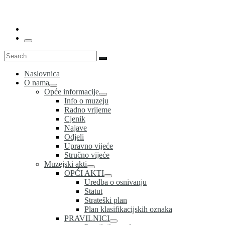
…
Menu
Search
Search
…
Naslovnica
O nama
Opće informacije
Info o muzeju
Radno vrijeme
Cjenik
Najave
Odjeli
Upravno vijeće
Stručno vijeće
Muzejski akti
OPĆI AKTI
Uredba o osnivanju
Statut
Strateški plan
Plan klasifikacijskih oznaka
PRAVILNICI