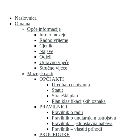
Skip
to
content
Naslovnica
O nama
Opće informacije
Info o muzeju
Radno vrijeme
Cjenik
Najave
Odjeli
Upravno vijeće
Stručno vijeće
Muzejski akti
OPĆI AKTI
Uredba o osnivanju
Statut
Strateški plan
Plan klasifikacijskih oznaka
PRAVILNICI
Pravilnik o radu
Pravilnik o unutarnjem ustrojstvu
Pravilnik – jednostavna nabava
Pravilnik – vlastiti prihodi
PROCEDURE