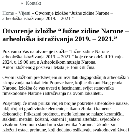
Kontakt
Home
»
Vijesti
»
Otvorenje izložbe “Južne zidine Narone –
arheološka istraživanja 2019. – 2021.”
Otvorenje izložbe “Južne zidine Narone –
arheološka istraživanja 2019. – 2021.”
Pozivamo Vas na otvorenje izložbe “Južne zidine Narone –
arheološka istraživanja 2019. – 2021.” koje će se održati 19. rujna
2024. u 19:00 sati u Arheološkom muzeju Narona.
Autor izložbenog postava i teksta je Toni Glučina.
Ovom izložbom predstavljeni su rezultati dugogodišnjih arheoloških
iskopavanja na lokalitetu Popove bare, koji je dio antičkog grada
Narone. Izložba će vas uvesti u fascinantni svijet stanovnika
rimskodobne Narone i istraživanja na ovom lokalitetu.
Posjetitelji će imati priliku vidjeti brojne pokretne arheološke nalaze,
uključujući građevinske elemente, slikanu žbuku i kamene
dekoracije. Prikazani predmeti, među kojima se nalaze keramički,
stakleni, metalni, koštani, kameni i jantarni artefakti, svjedoče o
visokom životnom standardu stanovnika Narone. Također su
izloženi ostaci prehrane, koji dodatno oslikavaju svakodnevni život i