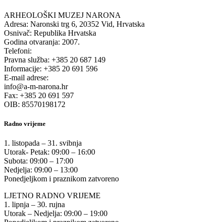
ARHEOLOŠKI MUZEJ NARONA
Adresa: Naronski trg 6, 20352 Vid, Hrvatska
Osnivač: Republika Hrvatska
Godina otvaranja: 2007.
Telefoni:
Pravna služba: +385 20 687 149
Informacije: +385 20 691 596
E-mail adrese:
info@a-m-narona.hr
Fax: +385 20 691 597
OIB: 85570198172
Radno vrijeme
1. listopada – 31. svibnja
Utorak- Petak: 09:00 – 16:00
Subota: 09:00 – 17:00
Nedjelja: 09:00 – 13:00
Ponedjeljkom i praznikom zatvoreno
LJETNO RADNO VRIJEME
1. lipnja – 30. rujna
Utorak – Nedjelja: 09:00 – 19:00