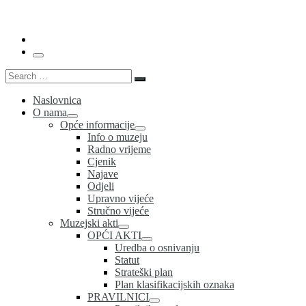
…
Menu
Search
Search
…
Naslovnica
O nama
Opće informacije
Info o muzeju
Radno vrijeme
Cjenik
Najave
Odjeli
Upravno vijeće
Stručno vijeće
Muzejski akti
OPĆI AKTI
Uredba o osnivanju
Statut
Strateški plan
Plan klasifikacijskih oznaka
PRAVILNICI