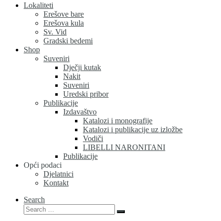
Lokaliteti
Erešove bare
Erešova kula
Sv. Vid
Gradski bedemi
Shop
Suveniri
Dječji kutak
Nakit
Suveniri
Uredski pribor
Publikacije
Izdavaštvo
Katalozi i monografije
Katalozi i publikacije uz izložbe
Vodiči
LIBELLI NARONITANI
Publikacije
Opći podaci
Djelatnici
Kontakt
Search
Search
Search