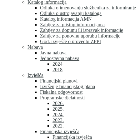
Katalog informacija
Odluka o imenovanju službenika za informiranje
Odluka o ustrojavanju kataloga
Katalog informacija AMN
Zahtjev za pristup informacijama
Zahtjev za dopunu ili ispravak informacije
Zahtjev za ponovnu uporabu informacije
God. izvješće o provedbi ZPPI
Nabava
Javna nabava
Jednostavna nabava
2024
2018
Izvješća
Financijski planovi
Izvršenje financijskog plana
Fiskalna odgovornost
Programske djelatnosti
2026.
2025.
2024.
2023.
2022.
Financijska izvješća
Financijska izvješća