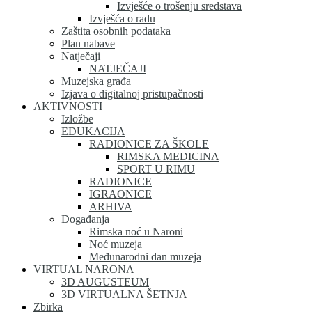
Izvješće o trošenju sredstava
Izvješća o radu
Zaštita osobnih podataka
Plan nabave
Natječaji
NATJEČAJI
Muzejska građa
Izjava o digitalnoj pristupačnosti
AKTIVNOSTI
Izložbe
EDUKACIJA
RADIONICE ZA ŠKOLE
RIMSKA MEDICINA
SPORT U RIMU
RADIONICE
IGRAONICE
ARHIVA
Događanja
Rimska noć u Naroni
Noć muzeja
Međunarodni dan muzeja
VIRTUAL NARONA
3D AUGUSTEUM
3D VIRTUALNA ŠETNJA
Zbirka