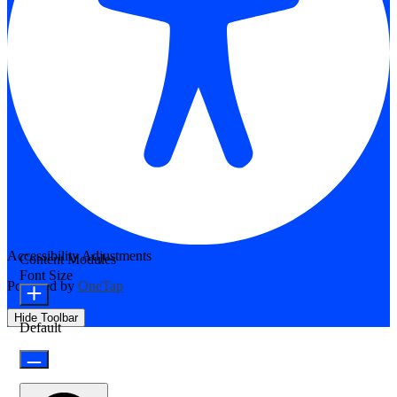
Accessibility Adjustments
Content Modules
Font Size
Powered by
OneTap
Hide Toolbar
Default