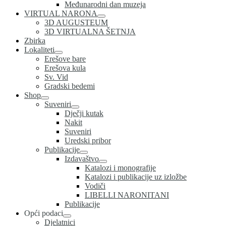
Međunarodni dan muzeja
VIRTUAL NARONA
3D AUGUSTEUM
3D VIRTUALNA ŠETNJA
Zbirka
Lokaliteti
Erešove bare
Erešova kula
Sv. Vid
Gradski bedemi
Shop
Suveniri
Dječji kutak
Nakit
Suveniri
Uredski pribor
Publikacije
Izdavaštvo
Katalozi i monografije
Katalozi i publikacije uz izložbe
Vodiči
LIBELLI NARONITANI
Publikacije
Opći podaci
Djelatnici