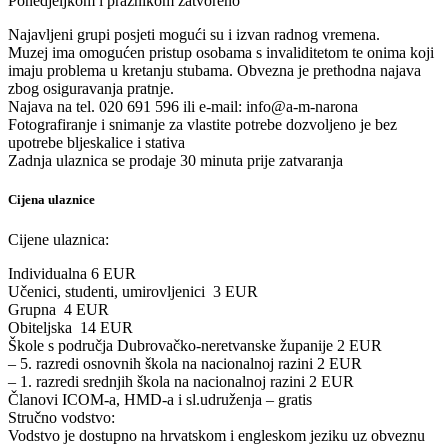
Ponedjeljkom i praznikom zatvoreno
Najavljeni grupi posjeti mogući su i izvan radnog vremena.
Muzej ima omogućen pristup osobama s invaliditetom te onima koji
imaju problema u kretanju stubama. Obvezna je prethodna najava
zbog osiguravanja pratnje.
Najava na tel. 020 691 596 ili e-mail: info@a-m-narona
Fotografiranje i snimanje za vlastite potrebe dozvoljeno je bez
upotrebe bljeskalice i stativa
Zadnja ulaznica se prodaje 30 minuta prije zatvaranja
Cijena ulaznice
Cijene ulaznica:
Individualna 6 EUR
Učenici, studenti, umirovljenici 3 EUR
Grupna 4 EUR
Obiteljska 14 EUR
Škole s područja Dubrovačko-neretvanske županije 2 EUR
– 5. razredi osnovnih škola na nacionalnoj razini 2 EUR
– 1. razredi srednjih škola na nacionalnoj razini 2 EUR
Članovi ICOM-a, HMD-a i sl.udruženja – gratis
Stručno vodstvo:
Vodstvo je dostupno na hrvatskom i engleskom jeziku uz obveznu