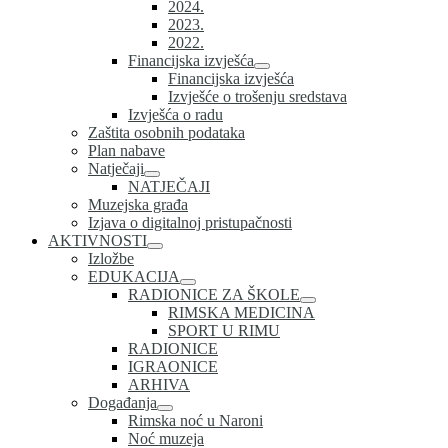
2024.
2023.
2022.
Financijska izvješća
Financijska izvješća
Izvješće o trošenju sredstava
Izvješća o radu
Zaštita osobnih podataka
Plan nabave
Natječaji
NATJEČAJI
Muzejska građa
Izjava o digitalnoj pristupačnosti
AKTIVNOSTI
Izložbe
EDUKACIJA
RADIONICE ZA ŠKOLE
RIMSKA MEDICINA
SPORT U RIMU
RADIONICE
IGRAONICE
ARHIVA
Događanja
Rimska noć u Naroni
Noć muzeja