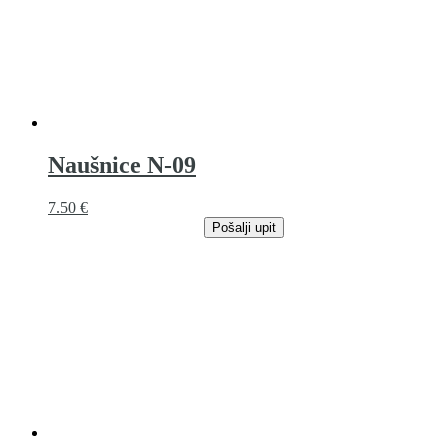
Naušnice N-09
7.50
€
Pošalji upit