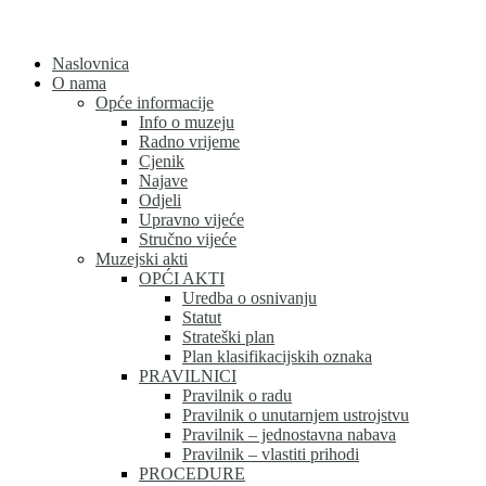
Skip
to
content
Naslovnica
O nama
Opće informacije
Info o muzeju
Radno vrijeme
Cjenik
Najave
Odjeli
Upravno vijeće
Stručno vijeće
Muzejski akti
OPĆI AKTI
Uredba o osnivanju
Statut
Strateški plan
Plan klasifikacijskih oznaka
PRAVILNICI
Pravilnik o radu
Pravilnik o unutarnjem ustrojstvu
Pravilnik – jednostavna nabava
Pravilnik – vlastiti prihodi
PROCEDURE