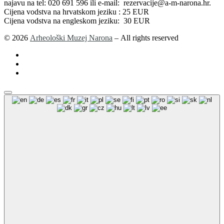
najavu na tel: 020 691 596 ili e-mail: rezervacije@a-m-narona.hr.
Cijena vodstva na hrvatskom jeziku : 25 EUR
Cijena vodstva na engleskom jeziku: 30 EUR
© 2026
Arheološki Muzej Narona
– All rights reserved