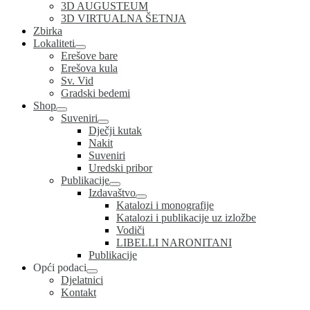
3D AUGUSTEUM
3D VIRTUALNA ŠETNJA
Zbirka
Lokaliteti
Erešove bare
Erešova kula
Sv. Vid
Gradski bedemi
Shop
Suveniri
Dječji kutak
Nakit
Suveniri
Uredski pribor
Publikacije
Izdavaštvo
Katalozi i monografije
Katalozi i publikacije uz izložbe
Vodiči
LIBELLI NARONITANI
Publikacije
Opći podaci
Djelatnici
Kontakt