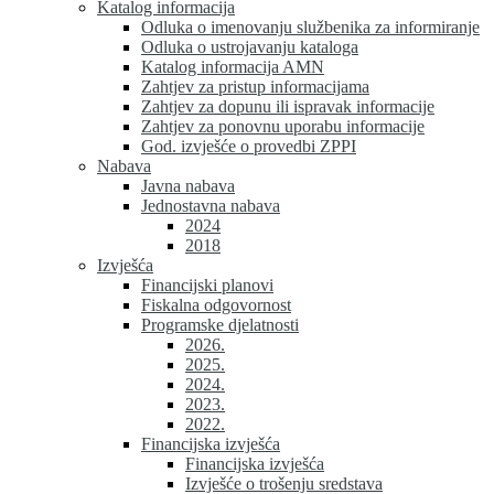
Katalog informacija
Odluka o imenovanju službenika za informiranje
Odluka o ustrojavanju kataloga
Katalog informacija AMN
Zahtjev za pristup informacijama
Zahtjev za dopunu ili ispravak informacije
Zahtjev za ponovnu uporabu informacije
God. izvješće o provedbi ZPPI
Nabava
Javna nabava
Jednostavna nabava
2024
2018
Izvješća
Financijski planovi
Fiskalna odgovornost
Programske djelatnosti
2026.
2025.
2024.
2023.
2022.
Financijska izvješća
Financijska izvješća
Izvješće o trošenju sredstava