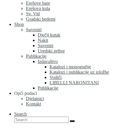
Erešove bare
Erešova kula
Sv. Vid
Gradski bedemi
Shop
Suveniri
Dječji kutak
Nakit
Suveniri
Uredski pribor
Publikacije
Izdavaštvo
Katalozi i monografije
Katalozi i publikacije uz izložbe
Vodiči
LIBELLI NARONITANI
Publikacije
Opći podaci
Djelatnici
Kontakt
Search
Search
Search
…