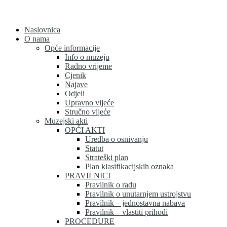
Skip
to
content
Naslovnica
O nama
Opće informacije
Info o muzeju
Radno vrijeme
Cjenik
Najave
Odjeli
Upravno vijeće
Stručno vijeće
Muzejski akti
OPĆI AKTI
Uredba o osnivanju
Statut
Strateški plan
Plan klasifikacijskih oznaka
PRAVILNICI
Pravilnik o radu
Pravilnik o unutarnjem ustrojstvu
Pravilnik – jednostavna nabava
Pravilnik – vlastiti prihodi
PROCEDURE