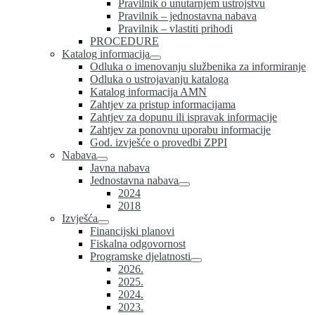
Pravilnik o unutarnjem ustrojstvu
Pravilnik – jednostavna nabava
Pravilnik – vlastiti prihodi
PROCEDURE
Katalog informacija
Odluka o imenovanju službenika za informiranje
Odluka o ustrojavanju kataloga
Katalog informacija AMN
Zahtjev za pristup informacijama
Zahtjev za dopunu ili ispravak informacije
Zahtjev za ponovnu uporabu informacije
God. izvješće o provedbi ZPPI
Nabava
Javna nabava
Jednostavna nabava
2024
2018
Izvješća
Financijski planovi
Fiskalna odgovornost
Programske djelatnosti
2026.
2025.
2024.
2023.