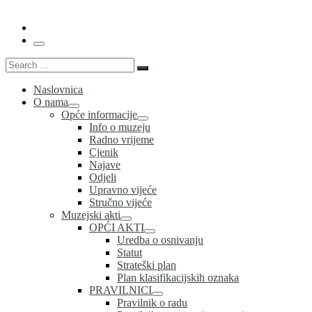
Menu
Search
Search
…
Naslovnica
O nama
Opće informacije
Info o muzeju
Radno vrijeme
Cjenik
Najave
Odjeli
Upravno vijeće
Stručno vijeće
Muzejski akti
OPĆI AKTI
Uredba o osnivanju
Statut
Strateški plan
Plan klasifikacijskih oznaka
PRAVILNICI
Pravilnik o radu