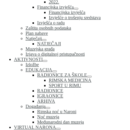
2022.
Financijska izvješća
Financijska izvješća
Izvješće o trošenju sredstava
Izvješća o radu
Zaštita osobnih podataka
Plan nabave
Natječaji
NATJEČAJI
Muzejska građa
Izjava o digitalnoj pristupačnosti
AKTIVNOSTI
Izložbe
EDUKACIJA
RADIONICE ZA ŠKOLE
RIMSKA MEDICINA
SPORT U RIMU
RADIONICE
IGRAONICE
ARHIVA
Događanja
Rimska noć u Naroni
Noć muzeja
Međunarodni dan muzeja
VIRTUAL NARONA