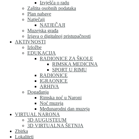
Izvješća o radu
Zaštita osobnih podataka
Plan nabave
Natječaji
NATJEČAJI
Muzejska građa
Izjava o digitalnoj pristupačnosti
AKTIVNOSTI
Izložbe
EDUKACIJA
RADIONICE ZA ŠKOLE
RIMSKA MEDICINA
SPORT U RIMU
RADIONICE
IGRAONICE
ARHIVA
Događanja
Rimska noć u Naroni
Noć muzeja
Međunarodni dan muzeja
VIRTUAL NARONA
3D AUGUSTEUM
3D VIRTUALNA ŠETNJA
Zbirka
Lokaliteti