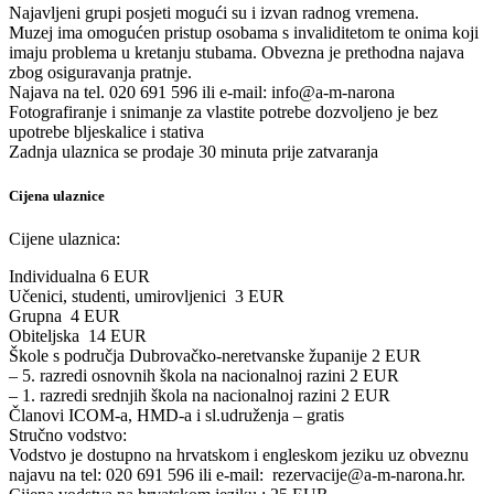
Najavljeni grupi posjeti mogući su i izvan radnog vremena.
Muzej ima omogućen pristup osobama s invaliditetom te onima koji
imaju problema u kretanju stubama. Obvezna je prethodna najava
zbog osiguravanja pratnje.
Najava na tel. 020 691 596 ili e-mail: info@a-m-narona
Fotografiranje i snimanje za vlastite potrebe dozvoljeno je bez
upotrebe bljeskalice i stativa
Zadnja ulaznica se prodaje 30 minuta prije zatvaranja
Cijena ulaznice
Cijene ulaznica:
Individualna 6 EUR
Učenici, studenti, umirovljenici 3 EUR
Grupna 4 EUR
Obiteljska 14 EUR
Škole s područja Dubrovačko-neretvanske županije 2 EUR
– 5. razredi osnovnih škola na nacionalnoj razini 2 EUR
– 1. razredi srednjih škola na nacionalnoj razini 2 EUR
Članovi ICOM-a, HMD-a i sl.udruženja – gratis
Stručno vodstvo:
Vodstvo je dostupno na hrvatskom i engleskom jeziku uz obveznu
najavu na tel: 020 691 596 ili e-mail: rezervacije@a-m-narona.hr.