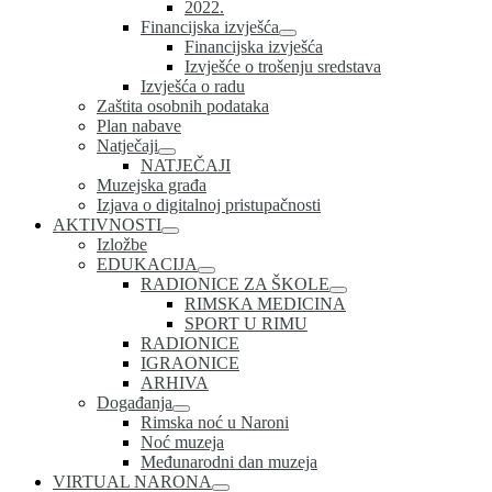
2022.
Financijska izvješća
Financijska izvješća
Izvješće o trošenju sredstava
Izvješća o radu
Zaštita osobnih podataka
Plan nabave
Natječaji
NATJEČAJI
Muzejska građa
Izjava o digitalnoj pristupačnosti
AKTIVNOSTI
Izložbe
EDUKACIJA
RADIONICE ZA ŠKOLE
RIMSKA MEDICINA
SPORT U RIMU
RADIONICE
IGRAONICE
ARHIVA
Događanja
Rimska noć u Naroni
Noć muzeja
Međunarodni dan muzeja
VIRTUAL NARONA