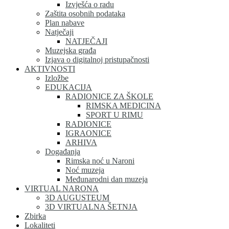
Izvješća o radu
Zaštita osobnih podataka
Plan nabave
Natječaji
NATJEČAJI
Muzejska građa
Izjava o digitalnoj pristupačnosti
AKTIVNOSTI
Izložbe
EDUKACIJA
RADIONICE ZA ŠKOLE
RIMSKA MEDICINA
SPORT U RIMU
RADIONICE
IGRAONICE
ARHIVA
Događanja
Rimska noć u Naroni
Noć muzeja
Međunarodni dan muzeja
VIRTUAL NARONA
3D AUGUSTEUM
3D VIRTUALNA ŠETNJA
Zbirka
Lokaliteti