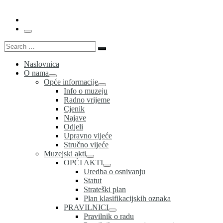
Menu
Search
Search
…
Naslovnica
O nama
Opće informacije
Info o muzeju
Radno vrijeme
Cjenik
Najave
Odjeli
Upravno vijeće
Stručno vijeće
Muzejski akti
OPĆI AKTI
Uredba o osnivanju
Statut
Strateški plan
Plan klasifikacijskih oznaka
PRAVILNICI
Pravilnik o radu