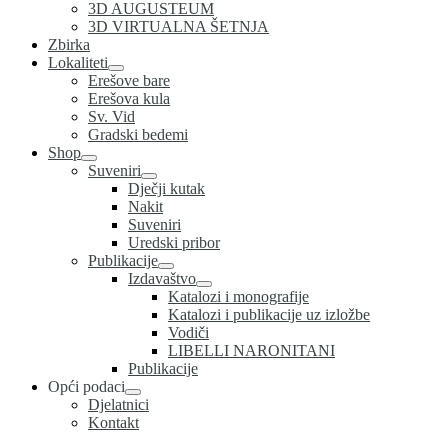
3D AUGUSTEUM
3D VIRTUALNA ŠETNJA
Zbirka
Lokaliteti
Erešove bare
Erešova kula
Sv. Vid
Gradski bedemi
Shop
Suveniri
Dječji kutak
Nakit
Suveniri
Uredski pribor
Publikacije
Izdavaštvo
Katalozi i monografije
Katalozi i publikacije uz izložbe
Vodiči
LIBELLI NARONITANI
Publikacije
Opći podaci
Djelatnici
Kontakt