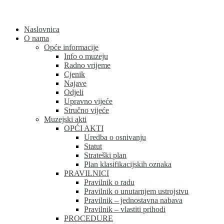
Skip
to
content
Naslovnica
O nama
Opće informacije
Info o muzeju
Radno vrijeme
Cjenik
Najave
Odjeli
Upravno vijeće
Stručno vijeće
Muzejski akti
OPĆI AKTI
Uredba o osnivanju
Statut
Strateški plan
Plan klasifikacijskih oznaka
PRAVILNICI
Pravilnik o radu
Pravilnik o unutarnjem ustrojstvu
Pravilnik – jednostavna nabava
Pravilnik – vlastiti prihodi
PROCEDURE