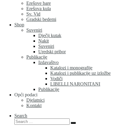
Erešove bare
Erešova kula
Sv. Vid
Gradski bedemi
Shop
Suveniri
Dječji kutak
Nakit
Suveniri
Uredski pribor
Publikacije
Izdavaštvo
Katalozi i monografije
Katalozi i publikacije uz izložbe
Vodiči
LIBELLI NARONITANI
Publikacije
Opći podaci
Djelatnici
Kontakt
Search
Search
Search
…