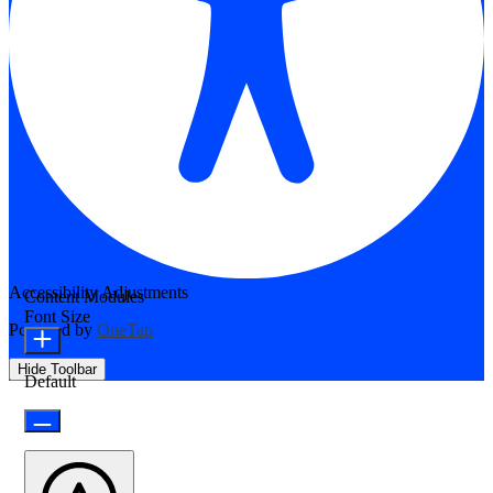
Accessibility Adjustments
Content Modules
Font Size
Powered by
OneTap
Hide Toolbar
Default