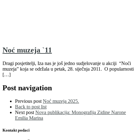
Noć muzeja `11
Dragi posjetitelji, Iza nas je još jedno sudjelovanje u akciji “Noći
muzeja” koja se održala u petak, 28. siječnja 2011. O popularnosti
[…]
Post navigation
Previous post
Noć muzeja 2025.
Back to post list
Next post
Nova publikacija: Monografija Zidine Narone
Emilia Marina
Kontakt podaci