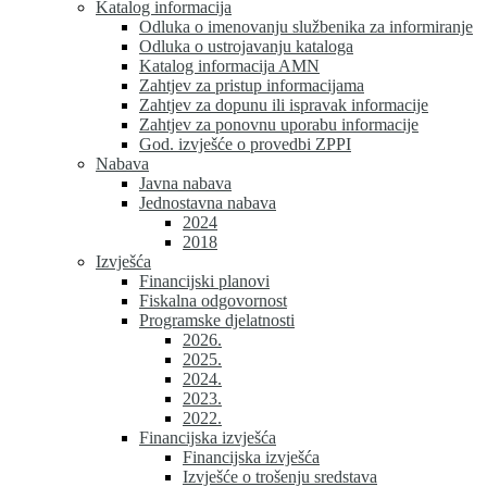
Katalog informacija
Odluka o imenovanju službenika za informiranje
Odluka o ustrojavanju kataloga
Katalog informacija AMN
Zahtjev za pristup informacijama
Zahtjev za dopunu ili ispravak informacije
Zahtjev za ponovnu uporabu informacije
God. izvješće o provedbi ZPPI
Nabava
Javna nabava
Jednostavna nabava
2024
2018
Izvješća
Financijski planovi
Fiskalna odgovornost
Programske djelatnosti
2026.
2025.
2024.
2023.
2022.
Financijska izvješća
Financijska izvješća
Izvješće o trošenju sredstava