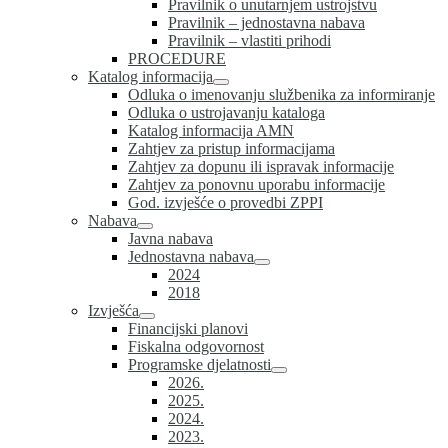
Pravilnik o unutarnjem ustrojstvu
Pravilnik – jednostavna nabava
Pravilnik – vlastiti prihodi
PROCEDURE
Katalog informacija
Odluka o imenovanju službenika za informiranje
Odluka o ustrojavanju kataloga
Katalog informacija AMN
Zahtjev za pristup informacijama
Zahtjev za dopunu ili ispravak informacije
Zahtjev za ponovnu uporabu informacije
God. izvješće o provedbi ZPPI
Nabava
Javna nabava
Jednostavna nabava
2024
2018
Izvješća
Financijski planovi
Fiskalna odgovornost
Programske djelatnosti
2026.
2025.
2024.
2023.