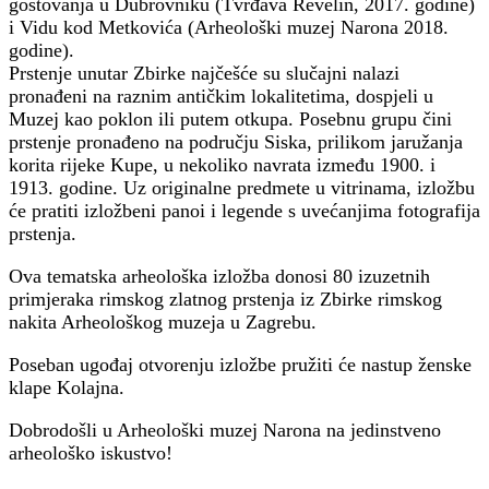
gostovanja u Dubrovniku (Tvrđava Revelin, 2017. godine)
i Vidu kod Metkovića (Arheološki muzej Narona 2018.
godine).
Prstenje unutar Zbirke najčešće su slučajni nalazi
pronađeni na raznim antičkim lokalitetima, dospjeli u
Muzej kao poklon ili putem otkupa. Posebnu grupu čini
prstenje pronađeno na području Siska, prilikom jaružanja
korita rijeke Kupe, u nekoliko navrata između 1900. i
1913. godine. Uz originalne predmete u vitrinama, izložbu
će pratiti izložbeni panoi i legende s uvećanjima fotografija
prstenja.
Ova tematska arheološka izložba donosi 80 izuzetnih
primjeraka rimskog zlatnog prstenja iz Zbirke rimskog
nakita Arheološkog muzeja u Zagrebu.
Poseban ugođaj otvorenju izložbe pružiti će nastup ženske
klape Kolajna.
Dobrodošli u Arheološki muzej Narona na jedinstveno
arheološko iskustvo!