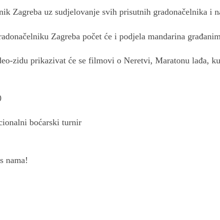
nik Zagreba uz sudjelovanje svih prisutnih gradonačelnika i n
adonačelniku Zagreba počet će i podjela mandarina građani
ideo-zidu prikazivat će se filmovi o Neretvi, Maratonu lađa, k
0
cionalni boćarski turnir
 s nama!