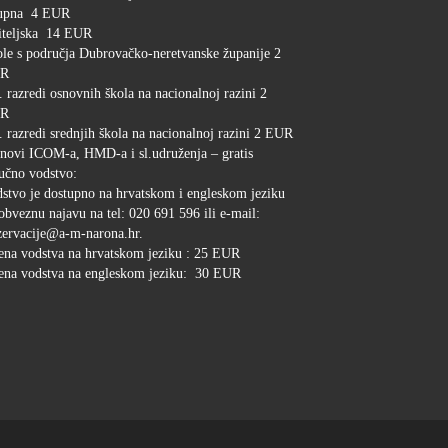
upna 4 EUR
iteljska 14 EUR
le s područja Dubrovačko-neretvanske županije 2
R
. razredi osnovnih škola na nacionalnoj razini 2
R
. razredi srednjih škola na nacionalnoj razini 2 EUR
novi ICOM-a, HMD-a i sl.udruženja – gratis
učno vodstvo:
stvo je dostupno na hrvatskom i engleskom jeziku
obveznu najavu na tel: 020 691 596 ili e-mail:
ervacije@a-m-narona.hr.
ena vodstva na hrvatskom jeziku : 25 EUR
ena vodstva na engleskom jeziku: 30 EUR