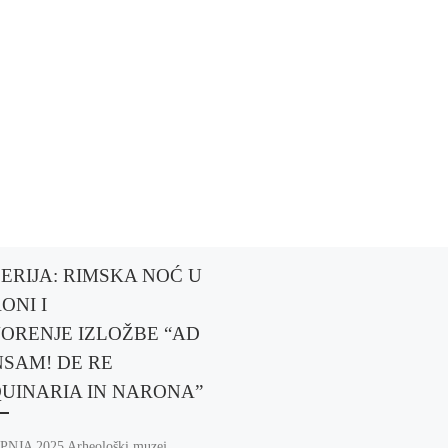
ERIJA: RIMSKA NOĆ U
ONI I
ORENJE IZLOŽBE “AD
SAM! DE RE
UINARIA IN NARONA”
PNJA 2025 Arheološki muzej