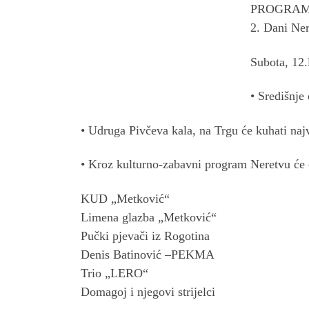
PROGRA
2. Dani Ne
Subota, 12.
• Središnje
• Udruga Pivčeva kala, na Trgu će kuhati najve
• Kroz kulturno-zabavni program Neretvu će o
KUD „Metković“
Limena glazba „Metković“
Pučki pjevači iz Rogotina
Denis Batinović –PEKMA
Trio „LERO“
Domagoj i njegovi strijelci