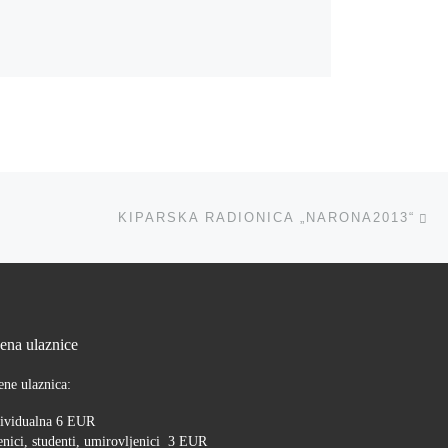
Ne
KIPARSKA RADIONICA „NARONA2013“
jena ulaznice
ene ulaznica:
ividualna 6 EUR
nici, studenti, umirovljenici 3 EUR