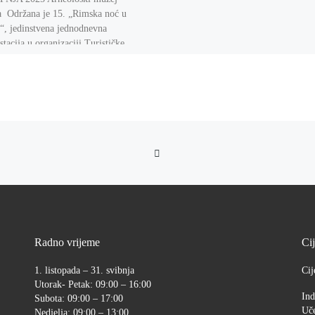
 Održana je 15. „Rimska noć u
“, jedinstvena jednodnevna
tacija u organizaciji Turističke
ice grada Metkovića i Arheološkog
a […]
BACK TO POST LIST
Radno vrijeme
Ci
1. listopada – 31. svibnja
Cij
Utorak- Petak: 09:00 – 16:00
Ind
Subota: 09:00 – 17:00
Uče
Nedjelja: 09:00 – 13:00