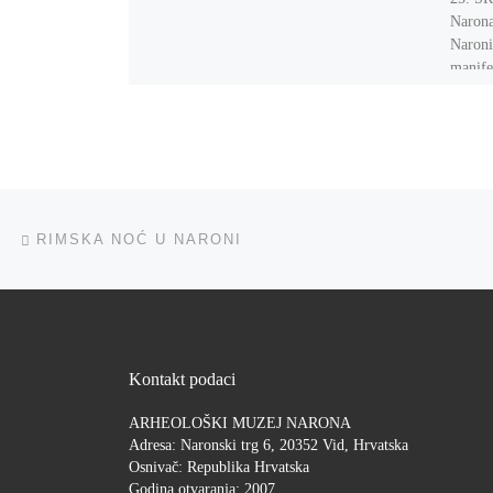
Narona
Naroni
manifes
zajedn
muzej
Post navigation
Previous post
RIMSKA NOĆ U NARONI
Kontakt podaci
ARHEOLOŠKI MUZEJ NARONA
Adresa: Naronski trg 6, 20352 Vid, Hrvatska
Osnivač: Republika Hrvatska
Godina otvaranja: 2007.