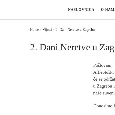
Skip to content
NASLOVNICA
O NAM
Home
»
Vijesti
»
2. Dani Neretve u Zagrebu
2. Dani Neretve u Za
Poštovani,
Arheološki 
će se održa
u Zagrebu i
naše suveni
Donosimo i