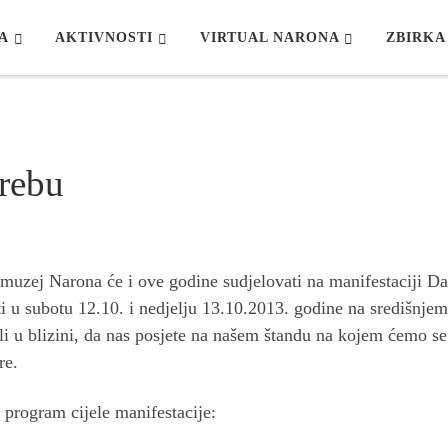
A
AKTIVNOSTI
VIRTUAL NARONA
ZBIRKA
grebu
muzej Narona će i ove godine sudjelovati na manifestaciji Da
ti u subotu 12.10. i nedjelju 13.10.2013. godine na središnje
li u blizini, da nas posjete na našem štandu na kojem ćemo se p
re.
 program cije
le manifestacije: