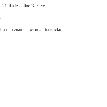
ačelnika iz doline Neretve
ma
ulturnim znamenitostima i turističkim