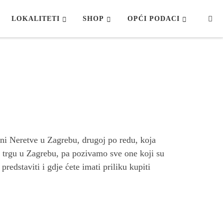
Se
LOKALITETI
SHOP
OPĆI PODACI
ni Neretve u Zagrebu, drugoj po redu, koja
m trgu u Zagrebu, pa pozivamo sve one koji su
redstaviti i gdje ćete imati priliku kupiti