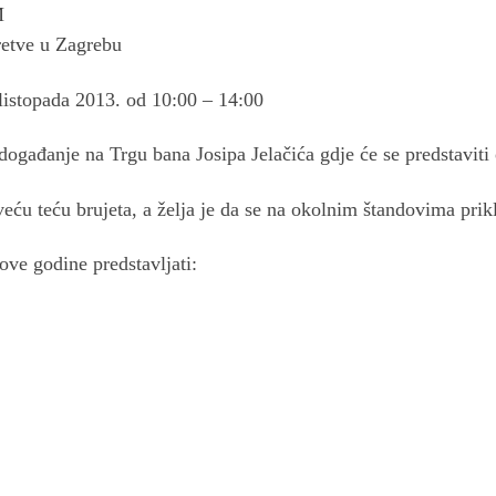
M
retve u Zagrebu
listopada 2013. od 10:00 – 14:00
 događanje na Trgu bana Josipa Jelačića gdje će se predstaviti 
ću teću brujeta, a želja je da se na okolnim štandovima priklju
ve godine predstavljati: