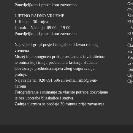
Gr
Ponedjeljkom i praznikom zatvoreno
Ob
LJETNO RADNO VRIJEME
Ško
1. lipnja – 30. rujna
EU
Utorak – Nedjelja: 09:00 – 19:00
– 5
Ponedjeljkom i praznikom zatvoreno
EU
– 1
Najavljeni grupi posjeti mogući su i izvan radnog
Čla
vremena.
Str
Muzej ima omogućen pristup osobama s invaliditetom
Vod
te onima koji imaju problema u kretanju stubama.
uz 
Obvezna je prethodna najava zbog osiguravanja
rez
pratnje.
Cij
Najava na tel. 020 691 596 ili e-mail: info@a-m-
Cij
narona
Fotografiranje i snimanje za vlastite potrebe dozvoljeno
je bez upotrebe bljeskalice i stativa
Zadnja ulaznica se prodaje 30 minuta prije zatvaranja