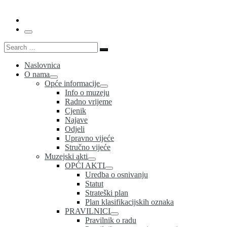
Menu
Search
Search
…
Naslovnica
O nama
Opće informacije
Info o muzeju
Radno vrijeme
Cjenik
Najave
Odjeli
Upravno vijeće
Stručno vijeće
Muzejski akti
OPĆI AKTI
Uredba o osnivanju
Statut
Strateški plan
Plan klasifikacijskih oznaka
PRAVILNICI
Pravilnik o radu