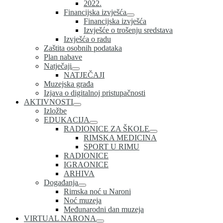
2022.
Financijska izvješća
Financijska izvješća
Izvješće o trošenju sredstava
Izvješća o radu
Zaštita osobnih podataka
Plan nabave
Natječaji
NATJEČAJI
Muzejska građa
Izjava o digitalnoj pristupačnosti
AKTIVNOSTI
Izložbe
EDUKACIJA
RADIONICE ZA ŠKOLE
RIMSKA MEDICINA
SPORT U RIMU
RADIONICE
IGRAONICE
ARHIVA
Događanja
Rimska noć u Naroni
Noć muzeja
Međunarodni dan muzeja
VIRTUAL NARONA