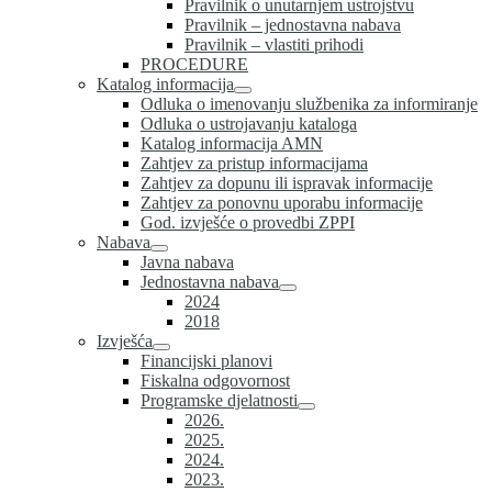
Pravilnik o unutarnjem ustrojstvu
Pravilnik – jednostavna nabava
Pravilnik – vlastiti prihodi
PROCEDURE
Katalog informacija
Odluka o imenovanju službenika za informiranje
Odluka o ustrojavanju kataloga
Katalog informacija AMN
Zahtjev za pristup informacijama
Zahtjev za dopunu ili ispravak informacije
Zahtjev za ponovnu uporabu informacije
God. izvješće o provedbi ZPPI
Nabava
Javna nabava
Jednostavna nabava
2024
2018
Izvješća
Financijski planovi
Fiskalna odgovornost
Programske djelatnosti
2026.
2025.
2024.
2023.