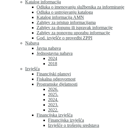
Katalog informacija
Odluka o imenovanju službenika za informiranje
Odluka o ustrojavanju kataloga
Katalog informacija AMN
Zahtjev za pristup informacijama
Zahtjev za dopunu ili ispravak informacije
Zahtjev za ponovnu uporabu informacije
God. izvješće o provedbi ZPPI
Nabava
Javna nabava
Jednostavna nabava
2024
2018
Izvješća
Financijski planovi
Fiskalna odgovornost
Programske djelatnosti
2026.
2025.
2024.
2023.
2022.
Financijska izvješća
Financijska izvješća
Izvješće o trošenju sredstava