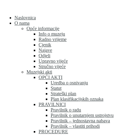
Skip
to
content
Naslovnica
O nama
Opće informacije
Info o muzeju
Radno vrijeme
Cjenik
Najave
Odjeli
Upravno vijeće
Stručno vijeće
Muzejski akti
OPĆI AKTI
Uredba o osnivanju
Statut
Strateški plan
Plan klasifikacijskih oznaka
PRAVILNICI
Pravilnik o radu
Pravilnik o unutarnjem ustrojstvu
Pravilnik – jednostavna nabava
Pravilnik – vlastiti prihodi
PROCEDURE