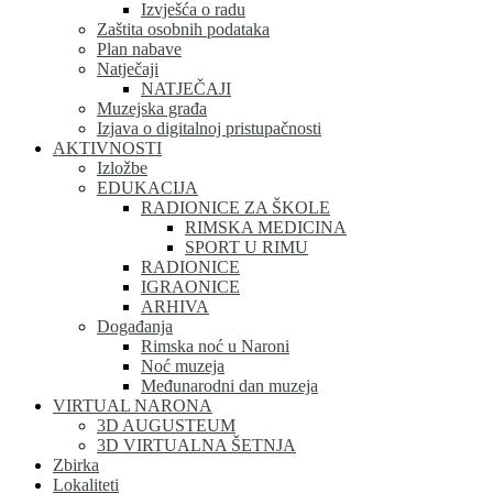
Izvješća o radu
Zaštita osobnih podataka
Plan nabave
Natječaji
NATJEČAJI
Muzejska građa
Izjava o digitalnoj pristupačnosti
AKTIVNOSTI
Izložbe
EDUKACIJA
RADIONICE ZA ŠKOLE
RIMSKA MEDICINA
SPORT U RIMU
RADIONICE
IGRAONICE
ARHIVA
Događanja
Rimska noć u Naroni
Noć muzeja
Međunarodni dan muzeja
VIRTUAL NARONA
3D AUGUSTEUM
3D VIRTUALNA ŠETNJA
Zbirka
Lokaliteti