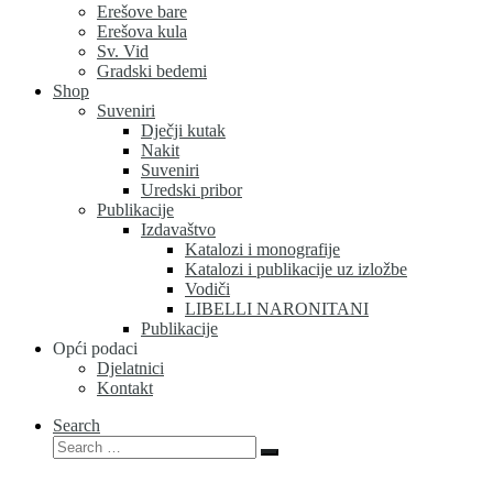
Erešove bare
Erešova kula
Sv. Vid
Gradski bedemi
Shop
Suveniri
Dječji kutak
Nakit
Suveniri
Uredski pribor
Publikacije
Izdavaštvo
Katalozi i monografije
Katalozi i publikacije uz izložbe
Vodiči
LIBELLI NARONITANI
Publikacije
Opći podaci
Djelatnici
Kontakt
Search
Search
Search
…