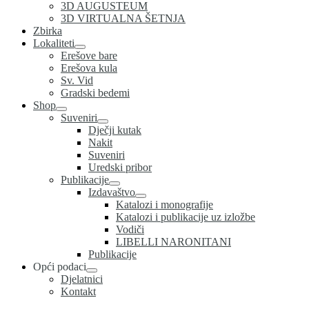
3D AUGUSTEUM
3D VIRTUALNA ŠETNJA
Zbirka
Lokaliteti
Erešove bare
Erešova kula
Sv. Vid
Gradski bedemi
Shop
Suveniri
Dječji kutak
Nakit
Suveniri
Uredski pribor
Publikacije
Izdavaštvo
Katalozi i monografije
Katalozi i publikacije uz izložbe
Vodiči
LIBELLI NARONITANI
Publikacije
Opći podaci
Djelatnici
Kontakt