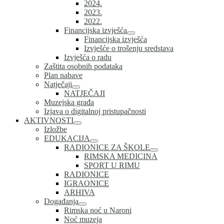
2024.
2023.
2022.
Financijska izvješća
Financijska izvješća
Izvješće o trošenju sredstava
Izvješća o radu
Zaštita osobnih podataka
Plan nabave
Natječaji
NATJEČAJI
Muzejska građa
Izjava o digitalnoj pristupačnosti
AKTIVNOSTI
Izložbe
EDUKACIJA
RADIONICE ZA ŠKOLE
RIMSKA MEDICINA
SPORT U RIMU
RADIONICE
IGRAONICE
ARHIVA
Događanja
Rimska noć u Naroni
Noć muzeja