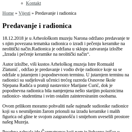
Kontakt
Home
»
Vijesti
»
Predavanje i radionica
Predavanje i radionica
18.12.2018 je u Arheološkom muzeju Narona održano predavanje te
s njim povezana tematska radionica o izradi i pečenju keramike na
neolitički način.Radionica je održana u sklopu zatvaranja izložbe
„Izrada i pečenje keramike na neolitički način“.
Autor izložbe, viši kustos Arheloškog muzeja Istre Romuald
Zlatunić , održao je predavanje i vodio dvije radionice koje su se
održale u jutarnjem i popodnevnom terminu. U jutarnjem terminu na
radionici su sudjelovali učenici trećeg razreda Osnovne škole
Stjepana Radića u pratnji nastavnice Marijane Curić, dok je
popodnevna radionica bila namjenjena nešto starijim polaznicima
radionice- studentima i svim ostalim zainteresiranim osobama.
Ovom prilikom moramo pohvaliti naše najmađe sudionike radionice
koji su s nesmiljenim žarom prionuli na izradu keramike i malih
figurica od gline te svojom zaigranošću i smijehom uveselili prostore
našeg Muzeja.
Posebna zahvala ide Čazmatransu koji nam je ljubazno izišao u