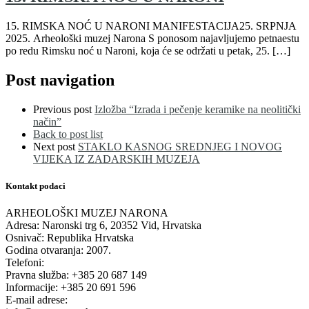
15. RIMSKA NOĆ U NARONI MANIFESTACIJA25. SRPNJA
2025. Arheološki muzej Narona S ponosom najavljujemo petnaestu
po redu Rimsku noć u Naroni, koja će se održati u petak, 25. […]
Post navigation
Previous post
Izložba “Izrada i pečenje keramike na neolitički
način”
Back to post list
Next post
STAKLO KASNOG SREDNJEG I NOVOG
VIJEKA IZ ZADARSKIH MUZEJA
Kontakt podaci
ARHEOLOŠKI MUZEJ NARONA
Adresa: Naronski trg 6, 20352 Vid, Hrvatska
Osnivač: Republika Hrvatska
Godina otvaranja: 2007.
Telefoni:
Pravna služba: +385 20 687 149
Informacije: +385 20 691 596
E-mail adrese: