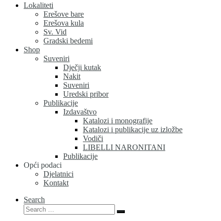
Lokaliteti
Erešove bare
Erešova kula
Sv. Vid
Gradski bedemi
Shop
Suveniri
Dječji kutak
Nakit
Suveniri
Uredski pribor
Publikacije
Izdavaštvo
Katalozi i monografije
Katalozi i publikacije uz izložbe
Vodiči
LIBELLI NARONITANI
Publikacije
Opći podaci
Djelatnici
Kontakt
Search
Search
Search