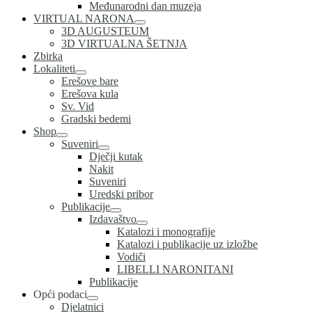
Međunarodni dan muzeja
VIRTUAL NARONA
3D AUGUSTEUM
3D VIRTUALNA ŠETNJA
Zbirka
Lokaliteti
Erešove bare
Erešova kula
Sv. Vid
Gradski bedemi
Shop
Suveniri
Dječji kutak
Nakit
Suveniri
Uredski pribor
Publikacije
Izdavaštvo
Katalozi i monografije
Katalozi i publikacije uz izložbe
Vodiči
LIBELLI NARONITANI
Publikacije
Opći podaci
Djelatnici