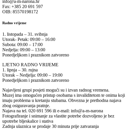
info@a-m-narona.hr
Fax: +385 20 691 597
OIB: 85570198172
Radno vrijeme
1. listopada – 31. svibnja
Utorak- Petak: 09:00 – 16:00
Subota: 09:00 – 17:00
Nedjelja: 09:00 – 13:00
Ponedjeljkom i praznikom zatvoreno
LJETNO RADNO VRIJEME
1. lipnja – 30. rujna
Utorak – Nedjelja: 09:00 – 19:00
Ponedjeljkom i praznikom zatvoreno
Najavljeni grupi posjeti mogući su i izvan radnog vremena.
Muzej ima omogućen pristup osobama s invaliditetom te onima koji
imaju problema u kretanju stubama. Obvezna je prethodna najava
zbog osiguravanja pratnje.
Najava na tel. 020 691 596 ili e-mail: info@a-m-narona
Fotografiranje i snimanje za vlastite potrebe dozvoljeno je bez
upotrebe bljeskalice i stativa
Zadnja ulaznica se prodaje 30 minuta prije zatvaranja