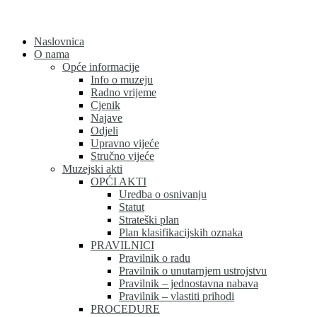
Skip
to
content
Naslovnica
O nama
Opće informacije
Info o muzeju
Radno vrijeme
Cjenik
Najave
Odjeli
Upravno vijeće
Stručno vijeće
Muzejski akti
OPĆI AKTI
Uredba o osnivanju
Statut
Strateški plan
Plan klasifikacijskih oznaka
PRAVILNICI
Pravilnik o radu
Pravilnik o unutarnjem ustrojstvu
Pravilnik – jednostavna nabava
Pravilnik – vlastiti prihodi
PROCEDURE