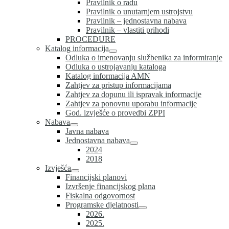
Pravilnik o radu
Pravilnik o unutarnjem ustrojstvu
Pravilnik – jednostavna nabava
Pravilnik – vlastiti prihodi
PROCEDURE
Katalog informacija
Odluka o imenovanju službenika za informiranje
Odluka o ustrojavanju kataloga
Katalog informacija AMN
Zahtjev za pristup informacijama
Zahtjev za dopunu ili ispravak informacije
Zahtjev za ponovnu uporabu informacije
God. izvješće o provedbi ZPPI
Nabava
Javna nabava
Jednostavna nabava
2024
2018
Izvješća
Financijski planovi
Izvršenje financijskog plana
Fiskalna odgovornost
Programske djelatnosti
2026.
2025.