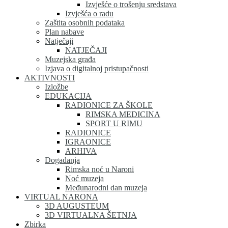
Izvješće o trošenju sredstava
Izvješća o radu
Zaštita osobnih podataka
Plan nabave
Natječaji
NATJEČAJI
Muzejska građa
Izjava o digitalnoj pristupačnosti
AKTIVNOSTI
Izložbe
EDUKACIJA
RADIONICE ZA ŠKOLE
RIMSKA MEDICINA
SPORT U RIMU
RADIONICE
IGRAONICE
ARHIVA
Događanja
Rimska noć u Naroni
Noć muzeja
Međunarodni dan muzeja
VIRTUAL NARONA
3D AUGUSTEUM
3D VIRTUALNA ŠETNJA
Zbirka