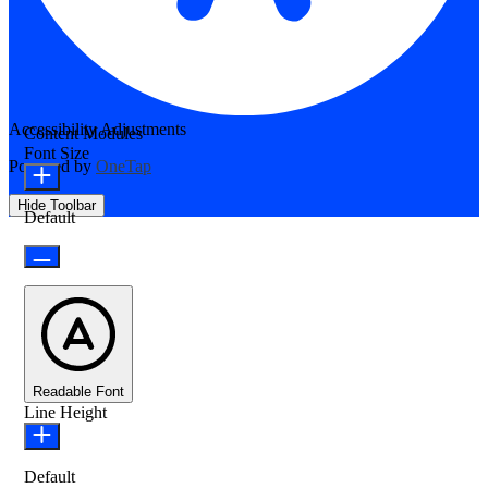
Accessibility Adjustments
Content Modules
Font Size
Powered by
OneTap
Hide Toolbar
Default
Readable Font
Line Height
Default