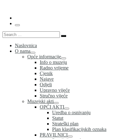
…
Menu
Search
Search
…
Naslovnica
O nama
Opće informacije
Info o muzeju
Radno vrijeme
Cjenik
Najave
Odjeli
Upravno vijeće
Stručno vijeće
Muzejski akti
OPĆI AKTI
Uredba o osnivanju
Statut
Strateški plan
Plan klasifikacijskih oznaka
PRAVILNICI