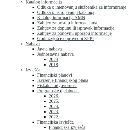
Katalog informacija
Odluka o imenovanju službenika za informiranje
Odluka o ustrojavanju kataloga
Katalog informacija AMN
Zahtjev za pristup informacijama
Zahtjev za dopunu ili ispravak informacije
Zahtjev za ponovnu uporabu informacije
God. izvješće o provedbi ZPPI
Nabava
Javna nabava
Jednostavna nabava
2024
2018
Izvješća
Financijski planovi
Izvršenje financijskog plana
Fiskalna odgovornost
Programske djelatnosti
2026.
2025.
2024.
2023.
2022.
Financijska izvješća
Financijska izvješća