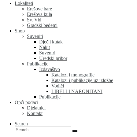
Lokaliteti
Erešove bare
Erešova kula
Sv. Vid
Gradski bedemi
Shop
Suveniri
Dječji kutak
Nakit
Suveniri
Uredski pribor
Publikacije
Izdavaštvo
Katalozi i monografije
Katalozi i publikacije uz izložbe
Vodiči
LIBELLI NARONITANI
Publikacije
Opći podaci
Djelatnici
Kontakt
Search
Search
Search