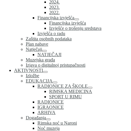
2024.
2023.
2022.
Financijska izvješća
Financijska izvješća
Izvješće o trošenju sredstava
Izvješća o radu
Zaštita osobnih podataka
Plan nabave
Natječaji
NATJEČAJI
Muzejska građa
Izjava o digitalnoj pristupačnosti
AKTIVNOSTI
Izložbe
EDUKACIJA
RADIONICE ZA ŠKOLE
RIMSKA MEDICINA
SPORT U RIMU
RADIONICE
IGRAONICE
ARHIVA
Događanja
Rimska noć u Naroni
Noć muzeja