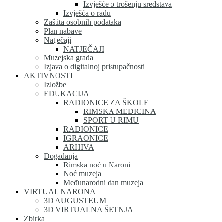
Izvješće o trošenju sredstava
Izvješća o radu
Zaštita osobnih podataka
Plan nabave
Natječaji
NATJEČAJI
Muzejska građa
Izjava o digitalnoj pristupačnosti
AKTIVNOSTI
Izložbe
EDUKACIJA
RADIONICE ZA ŠKOLE
RIMSKA MEDICINA
SPORT U RIMU
RADIONICE
IGRAONICE
ARHIVA
Događanja
Rimska noć u Naroni
Noć muzeja
Međunarodni dan muzeja
VIRTUAL NARONA
3D AUGUSTEUM
3D VIRTUALNA ŠETNJA
Zbirka