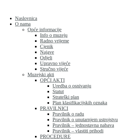
Skip
to
content
Naslovnica
O nama
Opće informacije
Info o muzeju
Radno vrijeme
Cjenik
Najave
Odjeli
Upravno vijeće
Stručno vijeće
Muzejski akti
OPĆI AKTI
Uredba o osnivanju
Statut
Strateški plan
Plan klasifikacijskih oznaka
PRAVILNICI
Pravilnik o radu
Pravilnik o unutarnjem ustrojstvu
Pravilnik – jednostavna nabava
Pravilnik – vlastiti prihodi
PROCEDURE