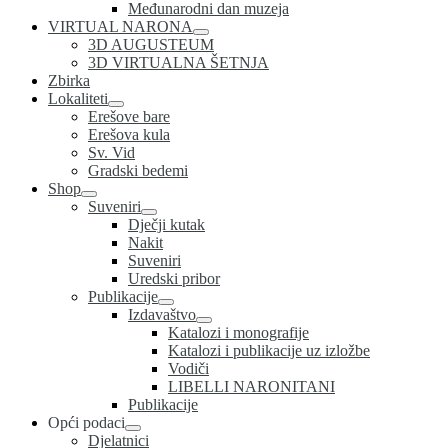
Međunarodni dan muzeja
VIRTUAL NARONA
3D AUGUSTEUM
3D VIRTUALNA ŠETNJA
Zbirka
Lokaliteti
Erešove bare
Erešova kula
Sv. Vid
Gradski bedemi
Shop
Suveniri
Dječji kutak
Nakit
Suveniri
Uredski pribor
Publikacije
Izdavaštvo
Katalozi i monografije
Katalozi i publikacije uz izložbe
Vodiči
LIBELLI NARONITANI
Publikacije
Opći podaci
Djelatnici