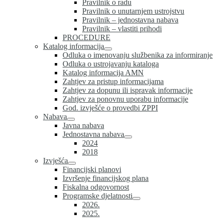
Pravilnik o radu
Pravilnik o unutarnjem ustrojstvu
Pravilnik – jednostavna nabava
Pravilnik – vlastiti prihodi
PROCEDURE
Katalog informacija
Odluka o imenovanju službenika za informiranje
Odluka o ustrojavanju kataloga
Katalog informacija AMN
Zahtjev za pristup informacijama
Zahtjev za dopunu ili ispravak informacije
Zahtjev za ponovnu uporabu informacije
God. izvješće o provedbi ZPPI
Nabava
Javna nabava
Jednostavna nabava
2024
2018
Izvješća
Financijski planovi
Izvršenje financijskog plana
Fiskalna odgovornost
Programske djelatnosti
2026.
2025.