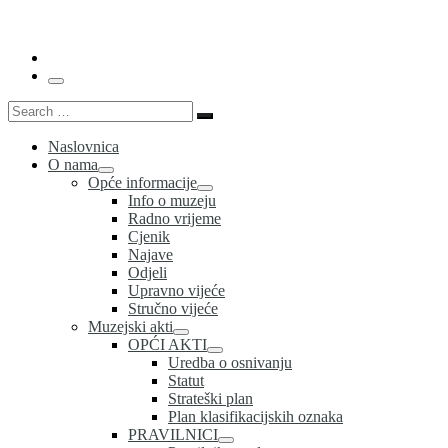
…
Menu
Search
Search
…
Naslovnica
O nama
Opće informacije
Info o muzeju
Radno vrijeme
Cjenik
Najave
Odjeli
Upravno vijeće
Stručno vijeće
Muzejski akti
OPĆI AKTI
Uredba o osnivanju
Statut
Strateški plan
Plan klasifikacijskih oznaka
PRAVILNICI