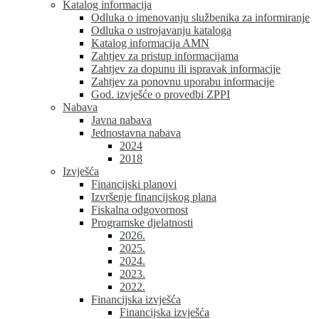
Katalog informacija
Odluka o imenovanju službenika za informiranje
Odluka o ustrojavanju kataloga
Katalog informacija AMN
Zahtjev za pristup informacijama
Zahtjev za dopunu ili ispravak informacije
Zahtjev za ponovnu uporabu informacije
God. izvješće o provedbi ZPPI
Nabava
Javna nabava
Jednostavna nabava
2024
2018
Izvješća
Financijski planovi
Izvršenje financijskog plana
Fiskalna odgovornost
Programske djelatnosti
2026.
2025.
2024.
2023.
2022.
Financijska izvješća
Financijska izvješća