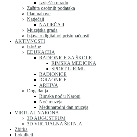
Izvješća o radu
Zaštita osobnih podataka
Plan nabave
Natječaji
NATJEČAJI
Muzejska građa
Izjava o digitalnoj pristupačnosti
AKTIVNOSTI
Izložbe
EDUKACIJA
RADIONICE ZA ŠKOLE
RIMSKA MEDICINA
SPORT U RIMU
RADIONICE
IGRAONICE
ARHIVA
Događanja
Rimska noć u Naroni
Noć muzeja
Međunarodni dan muzeja
VIRTUAL NARONA
3D AUGUSTEUM
3D VIRTUALNA ŠETNJA
Zbirka
Lokaliteti