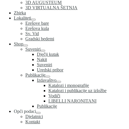
3D AUGUSTEUM
3D VIRTUALNA ŠETNJA
Zbirka
Lokaliteti
Erešove bare
Erešova kula
Sv. Vid
Gradski bedemi
Shop
Suveniri
Dječji kutak
Nakit
Suveniri
Uredski pribor
Publikacije
Izdavaštvo
Katalozi i monografije
Katalozi i publikacije uz izložbe
Vodiči
LIBELLI NARONITANI
Publikacije
Opći podaci
Djelatnici
Kontakt