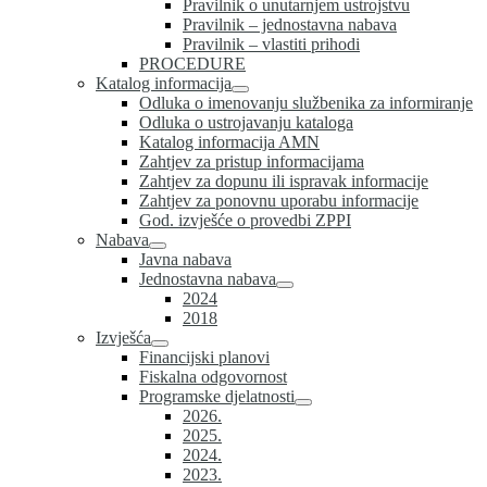
Pravilnik o unutarnjem ustrojstvu
Pravilnik – jednostavna nabava
Pravilnik – vlastiti prihodi
PROCEDURE
Katalog informacija
Odluka o imenovanju službenika za informiranje
Odluka o ustrojavanju kataloga
Katalog informacija AMN
Zahtjev za pristup informacijama
Zahtjev za dopunu ili ispravak informacije
Zahtjev za ponovnu uporabu informacije
God. izvješće o provedbi ZPPI
Nabava
Javna nabava
Jednostavna nabava
2024
2018
Izvješća
Financijski planovi
Fiskalna odgovornost
Programske djelatnosti
2026.
2025.
2024.
2023.