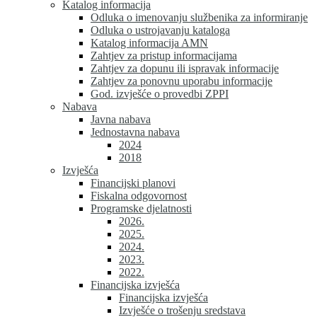
Katalog informacija
Odluka o imenovanju službenika za informiranje
Odluka o ustrojavanju kataloga
Katalog informacija AMN
Zahtjev za pristup informacijama
Zahtjev za dopunu ili ispravak informacije
Zahtjev za ponovnu uporabu informacije
God. izvješće o provedbi ZPPI
Nabava
Javna nabava
Jednostavna nabava
2024
2018
Izvješća
Financijski planovi
Fiskalna odgovornost
Programske djelatnosti
2026.
2025.
2024.
2023.
2022.
Financijska izvješća
Financijska izvješća
Izvješće o trošenju sredstava