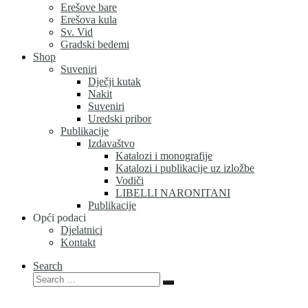
Erešove bare
Erešova kula
Sv. Vid
Gradski bedemi
Shop
Suveniri
Dječji kutak
Nakit
Suveniri
Uredski pribor
Publikacije
Izdavaštvo
Katalozi i monografije
Katalozi i publikacije uz izložbe
Vodiči
LIBELLI NARONITANI
Publikacije
Opći podaci
Djelatnici
Kontakt
Search
Search
Search
…