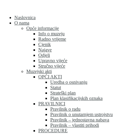
Skip
to
content
Naslovnica
O nama
Opće informacije
Info o muzeju
Radno vrijeme
Cjenik
Najave
Odjeli
Upravno vijeće
Stručno vijeće
Muzejski akti
OPĆI AKTI
Uredba o osnivanju
Statut
Strateški plan
Plan klasifikacijskih oznaka
PRAVILNICI
Pravilnik o radu
Pravilnik o unutarnjem ustrojstvu
Pravilnik – jednostavna nabava
Pravilnik – vlastiti prihodi
PROCEDURE