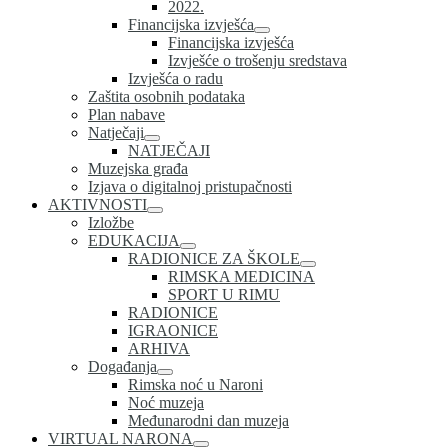
2022.
Financijska izvješća
Financijska izvješća
Izvješće o trošenju sredstava
Izvješća o radu
Zaštita osobnih podataka
Plan nabave
Natječaji
NATJEČAJI
Muzejska građa
Izjava o digitalnoj pristupačnosti
AKTIVNOSTI
Izložbe
EDUKACIJA
RADIONICE ZA ŠKOLE
RIMSKA MEDICINA
SPORT U RIMU
RADIONICE
IGRAONICE
ARHIVA
Događanja
Rimska noć u Naroni
Noć muzeja
Međunarodni dan muzeja
VIRTUAL NARONA