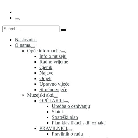
Menu
Search
Search
…
Naslovnica
O nama
Opće informacije
Info o muzeju
Radno vrijeme
Cjenik
Najave
Odjeli
Upravno vijeće
Stručno vijeće
Muzejski akti
OPĆI AKTI
Uredba o osnivanju
Statut
Strateški plan
Plan klasifikacijskih oznaka
PRAVILNICI
Pravilnik o radu