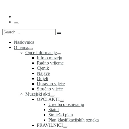
…
Menu
Search
Search
…
Naslovnica
O nama
Opće informacije
Info o muzeju
Radno vrijeme
Cjenik
Najave
Odjeli
Upravno vijeće
Stručno vijeće
Muzejski akti
OPĆI AKTI
Uredba o osnivanju
Statut
Strateški plan
Plan klasifikacijskih oznaka
PRAVILNICI