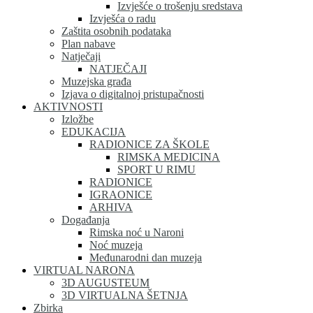
Izvješće o trošenju sredstava
Izvješća o radu
Zaštita osobnih podataka
Plan nabave
Natječaji
NATJEČAJI
Muzejska građa
Izjava o digitalnoj pristupačnosti
AKTIVNOSTI
Izložbe
EDUKACIJA
RADIONICE ZA ŠKOLE
RIMSKA MEDICINA
SPORT U RIMU
RADIONICE
IGRAONICE
ARHIVA
Događanja
Rimska noć u Naroni
Noć muzeja
Međunarodni dan muzeja
VIRTUAL NARONA
3D AUGUSTEUM
3D VIRTUALNA ŠETNJA
Zbirka