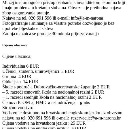
Muzej ima omogućen pristup osobama s invaliditetom te onima koji
imaju problema u kretanju stubama. Obvezna je prethodna najava
zbog osiguravanja pratnje.
Najava na tel. 020 691 596 ili e-mail: info@a-m-narona
Fotografiranje i snimanje za vlastite potrebe dozvoljeno je bez
upotrebe bljeskalice i stativa
Zadnja ulaznica se prodaje 30 minuta prije zatvaranja
Cijena ulaznice
Cijene ulaznica:
Individualna 6 EUR
Učenici, studenti, umirovljenici 3 EUR
Grupna 4 EUR
Obiteljska 14 EUR
Škole s područja Dubrovačko-neretvanske županije 2 EUR
– 5. razredi osnovnih škola na nacionalnoj razini 2 EUR
– 1. razredi srednjih škola na nacionalnoj razini 2 EUR
Članovi ICOM-a, HMD-a i sl.udruženja – gratis
Stručno vodstvo:
Vodstvo je dostupno na hrvatskom i engleskom jeziku uz obveznu
najavu na tel: 020 691 596 ili e-mail: rezervacije@a-m-narona.hr.
Cijena vodstva na hrvatskom jeziku : 25 EUR
Cijena vodstva na engleskom jeziku: 30 EUR