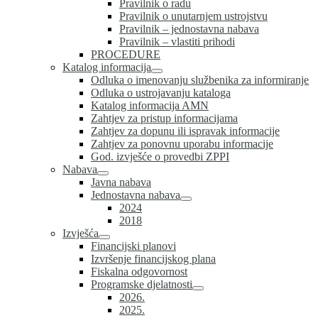
Pravilnik o radu
Pravilnik o unutarnjem ustrojstvu
Pravilnik – jednostavna nabava
Pravilnik – vlastiti prihodi
PROCEDURE
Katalog informacija
Odluka o imenovanju službenika za informiranje
Odluka o ustrojavanju kataloga
Katalog informacija AMN
Zahtjev za pristup informacijama
Zahtjev za dopunu ili ispravak informacije
Zahtjev za ponovnu uporabu informacije
God. izvješće o provedbi ZPPI
Nabava
Javna nabava
Jednostavna nabava
2024
2018
Izvješća
Financijski planovi
Izvršenje financijskog plana
Fiskalna odgovornost
Programske djelatnosti
2026.
2025.