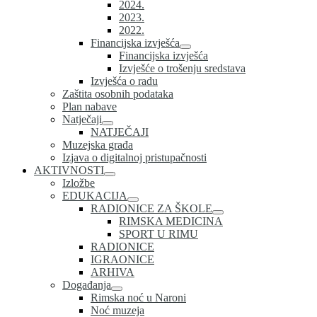
2024.
2023.
2022.
Financijska izvješća
Financijska izvješća
Izvješće o trošenju sredstava
Izvješća o radu
Zaštita osobnih podataka
Plan nabave
Natječaji
NATJEČAJI
Muzejska građa
Izjava o digitalnoj pristupačnosti
AKTIVNOSTI
Izložbe
EDUKACIJA
RADIONICE ZA ŠKOLE
RIMSKA MEDICINA
SPORT U RIMU
RADIONICE
IGRAONICE
ARHIVA
Događanja
Rimska noć u Naroni
Noć muzeja