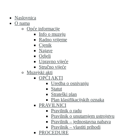
Skip
to
content
Naslovnica
O nama
Opće informacije
Info o muzeju
Radno vrijeme
Cjenik
Najave
Odjeli
Upravno vijeće
Stručno vijeće
Muzejski akti
OPĆI AKTI
Uredba o osnivanju
Statut
Strateški plan
Plan klasifikacijskih oznaka
PRAVILNICI
Pravilnik o radu
Pravilnik o unutarnjem ustrojstvu
Pravilnik – jednostavna nabava
Pravilnik – vlastiti prihodi
PROCEDURE