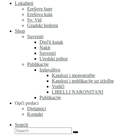
Lokaliteti
Erešove bare
Erešova kula
Sv. Vid
Gradski bedemi
Shop
Suveniri
Dječji kutak
Nakit
Suveniri
Uredski pribor
Publikacije
Izdavaštvo
Katalozi i monografije
Katalozi i publikacije uz izložbe
Vodiči
LIBELLI NARONITANI
Publikacije
Opći podaci
Djelatnici
Kontakt
Search
Search
Search