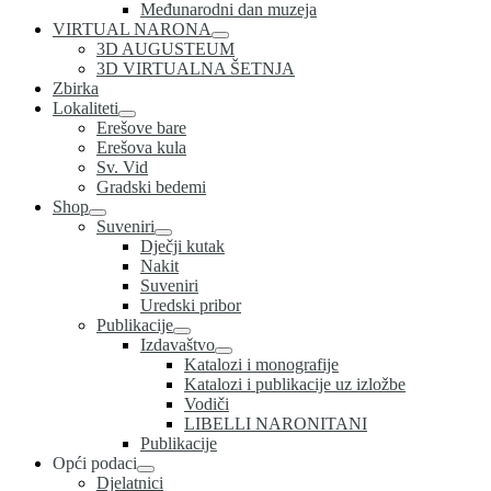
Međunarodni dan muzeja
VIRTUAL NARONA
3D AUGUSTEUM
3D VIRTUALNA ŠETNJA
Zbirka
Lokaliteti
Erešove bare
Erešova kula
Sv. Vid
Gradski bedemi
Shop
Suveniri
Dječji kutak
Nakit
Suveniri
Uredski pribor
Publikacije
Izdavaštvo
Katalozi i monografije
Katalozi i publikacije uz izložbe
Vodiči
LIBELLI NARONITANI
Publikacije
Opći podaci
Djelatnici