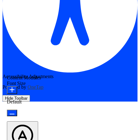
Accessibility Adjustments
Content Modules
Font Size
Powered by
OneTap
Hide Toolbar
Default