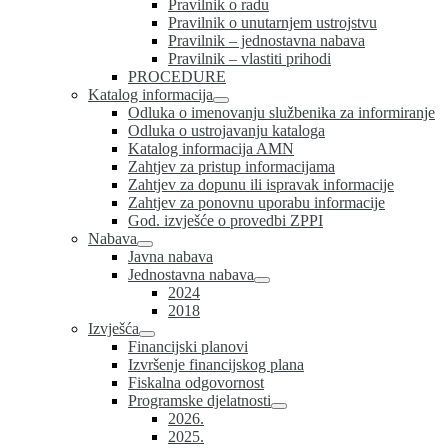
Pravilnik o radu
Pravilnik o unutarnjem ustrojstvu
Pravilnik – jednostavna nabava
Pravilnik – vlastiti prihodi
PROCEDURE
Katalog informacija
Odluka o imenovanju službenika za informiranje
Odluka o ustrojavanju kataloga
Katalog informacija AMN
Zahtjev za pristup informacijama
Zahtjev za dopunu ili ispravak informacije
Zahtjev za ponovnu uporabu informacije
God. izvješće o provedbi ZPPI
Nabava
Javna nabava
Jednostavna nabava
2024
2018
Izvješća
Financijski planovi
Izvršenje financijskog plana
Fiskalna odgovornost
Programske djelatnosti
2026.
2025.