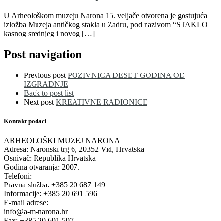
U Arheološkom muzeju Narona 15. veljače otvorena je gostujuća
izložba Muzeja antičkog stakla u Zadru, pod nazivom “STAKLO
kasnog srednjeg i novog […]
Post navigation
Previous post
POZIVNICA DESET GODINA OD
IZGRADNJE
Back to post list
Next post
KREATIVNE RADIONICE
Kontakt podaci
ARHEOLOŠKI MUZEJ NARONA
Adresa: Naronski trg 6, 20352 Vid, Hrvatska
Osnivač: Republika Hrvatska
Godina otvaranja: 2007.
Telefoni:
Pravna služba: +385 20 687 149
Informacije: +385 20 691 596
E-mail adrese:
info@a-m-narona.hr
Fax: +385 20 691 597