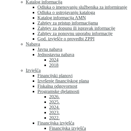
Katalog informacija
Odluka o imenovanju službenika za informiranje
Odluka o ustrojavanju kataloga
Katalog informacija AMN
Zahtjev za pristup informacijama
Zahtjev za dopunu ili ispravak informacije
Zahtjev za ponovnu uporabu informacije
God. izvješće o provedbi ZPPI
Nabava
Javna nabava
Jednostavna nabava
2024
2018
Izvješća
Financijski planovi
Izvršenje financijskog plana
Fiskalna odgovornost
Programske djelatnosti
2026.
2025.
2024.
2023.
2022.
Financijska izvješća
Financijska izvješća