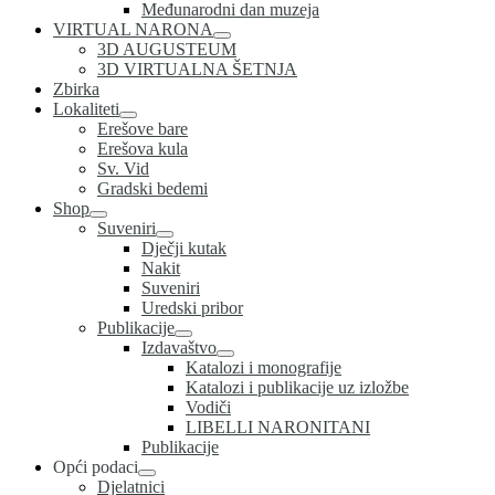
Međunarodni dan muzeja
VIRTUAL NARONA
3D AUGUSTEUM
3D VIRTUALNA ŠETNJA
Zbirka
Lokaliteti
Erešove bare
Erešova kula
Sv. Vid
Gradski bedemi
Shop
Suveniri
Dječji kutak
Nakit
Suveniri
Uredski pribor
Publikacije
Izdavaštvo
Katalozi i monografije
Katalozi i publikacije uz izložbe
Vodiči
LIBELLI NARONITANI
Publikacije
Opći podaci
Djelatnici