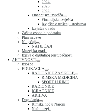
2024.
2023.
2022.
Financijska izvješća
Financijska izvješća
Izvješće o trošenju sredstava
Izvješća o radu
Zaštita osobnih podataka
Plan nabave
Natječaji
NATJEČAJI
Muzejska građa
Izjava o digitalnoj pristupačnosti
AKTIVNOSTI
Izložbe
EDUKACIJA
RADIONICE ZA ŠKOLE
RIMSKA MEDICINA
SPORT U RIMU
RADIONICE
IGRAONICE
ARHIVA
Događanja
Rimska noć u Naroni
Noć muzeja