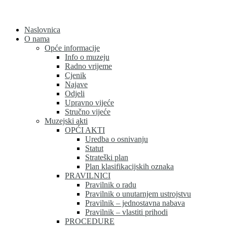
Skip
to
content
Naslovnica
O nama
Opće informacije
Info o muzeju
Radno vrijeme
Cjenik
Najave
Odjeli
Upravno vijeće
Stručno vijeće
Muzejski akti
OPĆI AKTI
Uredba o osnivanju
Statut
Strateški plan
Plan klasifikacijskih oznaka
PRAVILNICI
Pravilnik o radu
Pravilnik o unutarnjem ustrojstvu
Pravilnik – jednostavna nabava
Pravilnik – vlastiti prihodi
PROCEDURE