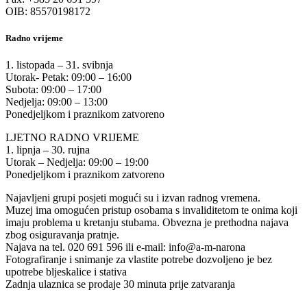
OIB: 85570198172
Radno vrijeme
1. listopada – 31. svibnja
Utorak- Petak: 09:00 – 16:00
Subota: 09:00 – 17:00
Nedjelja: 09:00 – 13:00
Ponedjeljkom i praznikom zatvoreno
LJETNO RADNO VRIJEME
1. lipnja – 30. rujna
Utorak – Nedjelja: 09:00 – 19:00
Ponedjeljkom i praznikom zatvoreno
Najavljeni grupi posjeti mogući su i izvan radnog vremena.
Muzej ima omogućen pristup osobama s invaliditetom te onima koji
imaju problema u kretanju stubama. Obvezna je prethodna najava
zbog osiguravanja pratnje.
Najava na tel. 020 691 596 ili e-mail: info@a-m-narona
Fotografiranje i snimanje za vlastite potrebe dozvoljeno je bez
upotrebe bljeskalice i stativa
Zadnja ulaznica se prodaje 30 minuta prije zatvaranja