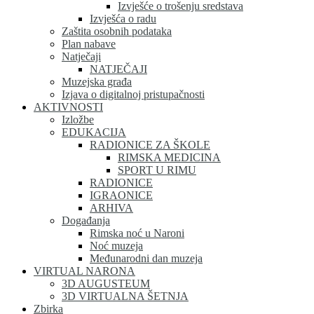
Izvješće o trošenju sredstava
Izvješća o radu
Zaštita osobnih podataka
Plan nabave
Natječaji
NATJEČAJI
Muzejska građa
Izjava o digitalnoj pristupačnosti
AKTIVNOSTI
Izložbe
EDUKACIJA
RADIONICE ZA ŠKOLE
RIMSKA MEDICINA
SPORT U RIMU
RADIONICE
IGRAONICE
ARHIVA
Događanja
Rimska noć u Naroni
Noć muzeja
Međunarodni dan muzeja
VIRTUAL NARONA
3D AUGUSTEUM
3D VIRTUALNA ŠETNJA
Zbirka