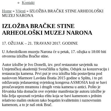
Kontakt
Home
»
Vijesti
»
IZLOŽBA BRAČKE STINE ARHEOLOŠKI
MUZEJ NARONA
IZLOŽBA BRAČKE STINE
ARHEOLOŠKI MUZEJ NARONA
17. OŽUJAK – 21. TRAVANJ 2017. GODINE
U Arheološkom muzeju Narona će u petak, 17. ožujka u 18:00 biti
otvorena izložba Bračke stine.
Autor izložbe je Ivo Donelli, izv. prof restaurator savjetnik na
Umjetničkoj akademiji Sveučilišta u Splitu, Odsjek za konzervaciju i
restauraciju kamena. Prvi put je ova izložba bila postavljena pod
naslovom Marmore Lavdata Bratia 2015 godine u Splitu, i to pri
održavanju jedanaestog svjetskog kongresa ASMOSIA koji se bavi
proučavanjem mramora i drugih vrsta kamena u antici. Pošto je
Hrvatska bila domaćin ove svjetske manifestacije autoru izložbe je
bila želja upoznati svjetsku elitu koja se bavi kamenom s jednim
relativno malim otokom tako bogatim kvalitetnim i raznovrsnim
kamenom, a to je naš otok Brač.