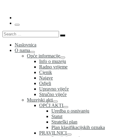
…
Menu
Search
Search
…
Naslovnica
O nama
Opće informacije
Info o muzeju
Radno vrijeme
Cjenik
Najave
Odjeli
Upravno vijeće
Stručno vijeće
Muzejski akti
OPĆI AKTI
Uredba o osnivanju
Statut
Strateški plan
Plan klasifikacijskih oznaka
PRAVILNICI