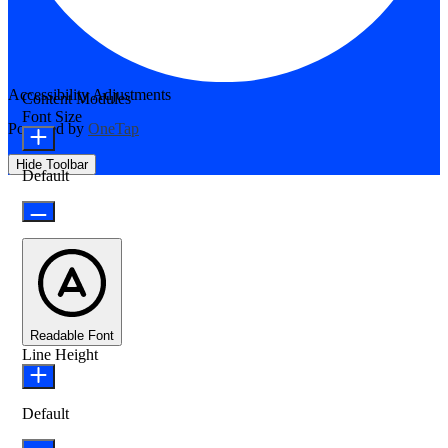
Accessibility Adjustments
Content Modules
Font Size
Powered by
OneTap
Hide Toolbar
Default
Readable Font
Line Height
Default