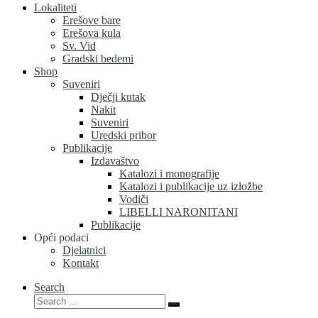
Lokaliteti
Erešove bare
Erešova kula
Sv. Vid
Gradski bedemi
Shop
Suveniri
Dječji kutak
Nakit
Suveniri
Uredski pribor
Publikacije
Izdavaštvo
Katalozi i monografije
Katalozi i publikacije uz izložbe
Vodiči
LIBELLI NARONITANI
Publikacije
Opći podaci
Djelatnici
Kontakt
Search
Search
Search