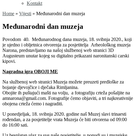
Kontakt
Home
»
Vijesti
»
Međunarodni dan muzeja
Međunarodni dan muzeja
Povodom 40. Međunarodnog dana muzeja, 18. svibnja 2020., koji
je ujedno i obljetnica otvorenja za posjetitelja Arheološkog muzeja
Narona, predstavljamo na našoj službenoj web stranici 3D
Augusteum unutar kojeg su digitalno prikazani naronitanski carski
kipovi.
Nagradna igra OBOJI ME
Na službenoj web stranici Muzeja možete preuzeti predloške za
bojanje djevojčice i dječaka Rimljanina.
Obojite ih puštajući mašti na volju, a fotografiju crteža pošaljite na
amnarona@gmail.com. Fotografije ćemo objaviti, a tri najkreativnije
obojena crteža ćemo i nagraditi.
U ponedjeljak, 18. svibnja 2020. godine naš Muzej slavi trinaesti
rođendan, a za posjetitelje vrata Muzeja će biti otvorena od 09:00
do 16:00 sati.
Uz besplatan ulaz za sve naše posjetitelje, u ponudi su i muzejske