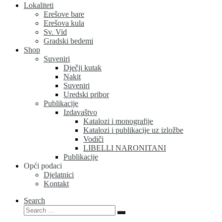
Lokaliteti
Erešove bare
Erešova kula
Sv. Vid
Gradski bedemi
Shop
Suveniri
Dječji kutak
Nakit
Suveniri
Uredski pribor
Publikacije
Izdavaštvo
Katalozi i monografije
Katalozi i publikacije uz izložbe
Vodiči
LIBELLI NARONITANI
Publikacije
Opći podaci
Djelatnici
Kontakt
Search
Search
Search