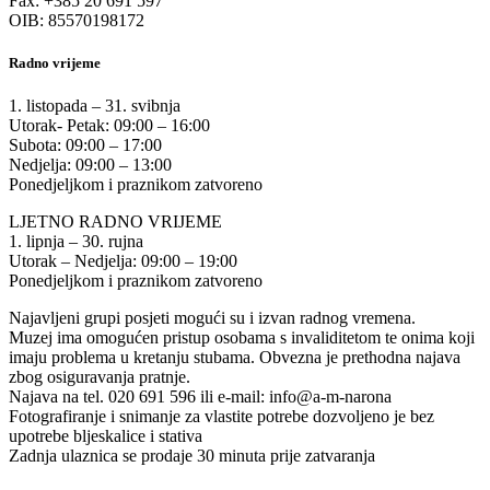
Fax: +385 20 691 597
OIB: 85570198172
Radno vrijeme
1. listopada – 31. svibnja
Utorak- Petak: 09:00 – 16:00
Subota: 09:00 – 17:00
Nedjelja: 09:00 – 13:00
Ponedjeljkom i praznikom zatvoreno
LJETNO RADNO VRIJEME
1. lipnja – 30. rujna
Utorak – Nedjelja: 09:00 – 19:00
Ponedjeljkom i praznikom zatvoreno
Najavljeni grupi posjeti mogući su i izvan radnog vremena.
Muzej ima omogućen pristup osobama s invaliditetom te onima koji
imaju problema u kretanju stubama. Obvezna je prethodna najava
zbog osiguravanja pratnje.
Najava na tel. 020 691 596 ili e-mail: info@a-m-narona
Fotografiranje i snimanje za vlastite potrebe dozvoljeno je bez
upotrebe bljeskalice i stativa
Zadnja ulaznica se prodaje 30 minuta prije zatvaranja