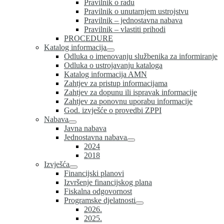
Pravilnik o radu
Pravilnik o unutarnjem ustrojstvu
Pravilnik – jednostavna nabava
Pravilnik – vlastiti prihodi
PROCEDURE
Katalog informacija
Odluka o imenovanju službenika za informiranje
Odluka o ustrojavanju kataloga
Katalog informacija AMN
Zahtjev za pristup informacijama
Zahtjev za dopunu ili ispravak informacije
Zahtjev za ponovnu uporabu informacije
God. izvješće o provedbi ZPPI
Nabava
Javna nabava
Jednostavna nabava
2024
2018
Izvješća
Financijski planovi
Izvršenje financijskog plana
Fiskalna odgovornost
Programske djelatnosti
2026.
2025.