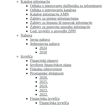
Katalog informacija
Odluka o imenovanju službenika za informiranje
Odluka o ustrojavanju kataloga
Katalog informacija AMN
Zahtjev za pristup informacijama
Zahtjev za dopunu ili ispravak informacije
Zahtjev za ponovnu uporabu informacije
God. izvješće o provedbi ZPPI
Nabava
Javna nabava
Jednostavna nabava
2024
2018
Izvješća
Financijski planovi
Izvršenje financijskog plana
Fiskalna odgovornost
Programske djelatnosti
2026.
2025.
2024.
2023.
2022.
Financijska izvješća
Financijska izvješća