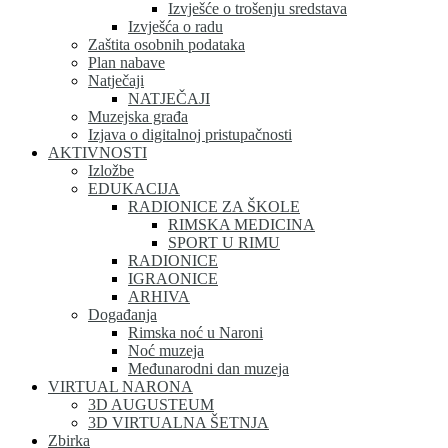
Izvješće o trošenju sredstava
Izvješća o radu
Zaštita osobnih podataka
Plan nabave
Natječaji
NATJEČAJI
Muzejska građa
Izjava o digitalnoj pristupačnosti
AKTIVNOSTI
Izložbe
EDUKACIJA
RADIONICE ZA ŠKOLE
RIMSKA MEDICINA
SPORT U RIMU
RADIONICE
IGRAONICE
ARHIVA
Događanja
Rimska noć u Naroni
Noć muzeja
Međunarodni dan muzeja
VIRTUAL NARONA
3D AUGUSTEUM
3D VIRTUALNA ŠETNJA
Zbirka