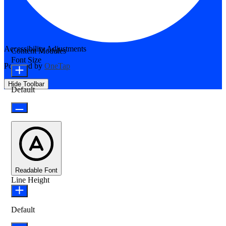
Accessibility Adjustments
Content Modules
Font Size
Powered by
OneTap
Hide Toolbar
Default
Readable Font
Line Height
Default