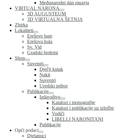
Međunarodni dan muzeja
VIRTUAL NARONA
3D AUGUSTEUM
3D VIRTUALNA ŠETNJA
Zbirka
Lokaliteti
Erešove bare
Erešova kula
Sv. Vid
Gradski bedemi
Shop
Suveniri
Dječji kutak
Nakit
Suveniri
Uredski pribor
Publikacije
Izdavaštvo
Katalozi i monografije
Katalozi i publikacije uz izložbe
Vodiči
LIBELLI NARONITANI
Publikacije
Opći podaci
Djelatnici