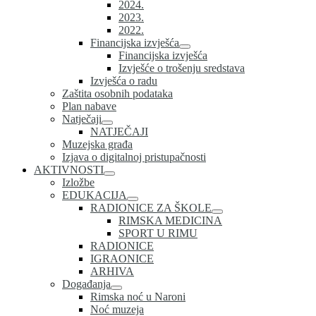
2024.
2023.
2022.
Financijska izvješća
Financijska izvješća
Izvješće o trošenju sredstava
Izvješća o radu
Zaštita osobnih podataka
Plan nabave
Natječaji
NATJEČAJI
Muzejska građa
Izjava o digitalnoj pristupačnosti
AKTIVNOSTI
Izložbe
EDUKACIJA
RADIONICE ZA ŠKOLE
RIMSKA MEDICINA
SPORT U RIMU
RADIONICE
IGRAONICE
ARHIVA
Događanja
Rimska noć u Naroni
Noć muzeja