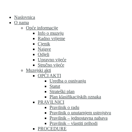
Skip
to
content
Naslovnica
O nama
Opće informacije
Info o muzeju
Radno vrijeme
Cjenik
Najave
Odjeli
Upravno vijeće
Stručno vijeće
Muzejski akti
OPĆI AKTI
Uredba o osnivanju
Statut
Strateški plan
Plan klasifikacijskih oznaka
PRAVILNICI
Pravilnik o radu
Pravilnik o unutarnjem ustrojstvu
Pravilnik – jednostavna nabava
Pravilnik – vlastiti prihodi
PROCEDURE