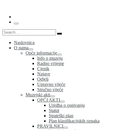
…
Menu
Search
Search
…
Naslovnica
O nama
Opće informacije
Info o muzeju
Radno vrijeme
Cjenik
Najave
Odjeli
Upravno vijeće
Stručno vijeće
Muzejski akti
OPĆI AKTI
Uredba o osnivanju
Statut
Strateški plan
Plan klasifikacijskih oznaka
PRAVILNICI