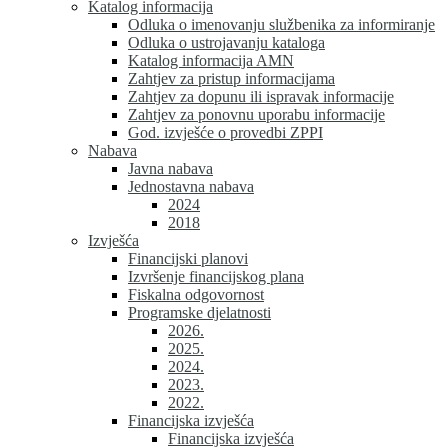
Katalog informacija
Odluka o imenovanju službenika za informiranje
Odluka o ustrojavanju kataloga
Katalog informacija AMN
Zahtjev za pristup informacijama
Zahtjev za dopunu ili ispravak informacije
Zahtjev za ponovnu uporabu informacije
God. izvješće o provedbi ZPPI
Nabava
Javna nabava
Jednostavna nabava
2024
2018
Izvješća
Financijski planovi
Izvršenje financijskog plana
Fiskalna odgovornost
Programske djelatnosti
2026.
2025.
2024.
2023.
2022.
Financijska izvješća
Financijska izvješća