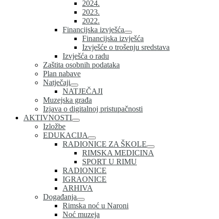
2024.
2023.
2022.
Financijska izvješća
Financijska izvješća
Izvješće o trošenju sredstava
Izvješća o radu
Zaštita osobnih podataka
Plan nabave
Natječaji
NATJEČAJI
Muzejska građa
Izjava o digitalnoj pristupačnosti
AKTIVNOSTI
Izložbe
EDUKACIJA
RADIONICE ZA ŠKOLE
RIMSKA MEDICINA
SPORT U RIMU
RADIONICE
IGRAONICE
ARHIVA
Događanja
Rimska noć u Naroni
Noć muzeja