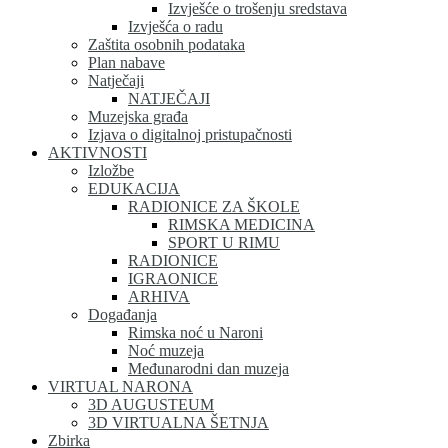
Izvješće o trošenju sredstava
Izvješća o radu
Zaštita osobnih podataka
Plan nabave
Natječaji
NATJEČAJI
Muzejska građa
Izjava o digitalnoj pristupačnosti
AKTIVNOSTI
Izložbe
EDUKACIJA
RADIONICE ZA ŠKOLE
RIMSKA MEDICINA
SPORT U RIMU
RADIONICE
IGRAONICE
ARHIVA
Događanja
Rimska noć u Naroni
Noć muzeja
Međunarodni dan muzeja
VIRTUAL NARONA
3D AUGUSTEUM
3D VIRTUALNA ŠETNJA
Zbirka