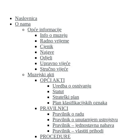
Skip
to
content
Naslovnica
O nama
Opće informacije
Info o muzeju
Radno vrijeme
Cjenik
Najave
Odjeli
Upravno vijeće
Stručno vijeće
Muzejski akti
OPĆI AKTI
Uredba o osnivanju
Statut
Strateški plan
Plan klasifikacijskih oznaka
PRAVILNICI
Pravilnik o radu
Pravilnik o unutarnjem ustrojstvu
Pravilnik – jednostavna nabava
Pravilnik – vlastiti prihodi
PROCEDURE