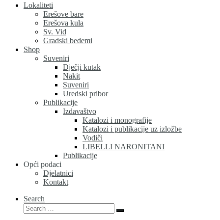
Lokaliteti
Erešove bare
Erešova kula
Sv. Vid
Gradski bedemi
Shop
Suveniri
Dječji kutak
Nakit
Suveniri
Uredski pribor
Publikacije
Izdavaštvo
Katalozi i monografije
Katalozi i publikacije uz izložbe
Vodiči
LIBELLI NARONITANI
Publikacije
Opći podaci
Djelatnici
Kontakt
Search
Search
Search