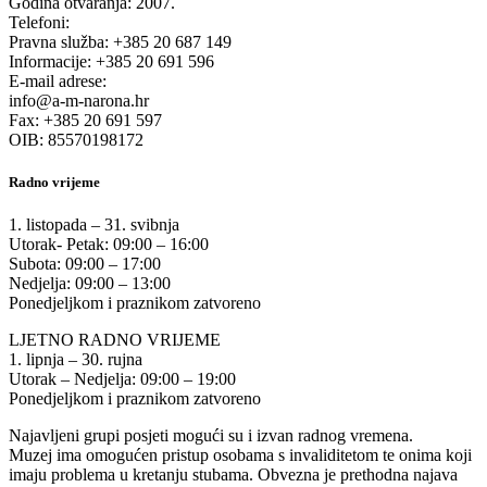
Godina otvaranja: 2007.
Telefoni:
Pravna služba: +385 20 687 149
Informacije: +385 20 691 596
E-mail adrese:
info@a-m-narona.hr
Fax: +385 20 691 597
OIB: 85570198172
Radno vrijeme
1. listopada – 31. svibnja
Utorak- Petak: 09:00 – 16:00
Subota: 09:00 – 17:00
Nedjelja: 09:00 – 13:00
Ponedjeljkom i praznikom zatvoreno
LJETNO RADNO VRIJEME
1. lipnja – 30. rujna
Utorak – Nedjelja: 09:00 – 19:00
Ponedjeljkom i praznikom zatvoreno
Najavljeni grupi posjeti mogući su i izvan radnog vremena.
Muzej ima omogućen pristup osobama s invaliditetom te onima koji
imaju problema u kretanju stubama. Obvezna je prethodna najava