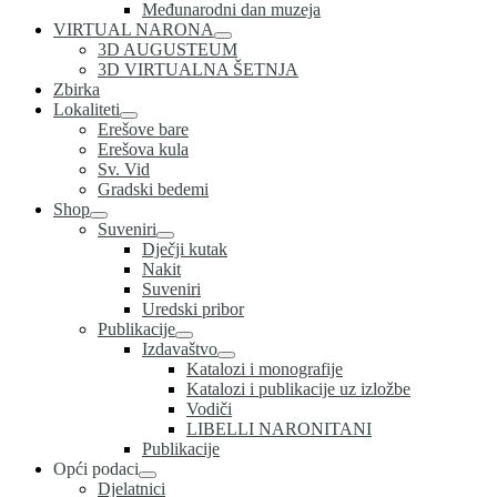
Međunarodni dan muzeja
VIRTUAL NARONA
3D AUGUSTEUM
3D VIRTUALNA ŠETNJA
Zbirka
Lokaliteti
Erešove bare
Erešova kula
Sv. Vid
Gradski bedemi
Shop
Suveniri
Dječji kutak
Nakit
Suveniri
Uredski pribor
Publikacije
Izdavaštvo
Katalozi i monografije
Katalozi i publikacije uz izložbe
Vodiči
LIBELLI NARONITANI
Publikacije
Opći podaci
Djelatnici