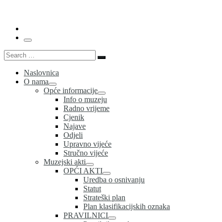
…
Menu
Search
Search
…
Naslovnica
O nama
Opće informacije
Info o muzeju
Radno vrijeme
Cjenik
Najave
Odjeli
Upravno vijeće
Stručno vijeće
Muzejski akti
OPĆI AKTI
Uredba o osnivanju
Statut
Strateški plan
Plan klasifikacijskih oznaka
PRAVILNICI