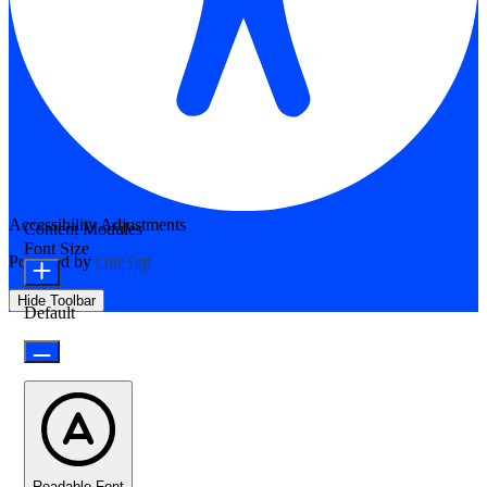
Accessibility Adjustments
Content Modules
Font Size
Powered by
OneTap
Hide Toolbar
Default
Readable Font