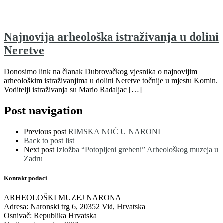
Najnovija arheološka istraživanja u dolini
Neretve
Donosimo link na članak Dubrovačkog vjesnika o najnovijim
arheološkim istraživanjima u dolini Neretve točnije u mjestu Komin.
Voditelji istraživanja su Mario Radaljac […]
Post navigation
Previous post
RIMSKA NOĆ U NARONI
Back to post list
Next post
Izložba “Potopljeni grebeni” Arheološkog muzeja u
Zadru
Kontakt podaci
ARHEOLOŠKI MUZEJ NARONA
Adresa: Naronski trg 6, 20352 Vid, Hrvatska
Osnivač: Republika Hrvatska