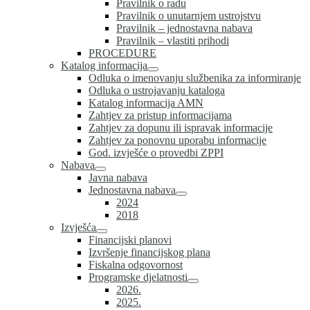
Pravilnik o radu
Pravilnik o unutarnjem ustrojstvu
Pravilnik – jednostavna nabava
Pravilnik – vlastiti prihodi
PROCEDURE
Katalog informacija
Odluka o imenovanju službenika za informiranje
Odluka o ustrojavanju kataloga
Katalog informacija AMN
Zahtjev za pristup informacijama
Zahtjev za dopunu ili ispravak informacije
Zahtjev za ponovnu uporabu informacije
God. izvješće o provedbi ZPPI
Nabava
Javna nabava
Jednostavna nabava
2024
2018
Izvješća
Financijski planovi
Izvršenje financijskog plana
Fiskalna odgovornost
Programske djelatnosti
2026.
2025.