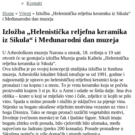
Kontakt
Home
»
Vijesti
»
Izložba „Helenistička reljefna keramika iz Sikula“
i Međunarodni dan muzeja
Izložba „Helenistička reljefna keramika
iz Sikula“ i Međunarodni dan muzeja
U Arheološkom muzeju Narona u utorak, 18. svibnja u 19 sati
otvorit će se gostujuća izložba Muzeja grada Kaštela „Helenistička
reljefna keramika iz Sikula“.
Ova izložba je po svojoj koncepciji studijska izložba iz fundusa
muzeja. Arheološki lokalitet Sikuli istražuje se od 1991. godine i
najpoznatiji je upravo po helenističkoj reljefnoj keramici koja se
pronalazi i na kopnu i u moru. To je vrsta keramike koja se počela
proizvoditi krajem 3 st pr. Kr. u Ateni i odatle se širila dalje. Ima dva
oblika – krater u koji se miješalo vino i čaše, zdjelice iz kojih se pilo
vino. Spada u stolno posuđe i služilo je isključivo za pijenje vina.
Stijenke su bogato ukrašene reljefnim motivima vezanim uz vino i
boga Dioniza. Tako se mogu pronaći različiti vegetabilni motivi,
životinje (većinom morske) te čak i ljudske figure. Sikuli imaju
bogatu zbirku ovih posuda, bilo cjelovitih bilo ulomaka, među
najvećom na Jadranu (preko 200 komada). Posude pronađene u
Sikulima potječu iz više domaćih i stranih radionica.