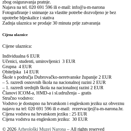
zbog osiguravanja pratnje.
Najava na tel. 020 691 596 ili e-mail: info@a-m-narona
Fotografiranje i snimanje za vlastite potrebe dozvoljeno je bez
upotrebe bljeskalice i stativa
Zadnja ulaznica se prodaje 30 minuta prije zatvaranja
Cijena ulaznice
Cijene ulaznica:
Individualna 6 EUR
Učenici, studenti, umirovljenici 3 EUR
Grupna 4 EUR
Obiteljska 14 EUR
Škole s područja Dubrovačko-neretvanske županije 2 EUR
– 5. razredi osnovnih škola na nacionalnoj razini 2 EUR
– 1. razredi srednjih škola na nacionalnoj razini 2 EUR
Članovi ICOM-a, HMD-a i sl.udruženja – gratis
Stručno vodstvo:
Vodstvo je dostupno na hrvatskom i engleskom jeziku uz obveznu
najavu na tel: 020 691 596 ili e-mail: rezervacije@a-m-narona.hr.
Cijena vodstva na hrvatskom jeziku : 25 EUR
Cijena vodstva na engleskom jeziku: 30 EUR
© 2026
Arheološki Muzej Narona
– All rights reserved