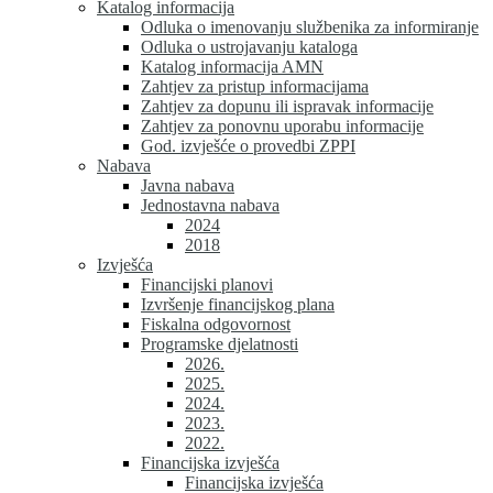
Katalog informacija
Odluka o imenovanju službenika za informiranje
Odluka o ustrojavanju kataloga
Katalog informacija AMN
Zahtjev za pristup informacijama
Zahtjev za dopunu ili ispravak informacije
Zahtjev za ponovnu uporabu informacije
God. izvješće o provedbi ZPPI
Nabava
Javna nabava
Jednostavna nabava
2024
2018
Izvješća
Financijski planovi
Izvršenje financijskog plana
Fiskalna odgovornost
Programske djelatnosti
2026.
2025.
2024.
2023.
2022.
Financijska izvješća
Financijska izvješća