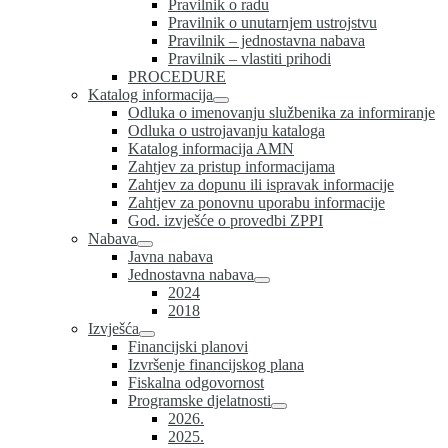
Pravilnik o radu
Pravilnik o unutarnjem ustrojstvu
Pravilnik – jednostavna nabava
Pravilnik – vlastiti prihodi
PROCEDURE
Katalog informacija
Odluka o imenovanju službenika za informiranje
Odluka o ustrojavanju kataloga
Katalog informacija AMN
Zahtjev za pristup informacijama
Zahtjev za dopunu ili ispravak informacije
Zahtjev za ponovnu uporabu informacije
God. izvješće o provedbi ZPPI
Nabava
Javna nabava
Jednostavna nabava
2024
2018
Izvješća
Financijski planovi
Izvršenje financijskog plana
Fiskalna odgovornost
Programske djelatnosti
2026.
2025.