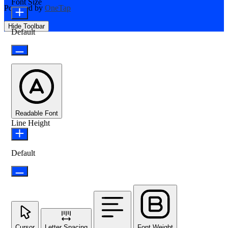
Font Size
Powered by
OneTap
Hide Toolbar
Default
Readable Font
Line Height
Default
Cursor
Letter Spacing
Font Weight