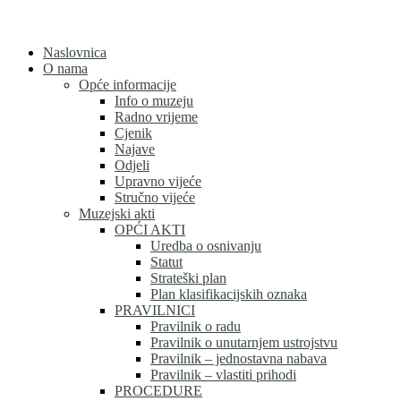
Skip
to
content
Naslovnica
O nama
Opće informacije
Info o muzeju
Radno vrijeme
Cjenik
Najave
Odjeli
Upravno vijeće
Stručno vijeće
Muzejski akti
OPĆI AKTI
Uredba o osnivanju
Statut
Strateški plan
Plan klasifikacijskih oznaka
PRAVILNICI
Pravilnik o radu
Pravilnik o unutarnjem ustrojstvu
Pravilnik – jednostavna nabava
Pravilnik – vlastiti prihodi
PROCEDURE