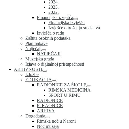
2024.
2023.
2022.
Financijska izvješća
Financijska izvješća
Izvješće o trošenju sredstava
Izvješća o radu
Zaštita osobnih podataka
Plan nabave
Natječaji
NATJEČAJI
Muzejska građa
Izjava o digitalnoj pristupačnosti
AKTIVNOSTI
Izložbe
EDUKACIJA
RADIONICE ZA ŠKOLE
RIMSKA MEDICINA
SPORT U RIMU
RADIONICE
IGRAONICE
ARHIVA
Događanja
Rimska noć u Naroni
Noć muzeja