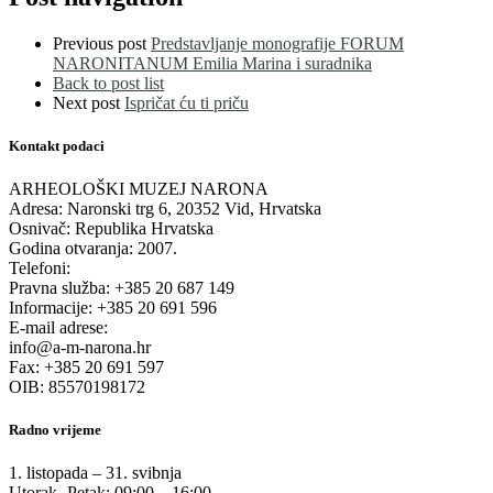
Previous post
Predstavljanje monografije FORUM
NARONITANUM Emilia Marina i suradnika
Back to post list
Next post
Ispričat ću ti priču
Kontakt podaci
ARHEOLOŠKI MUZEJ NARONA
Adresa: Naronski trg 6, 20352 Vid, Hrvatska
Osnivač: Republika Hrvatska
Godina otvaranja: 2007.
Telefoni:
Pravna služba: +385 20 687 149
Informacije: +385 20 691 596
E-mail adrese:
info@a-m-narona.hr
Fax: +385 20 691 597
OIB: 85570198172
Radno vrijeme
1. listopada – 31. svibnja
Utorak- Petak: 09:00 – 16:00