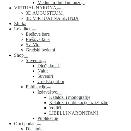
Međunarodni dan muzeja
VIRTUAL NARONA
3D AUGUSTEUM
3D VIRTUALNA ŠETNJA
Zbirka
Lokaliteti
Erešove bare
Erešova kula
Sv. Vid
Gradski bedemi
Shop
Suveniri
Dječji kutak
Nakit
Suveniri
Uredski pribor
Publikacije
Izdavaštvo
Katalozi i monografije
Katalozi i publikacije uz izložbe
Vodiči
LIBELLI NARONITANI
Publikacije
Opći podaci
Djelatnici