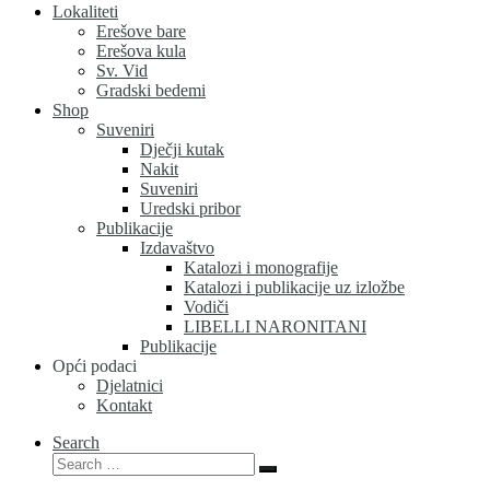
Lokaliteti
Erešove bare
Erešova kula
Sv. Vid
Gradski bedemi
Shop
Suveniri
Dječji kutak
Nakit
Suveniri
Uredski pribor
Publikacije
Izdavaštvo
Katalozi i monografije
Katalozi i publikacije uz izložbe
Vodiči
LIBELLI NARONITANI
Publikacije
Opći podaci
Djelatnici
Kontakt
Search
Search
Search