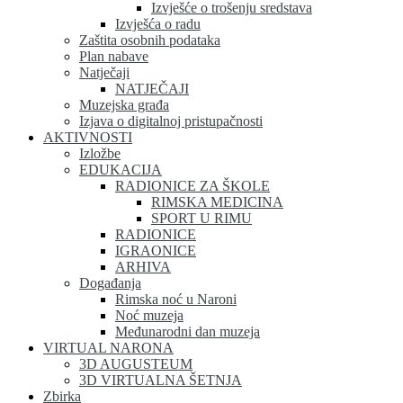
Izvješće o trošenju sredstava
Izvješća o radu
Zaštita osobnih podataka
Plan nabave
Natječaji
NATJEČAJI
Muzejska građa
Izjava o digitalnoj pristupačnosti
AKTIVNOSTI
Izložbe
EDUKACIJA
RADIONICE ZA ŠKOLE
RIMSKA MEDICINA
SPORT U RIMU
RADIONICE
IGRAONICE
ARHIVA
Događanja
Rimska noć u Naroni
Noć muzeja
Međunarodni dan muzeja
VIRTUAL NARONA
3D AUGUSTEUM
3D VIRTUALNA ŠETNJA
Zbirka