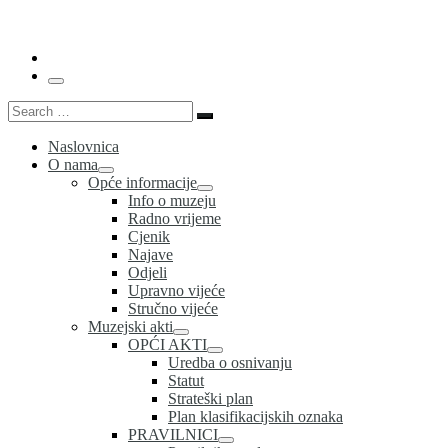
…
Menu
Search
Search
…
Naslovnica
O nama
Opće informacije
Info o muzeju
Radno vrijeme
Cjenik
Najave
Odjeli
Upravno vijeće
Stručno vijeće
Muzejski akti
OPĆI AKTI
Uredba o osnivanju
Statut
Strateški plan
Plan klasifikacijskih oznaka
PRAVILNICI